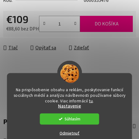
Kód:
0000355476
€109
DO KOŠÍKA
€88,60 bez DPH
Jednotková cena:
Tlač
Opýtať sa
Zdieľať
Na prispôsobenie obsahu a reklám, poskytovanie funkcií
sociálnych médií a analýzu návštevnosti používame súbory
cookie. Viac informácií
tu
.
Nastavenie
Súhlasím
Popis
Odmietnuť