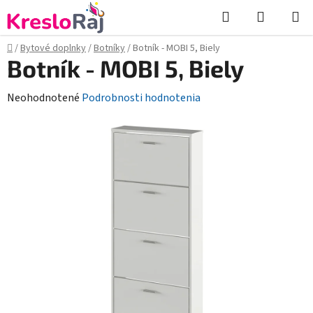
Prejsť
Hľadať
NÁKUP
na
KOŠÍK
obsah
Domov
/
Bytové doplnky
/
Botníky
/
Botník - MOBI 5, Biely
Botník - MOBI 5, Biely
Priemerné
Neohodnotené
Podrobnosti hodnotenia
hodnotenie
produktu
je
0,0
z
5
hviezdičiek.