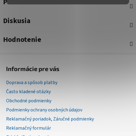
Parametre
Diskusia
Hodnotenie
Z
á
Informácie pre vás
p
ä
Doprava a spôsob platby
t
Často kladené otázky
i
Obchodné podmienky
e
Podmienky ochrany osobných údajov
Reklamačný poriadok, Záručné podmienky
Reklamačný formulár