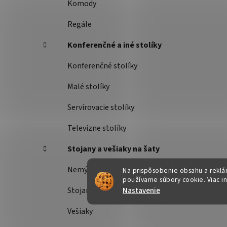
Komody
Regále
Konferenčné a iné stolíky
Konferenčné stolíky
Malé stolíky
Servírovacie stolíky
Televízne stolíky
Stojany a vešiaky na šaty
Nemý sluha
Na prispôsobenie obsahu a reklám
používame súbory cookie. Viac i
Nastavenie
Stojany na šaty
Vešiaky