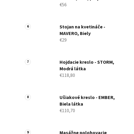
€56
Stojan na kvetináče -
MAVERO, Biely
€29
Hojdacie kreslo - STORM,
Modrá látka
€118,80
Ušiakové kreslo - EMBER,
Biela látka
€110,70
Masážne polohovacie