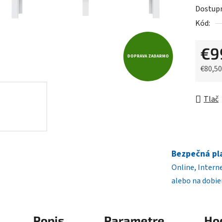
5
Dostup
hviezdič
Kód:
€9
DOPRAVA ZADARMO
€80,5
Jednot
Tlač
Bezpečná pl
Online, Intern
alebo na dobie
Popis
Parametre
Ho