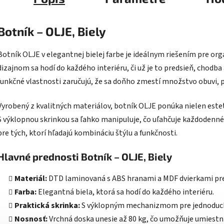
Botník – OLJE, Biely
Botník OLJE v elegantnej bielej farbe je ideálnym riešením pre o
dizajnom sa hodí do každého interiéru, či už je to predsieň, chodba
funkčné vlastnosti zaručujú, že sa doňho zmestí množstvo obuvi, p
Vyrobený z kvalitných materiálov, botník OLJE ponúka nielen esteti
S výklopnou skrinkou sa ľahko manipuluje, čo uľahčuje každodenné
pre tých, ktorí hľadajú kombináciu štýlu a funkčnosti.
Hlavné prednosti Botník – OLJE, Biely
Materiál:
DTD laminovaná s ABS hranami a MDF dvierkami pre
Farba:
Elegantná biela, ktorá sa hodí do každého interiéru.
Praktická skrinka:
S výklopným mechanizmom pre jednoduchý
Nosnosť:
Vrchná doska unesie až 80 kg, čo umožňuje umiestni