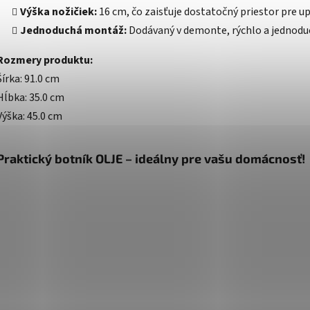
Výška nožičiek:
16 cm, čo zaisťuje dostatočný priestor pre 
Jednoduchá montáž:
Dodávaný v demonte, rýchlo a jednoduc
Rozmery produktu:
Šírka: 91.0 cm
Hĺbka: 35.0 cm
Výška: 45.0 cm
Praktický botník OLJE – ideálny pre vašu domácnosť!