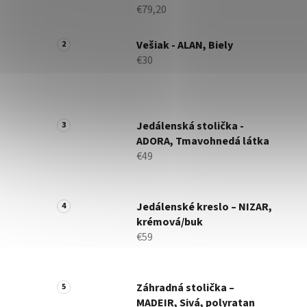
€79,20
Vešiak - ALAN, Biely
€30
Jedálenská stolička -
ADORA, Tmavohnedá látka
€49
Jedálenské kreslo – NIZAR,
krémová/buk
€59
Záhradná stolička –
MADEIR, Sivá, polyratan