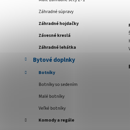
Záhradné súpravy
Záhradné hojdačky
Závesné kreslá
Záhradné lehátka
Bytové doplnky
Botníky
Botníky so sedením
Malé botníky
Veľké botníky
Komody a regále