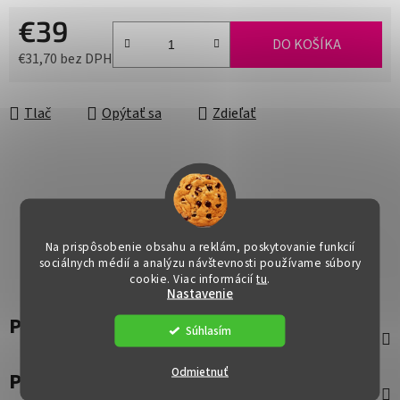
€39
DO KOŠÍKA
€31,70 bez DPH
Jednotková cena:
Tlač
Opýtať sa
Zdieľať
Na prispôsobenie obsahu a reklám, poskytovanie funkcií
sociálnych médií a analýzu návštevnosti používame súbory
cookie. Viac informácií
tu
.
Nastavenie
Popis
Súhlasím
Odmietnuť
Parametre