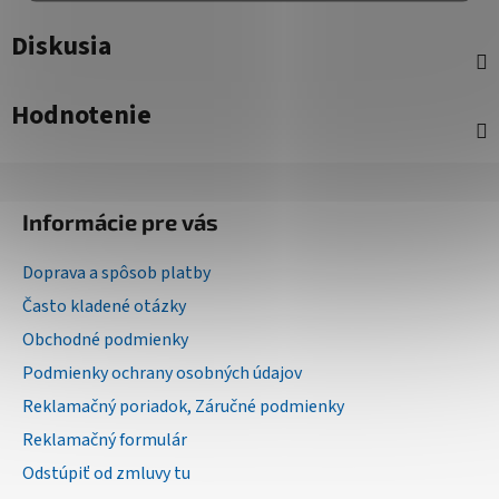
Diskusia
Hodnotenie
Z
á
Informácie pre vás
p
ä
Doprava a spôsob platby
t
Často kladené otázky
i
Obchodné podmienky
e
Podmienky ochrany osobných údajov
Reklamačný poriadok, Záručné podmienky
Reklamačný formulár
Odstúpiť od zmluvy tu