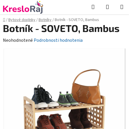
Prejsť
Hľadať
NÁKUP
na
KOŠÍK
obsah
Domov
/
Bytové doplnky
/
Botníky
/
Botník - SOVETO, Bambus
Botník - SOVETO, Bambus
Priemerné
Neohodnotené
Podrobnosti hodnotenia
hodnotenie
produktu
je
0,0
z
5
hviezdičiek.