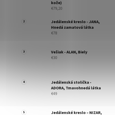
kože)
€79,20
Jedálenské kreslo - JANA,
Hnedá zamatová látka
€78
Vešiak - ALAN, Biely
€30
Jedálenská stolička -
ADORA, Tmavohnedá látka
€49
Jedálenské kreslo – NIZAR,