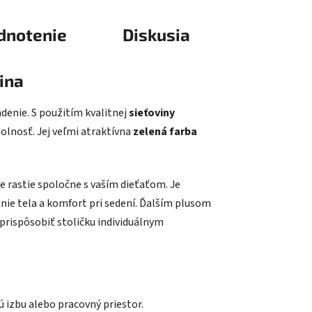
dnotenie
Diskusia
ina
denie. S použitím kvalitnej
sieťoviny
dolnosť. Jej veľmi atraktívna
zelená farba
e rastie spoločne s vaším dieťaťom. Je
anie tela a komfort pri sedení. Ďalším plusom
 prispôsobiť stoličku individuálnym
kú izbu alebo pracovný priestor.