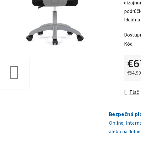
dizajno
je
podrúčk
0,0
Ideálna
z
5
Dostup
hviezdič
Kód:
€6
€54,9
Jednot
Tlač
Bezpečná pl
Online, Intern
alebo na dobie