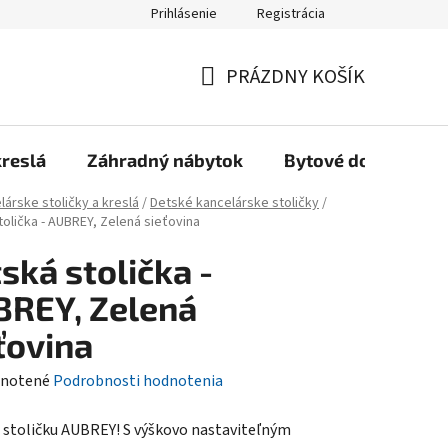
Prihlásenie
Registrácia
Reklamačný poriadok, Záručné podmienky
Reklamačný formulár
PRÁZDNY KOŠÍK
NÁKUPNÝ
KOŠÍK
kreslá
Záhradný nábytok
Bytové doplnky
lárske stoličky a kreslá
/
Detské kancelárske stoličky
/
tolička - AUBREY, Zelená sieťovina
ská stolička -
REY, Zelená
ťovina
rné
notené
Podrobnosti hodnotenia
enie
 stoličku AUBREY! S výškovo nastaviteľným
tu