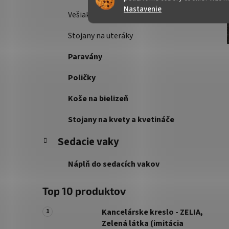
Nastavenie
Vešiakové steny
Stojany na uteráky
Paravány
Poličky
Koše na bielizeň
Stojany na kvety a kvetináče
Sedacie vaky
Náplň do sedacích vakov
Top 10 produktov
Kancelárske kreslo - ZELIA,
Zelená látka (imitácia