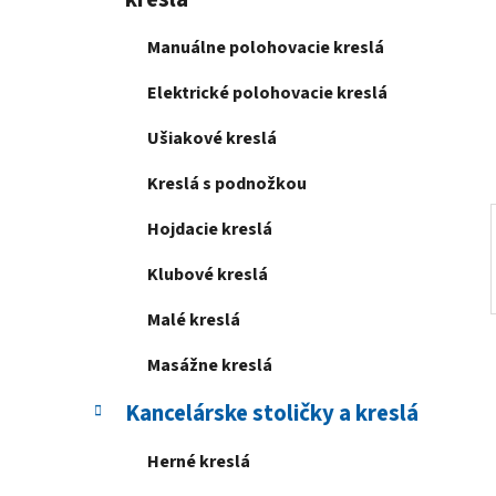
e
l
Manuálne polohovacie kreslá
Elektrické polohovacie kreslá
Ušiakové kreslá
Kreslá s podnožkou
Hojdacie kreslá
Klubové kreslá
Malé kreslá
Masážne kreslá
Kancelárske stoličky a kreslá
Herné kreslá