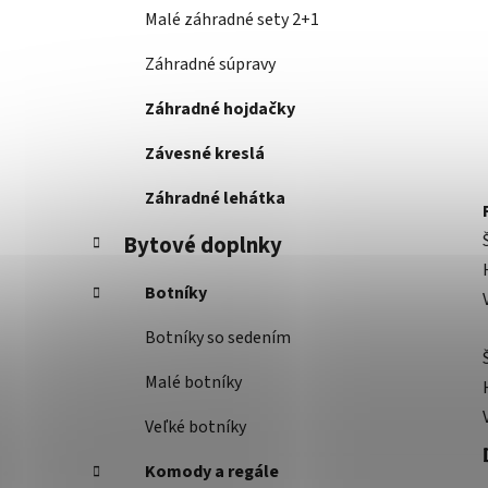
Malé záhradné sety 2+1
Záhradné súpravy
Záhradné hojdačky
Závesné kreslá
Záhradné lehátka
Bytové doplnky
Botníky
Botníky so sedením
Malé botníky
Veľké botníky
Komody a regále