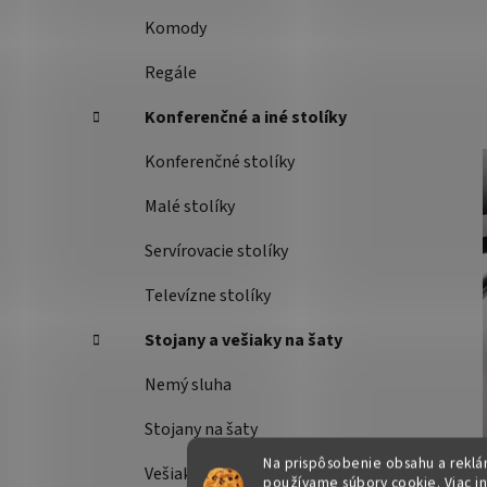
Komody
Regále
Konferenčné a iné stolíky
Konferenčné stolíky
Malé stolíky
Servírovacie stolíky
Televízne stolíky
Stojany a vešiaky na šaty
Nemý sluha
Stojany na šaty
Na prispôsobenie obsahu a reklám
Vešiaky
používame súbory cookie. Viac i