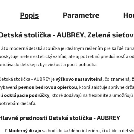
Popis
Parametre
Ho
Detská stolička - AUBREY, Zelená sieťov
Táto moderná detská stolička je ideálnym riešením pre každé zaria
poskytuje nielen estetický vzhľad, ale aj potrebnú priedušnosť a o
pridáva do detskej izby sviežosť a pocit pohodlia.
Detská stolička - AUBREY je
výškovo nastaviteľná
, čo znamená, ž
vybavená
pevnou bedrovou opierkou
, ktorá zaisťuje správne drž
sú
odklápacie podrúčky
, ktoré dodávajú na flexibilite a umožňujú
potrebám dieťaťa.
Hlavné prednosti Detská stolička - AUBREY
Moderný dizajn
sa hodí do každého interiéru, či už ide o dets