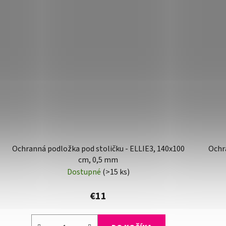
Ochranná podložka pod stoličku - ELLIE3, 140x100
Ochra
cm, 0,5 mm
Dostupné
(>15 ks)
€11