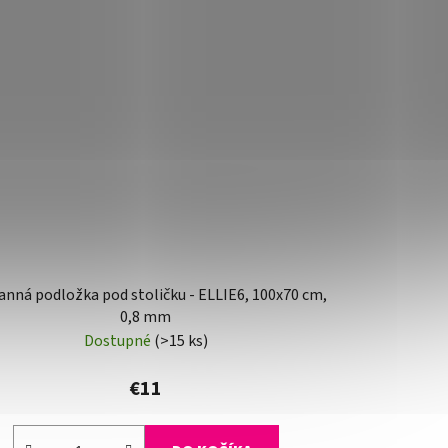
nná podložka pod stoličku - ELLIE6, 100x70 cm,
0,8 mm
Dostupné
(>15 ks)
€11