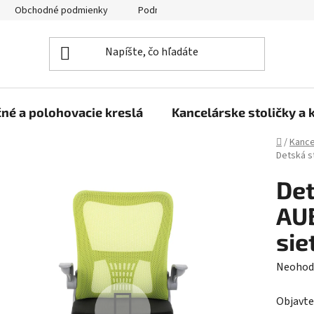
Obchodné podmienky
Podmienky ochrany osobných údajov
né a polohovacie kreslá
Kancelárske stoličky a 
Domov
/
Kance
Detská s
Det
AUB
sie
Prieme
Neohod
hodnot
Objavte
produk