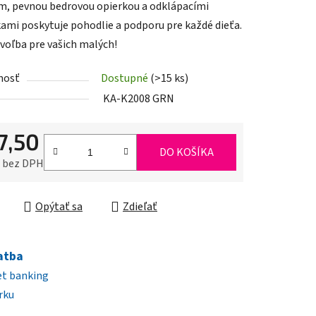
m, pevnou bedrovou opierkou a odklápacími
ami poskytuje pohodlie a podporu pre každé dieťa.
 voľba pre vašich malých!
nosť
Dostupné
(>15 ks)
iek.
KA-K2008 GRN
7,50
DO KOŠÍKA
0 bez DPH
ková cena:
Opýtať sa
Zdieľať
atba
et banking
rku