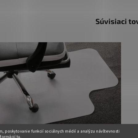
Súvisiaci to
, poskytovanie funkcií sociálnych médií a analýzu návštevnosti
nformácií
tu
.