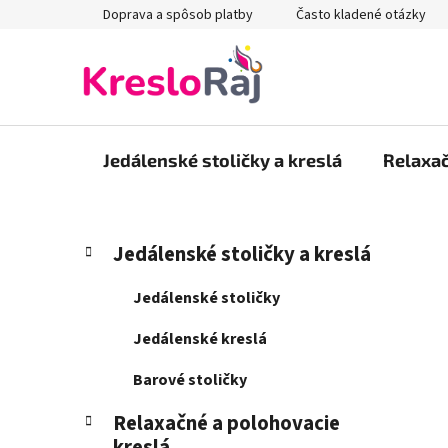
Prejsť
Doprava a spôsob platby
Často kladené otázky
na
obsah
Jedálenské stoličky a kreslá
Relaxač
B
K
Preskočiť
Jedálenské stoličky a kreslá
a
kategórie
o
t
č
Jedálenské stoličky
e
n
g
Jedálenské kreslá
ý
ó
p
r
Barové stoličky
i
a
e
Relaxačné a polohovacie
n
kreslá