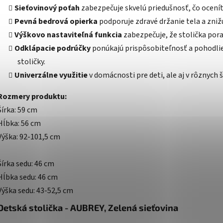
Sieťovinový poťah
zabezpečuje skvelú priedušnosť, čo ocenít
Pevná bedrová opierka
podporuje zdravé držanie tela a zniž
Výškovo nastaviteľná funkcia
zabezpečuje, že stolička pora
Odklápacie podrúčky
ponúkajú prispôsobiteľnosť a pohodlie
stoličky.
Univerzálne využitie
v domácnosti pre deti, ale aj v rôznych
Rozmery produktu:
Šírka: 59 cm
Hĺbka: 56 cm
Výška: 92-101,5 cm
Šírka sedu: 46 cm
Hĺbka sedu: 46 cm
Výška sedu: 43-52,5 cm
Detská stolička - AUBREY, Zelená sieťovina