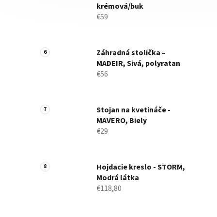
krémová/buk
€59
Záhradná stolička –
MADEIR, Sivá, polyratan
€56
Stojan na kvetináče -
MAVERO, Biely
€29
Hojdacie kreslo - STORM,
Modrá látka
€118,80