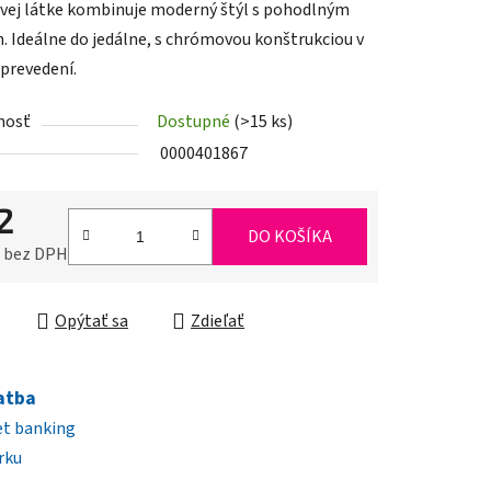
ej látke kombinuje moderný štýl s pohodlným
. Ideálne do jedálne, s chrómovou konštrukciou v
prevedení.
nosť
Dostupné
(>15 ks)
iek.
0000401867
2
DO KOŠÍKA
0 bez DPH
ková cena:
Opýtať sa
Zdieľať
atba
et banking
rku