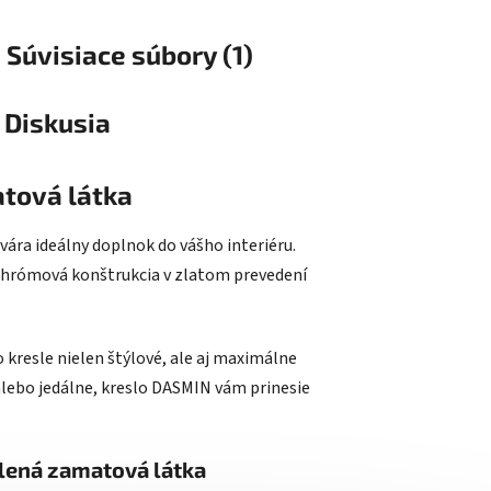
Súvisiace súbory (1)
Diskusia
atová látka
ára ideálny doplnok do vášho interiéru.
chrómová konštrukcia v zlatom prevedení
kresle nielen štýlové, ale aj maximálne
alebo jedálne, kreslo DASMIN vám prinesie
elená zamatová látka