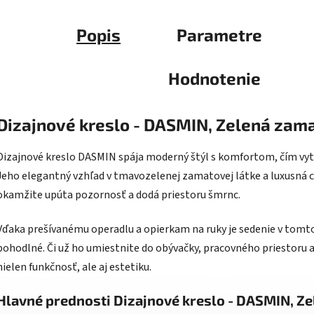
Popis
Parametre
Hodnotenie
Dizajnové kreslo - DASMIN, Zelená zam
Dizajnové kreslo DASMIN spája moderný štýl s komfortom, čím vytv
Jeho elegantný vzhľad v tmavozelenej zamatovej látke a luxusná 
okamžite upúta pozornosť a dodá priestoru šmrnc.
Vďaka prešívanému operadlu a opierkam na ruky je sedenie v tomto 
pohodlné. Či už ho umiestnite do obývačky, pracovného priestoru 
nielen funkčnosť, ale aj estetiku.
Hlavné prednosti Dizajnové kreslo - DASMIN, Z