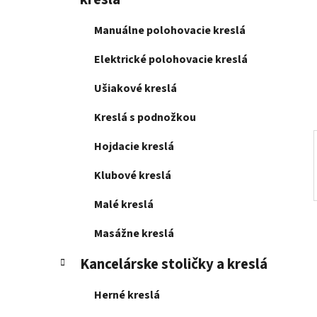
e
l
Manuálne polohovacie kreslá
Elektrické polohovacie kreslá
Ušiakové kreslá
Kreslá s podnožkou
Hojdacie kreslá
Klubové kreslá
Malé kreslá
Masážne kreslá
Kancelárske stoličky a kreslá
Herné kreslá