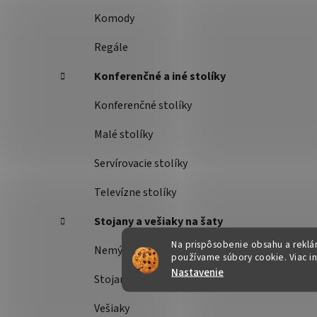
Komody
Regále
Konferenčné a iné stolíky
Konferenčné stolíky
Malé stolíky
Servírovacie stolíky
Televízne stolíky
Stojany a vešiaky na šaty
Na prispôsobenie obsahu a reklám
Nemý sluha
používame súbory cookie. Viac i
Nastavenie
Stojany na šaty
Vešiaky