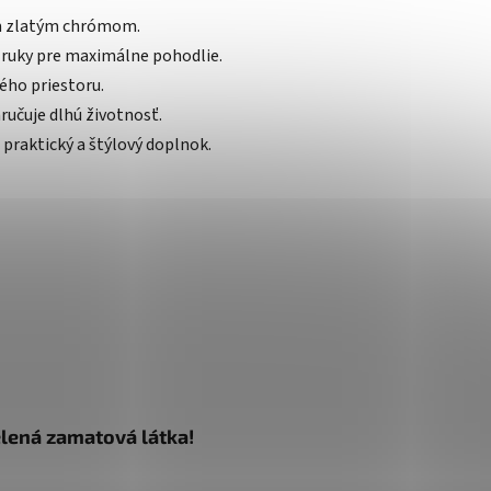
ým zlatým chrómom.
ruky pre maximálne pohodlie.
ného priestoru.
ručuje dlhú životnosť.
praktický a štýlový doplnok.
elená zamatová látka!