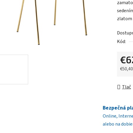
zamatov
je
sedením
0,0
zlatom 
z
5
Dostup
hviezdič
Kód:
€6
€50,4
Jednot
Tlač
Bezpečná pl
Online, Intern
alebo na dobie