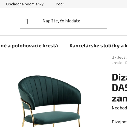
Obchodné podmienky
Podmienky ochrany osobných údajov
né a polohovacie kreslá
Kancelárske stoličky a 
Domov
/
Jedál
kreslo -
Diz
DA
zam
Prieme
Neohod
hodnot
Dizajno
produk