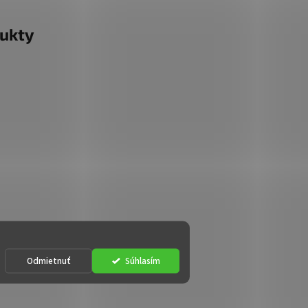
ukty
Odmietnuť
Súhlasím