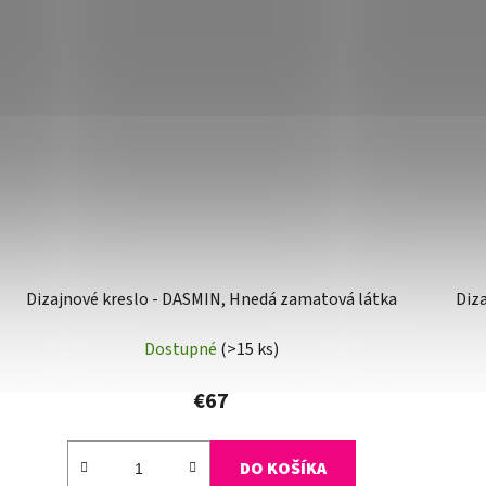
Dizajnové kreslo - DASMIN, Hnedá zamatová látka
Diz
Dostupné
(>15 ks)
€67
DO KOŠÍKA