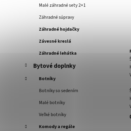
Malé záhradné sety 2+1
Záhradné súpravy
Záhradné hojdačky
Závesné kreslá
Záhradné lehátka
Bytové doplnky
Botníky
Botníky so sedením
Malé botníky
Veľké botníky
Komody a regále