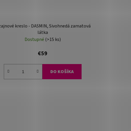
zajnové kreslo - DASMIN, Sivohnedá zamatová
látka
Dostupné
(>15 ks)
€59
DO KOŠÍKA