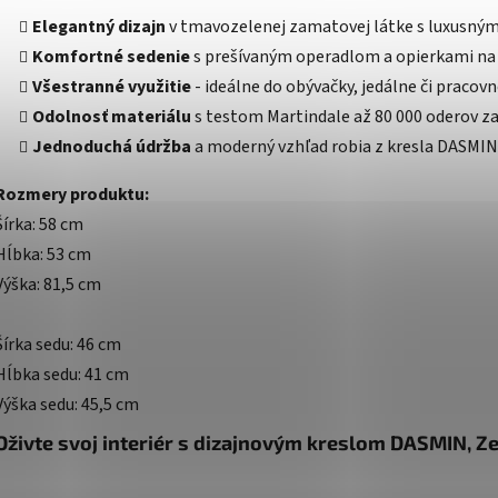
Elegantný dizajn
v tmavozelenej zamatovej látke s luxusn
Komfortné sedenie
s prešívaným operadlom a opierkami na 
Všestranné využitie
- ideálne do obývačky, jedálne či pracov
Odolnosť materiálu
s testom Martindale až 80 000 oderov za
Jednoduchá údržba
a moderný vzhľad robia z kresla DASMIN 
Rozmery produktu:
Šírka: 58 cm
Hĺbka: 53 cm
Výška: 81,5 cm
Šírka sedu: 46 cm
Hĺbka sedu: 41 cm
Výška sedu: 45,5 cm
Oživte svoj interiér s dizajnovým kreslom DASMIN, Z