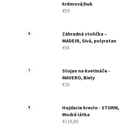
krémová/buk
€59
Záhradná stolička –
MADEIR, Sivá, polyratan
€56
Stojan na kvetináče -
MAVERO, Biely
€29
Hojdacie kreslo - STORM,
Modrá látka
€118,80