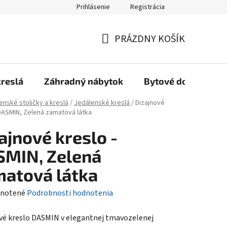
Prihlásenie
Registrácia
Reklamačný poriadok, Záručné podmienky
Reklamačný formulár
PRÁZDNY KOŠÍK
NÁKUPNÝ
KOŠÍK
kreslá
Záhradný nábytok
Bytové doplnky
enské stoličky a kreslá
/
Jedálenské kreslá
/
Dizajnové
 DASMIN, Zelená zamatová látka
ajnové kreslo -
SMIN, Zelená
atová látka
rné
notené
Podrobnosti hodnotenia
enie
vé kreslo DASMIN v elegantnej tmavozelenej
tu