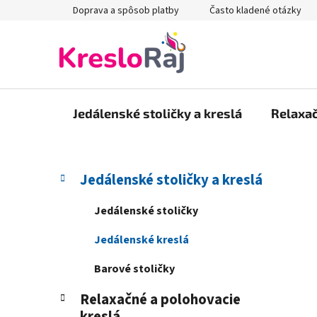
Prejsť
Doprava a spôsob platby
Často kladené otázky
na
obsah
Jedálenské stoličky a kreslá
Relaxač
B
K
Preskočiť
Jedálenské stoličky a kreslá
a
kategórie
o
t
č
Jedálenské stoličky
e
n
g
Jedálenské kreslá
ý
ó
p
r
Barové stoličky
i
a
e
Relaxačné a polohovacie
n
kreslá