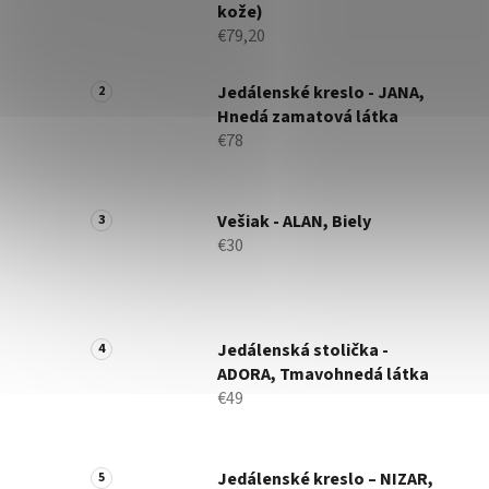
kože)
€79,20
Jedálenské kreslo - JANA,
Hnedá zamatová látka
€78
Vešiak - ALAN, Biely
€30
Jedálenská stolička -
ADORA, Tmavohnedá látka
€49
Jedálenské kreslo – NIZAR,