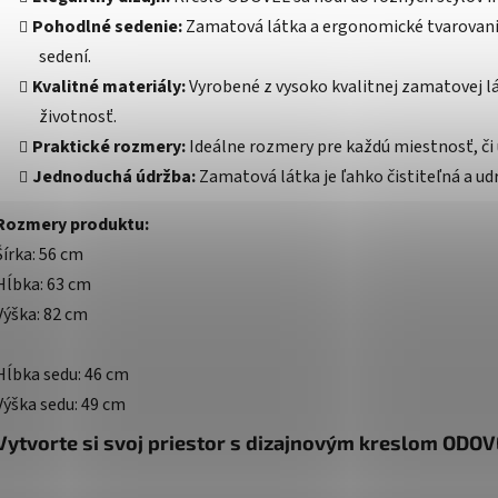
Pohodlné sedenie:
Zamatová látka a ergonomické tvarovani
sedení.
Kvalitné materiály:
Vyrobené z vysoko kvalitnej zamatovej l
životnosť.
Praktické rozmery:
Ideálne rozmery pre každú miestnosť, či 
Jednoduchá údržba:
Zamatová látka je ľahko čistiteľná a udr
Rozmery produktu:
Šírka: 56 cm
Hĺbka: 63 cm
Výška: 82 cm
Hĺbka sedu: 46 cm
Výška sedu: 49 cm
Vytvorte si svoj priestor s dizajnovým kreslom ODOVE