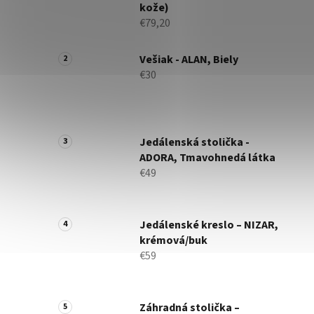
kože)
€79,20
Vešiak - ALAN, Biely
€30
Jedálenská stolička -
ADORA, Tmavohnedá látka
€49
Jedálenské kreslo – NIZAR,
krémová/buk
€59
Záhradná stolička –