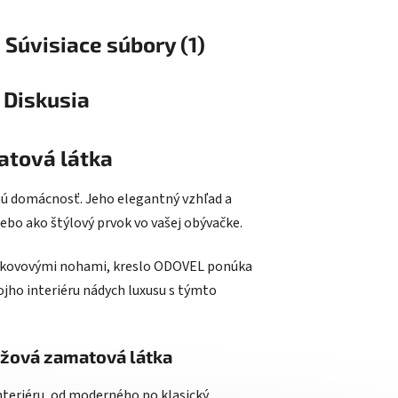
Súvisiace súbory (1)
Diskusia
atová látka
ú domácnosť. Jeho elegantný vzhľad a
lebo ako štýlový prvok vo vašej obývačke.
mi kovovými nohami, kreslo ODOVEL ponúka
vojho interiéru nádych luxusu s týmto
éžová zamatová látka
teriéru, od moderného po klasický.