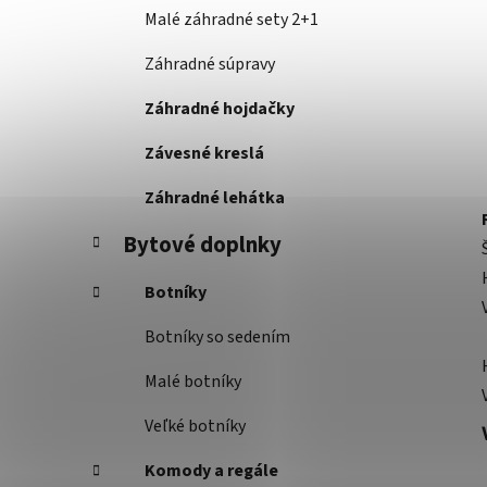
Malé záhradné sety 2+1
Záhradné súpravy
Záhradné hojdačky
Závesné kreslá
Záhradné lehátka
Bytové doplnky
Botníky
Botníky so sedením
Malé botníky
Veľké botníky
Komody a regále