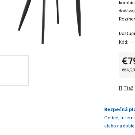
kombinu
je
dodávaj
0,0
Rozmery
z
5
Dostup
hviezdič
Kód:
€7
€64,2
Jednot
Tlač
Bezpečná pl
Online, Intern
alebo na dobie