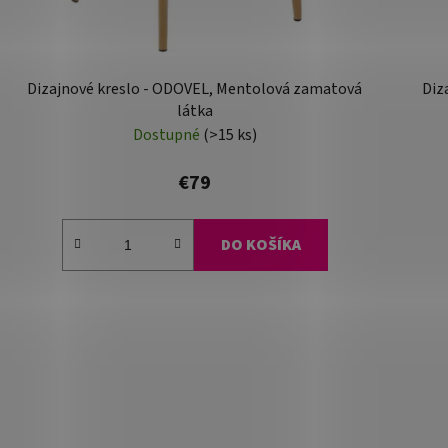
Dizajnové kreslo - ODOVEL, Mentolová zamatová
Diz
látka
Dostupné
(>15 ks)
€79
DO KOŠÍKA