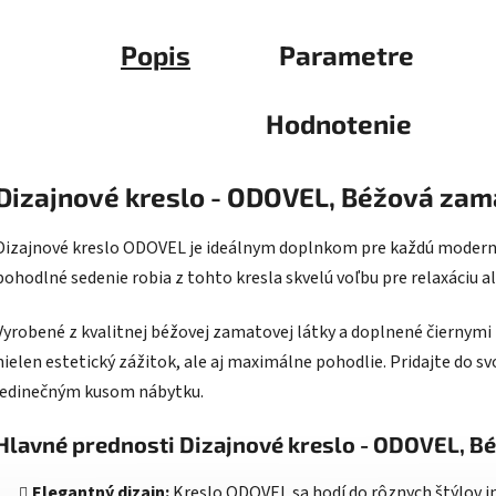
Popis
Parametre
Hodnotenie
Dizajnové kreslo - ODOVEL, Béžová zam
Dizajnové kreslo ODOVEL je ideálnym doplnkom pre každú modern
pohodlné sedenie robia z tohto kresla skvelú voľbu pre relaxáciu a
Vyrobené z kvalitnej béžovej zamatovej látky a doplnené čierny
nielen estetický zážitok, ale aj maximálne pohodlie. Pridajte do s
jedinečným kusom nábytku.
Hlavné prednosti Dizajnové kreslo - ODOVEL, B
Elegantný dizajn:
Kreslo ODOVEL sa hodí do rôznych štýlov in