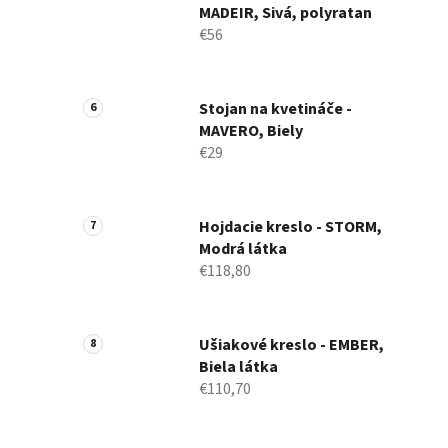
MADEIR, Sivá, polyratan
€56
Stojan na kvetináče -
MAVERO, Biely
€29
Hojdacie kreslo - STORM,
Modrá látka
€118,80
Ušiakové kreslo - EMBER,
Biela látka
€110,70