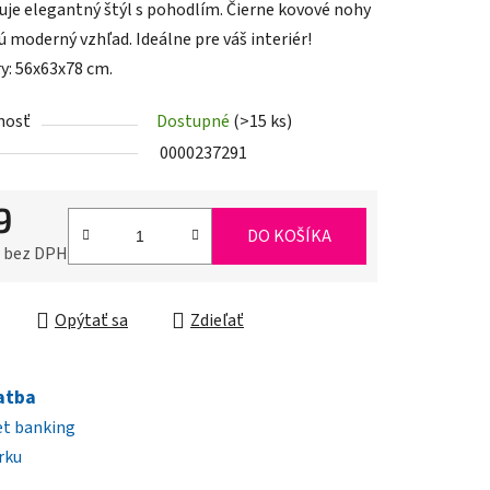
je elegantný štýl s pohodlím. Čierne kovové nohy
ú moderný vzhľad. Ideálne pre váš interiér!
: 56x63x78 cm.
nosť
Dostupné
(>15 ks)
iek.
0000237291
9
DO KOŠÍKA
0 bez DPH
ková cena:
Opýtať sa
Zdieľať
atba
et banking
rku