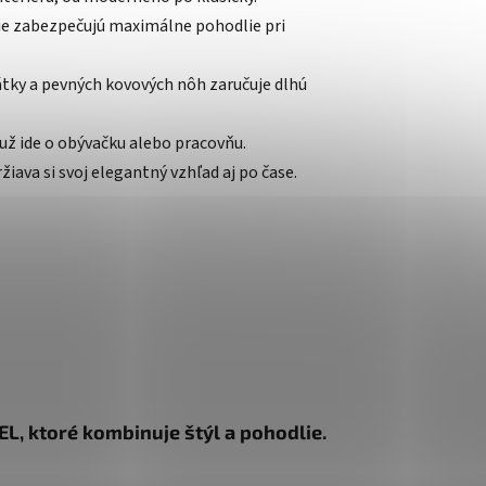
e zabezpečujú maximálne pohodlie pri
átky a pevných kovových nôh zaručuje dlhú
už ide o obývačku alebo pracovňu.
žiava si svoj elegantný vzhľad aj po čase.
L, ktoré kombinuje štýl a pohodlie.