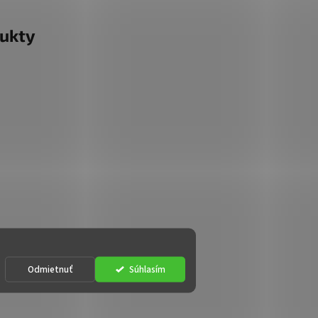
ukty
Odmietnuť
Súhlasím