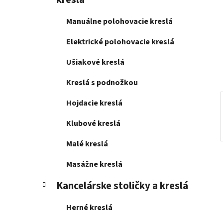
e
l
Manuálne polohovacie kreslá
Elektrické polohovacie kreslá
Ušiakové kreslá
Kreslá s podnožkou
Hojdacie kreslá
Klubové kreslá
Malé kreslá
Masážne kreslá
Kancelárske stoličky a kreslá
Herné kreslá