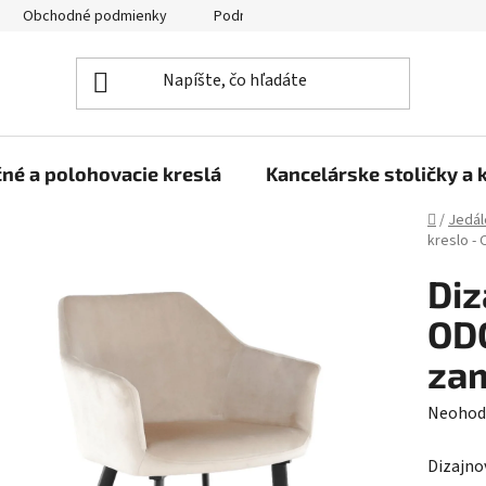
Obchodné podmienky
Podmienky ochrany osobných údajov
né a polohovacie kreslá
Kancelárske stoličky a 
Domov
/
Jedál
kreslo -
Diz
OD
zam
Prieme
Neohod
hodnot
Dizajno
produk