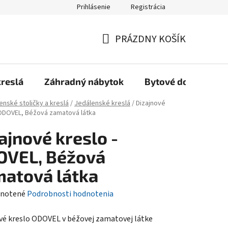
Prihlásenie
Registrácia
Reklamačný poriadok, Záručné podmienky
Reklamačný formulár
PRÁZDNY KOŠÍK
NÁKUPNÝ
KOŠÍK
kreslá
Záhradný nábytok
Bytové doplnky
enské stoličky a kreslá
/
Jedálenské kreslá
/
Dizajnové
 ODOVEL, Béžová zamatová látka
ajnové kreslo -
OVEL, Béžová
atová látka
rné
notené
Podrobnosti hodnotenia
enie
vé kreslo ODOVEL v béžovej zamatovej látke
tu