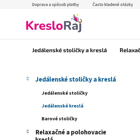
Prejsť
Doprava a spôsob platby
Často kladené otázky
na
obsah
Jedálenské stoličky a kreslá
Relaxač
B
K
Preskočiť
Jedálenské stoličky a kreslá
a
kategórie
o
t
č
Jedálenské stoličky
e
n
g
Jedálenské kreslá
ý
ó
p
r
Barové stoličky
i
a
e
Relaxačné a polohovacie
n
kreslá