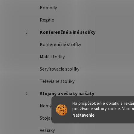
Komody
Regále
Konferenčné a iné stolíky
Konferenčné stolíky
Malé stolíky
Servírovacie stolíky
Televízne stolíky
Stojany a vešiaky na šaty
Na prispôsobenie obsahu a reklám
Nemý sluha
používame súbory cookie. Viac i
Nastavenie
Stojany na šaty
Vešiaky