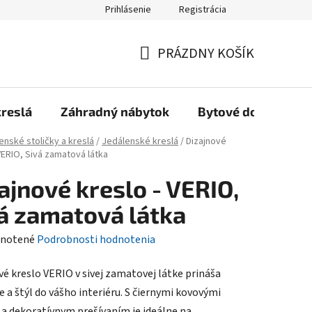
Prihlásenie
Registrácia
Reklamačný poriadok, Záručné podmienky
Reklamačný formulár
PRÁZDNY KOŠÍK
NÁKUPNÝ
KOŠÍK
kreslá
Záhradný nábytok
Bytové doplnky
enské stoličky a kreslá
/
Jedálenské kreslá
/
Dizajnové
VERIO, Sivá zamatová látka
ajnové kreslo - VERIO,
á zamatová látka
rné
notené
Podrobnosti hodnotenia
enie
vé kreslo VERIO v sivej zamatovej látke prináša
tu
 a štýl do vášho interiéru. S čiernymi kovovými
a dekoratívnym prešívaním je ideálne na