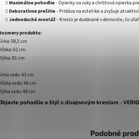
Maximálne pohodlie
- Opierky na ruky a chrbtová opierka pre
Dekoratívne prešitie
- Pridáva na estetike a zvyšuje atraktivi
Jednoduchá montáž
- Kreslo je dodávané v demonte, čo uľah
Rozmery produktu:
Šírka: 58,5 cm
Hĺbka: 62 cm
Výška: 81 cm
Šírka sedu: 43 cm
Hĺbka sedu: 46 cm
Výška sedu: 48 cm
Objavte pohodlie a štýl s dizajnovým kreslom - VERIO
Podobné prod