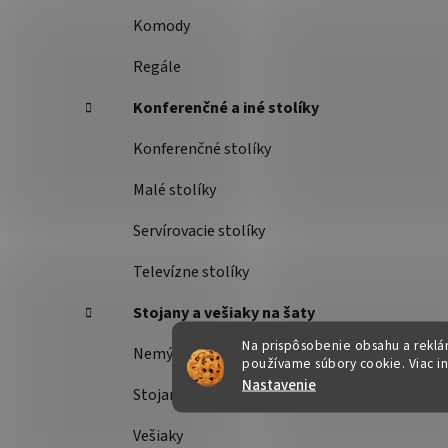
Komody
Regále
Konferenčné a iné stolíky
Konferenčné stolíky
Malé stolíky
Servírovacie stolíky
Televízne stolíky
Stojany a vešiaky na šaty
Na prispôsobenie obsahu a reklám
Nemý sluha
používame súbory cookie. Viac i
Nastavenie
Stojany na šaty
Vešiaky