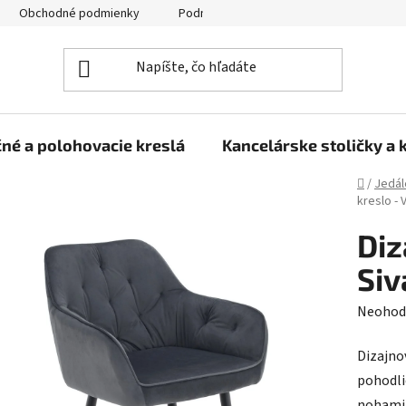
Obchodné podmienky
Podmienky ochrany osobných údajov
né a polohovacie kreslá
Kancelárske stoličky a 
Domov
/
Jedál
kreslo - 
Diz
Siv
Prieme
Neohod
hodnot
Dizajno
produk
pohodlie
je
nohami 