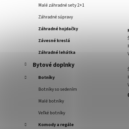
Malé záhradné sety 2+1
Záhradné súpravy
Záhradné hojdačky
Závesné kreslá
Záhradné lehátka
Bytové doplnky
Botníky
Botníky so sedením
Malé botníky
Veľké botníky
Komody a regále