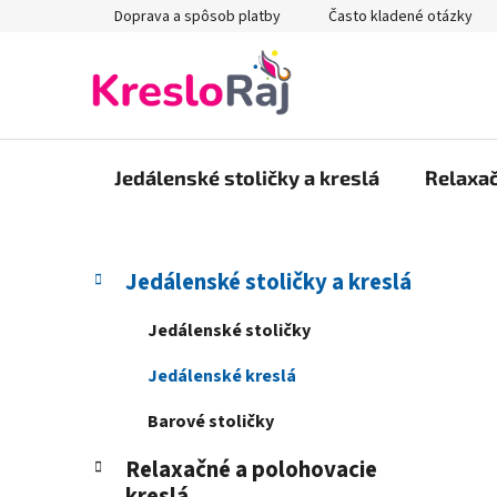
Prejsť
Doprava a spôsob platby
Často kladené otázky
na
obsah
Jedálenské stoličky a kreslá
Relaxač
B
K
Preskočiť
Jedálenské stoličky a kreslá
a
kategórie
o
t
č
Jedálenské stoličky
e
n
g
Jedálenské kreslá
ý
ó
p
r
Barové stoličky
i
a
e
Relaxačné a polohovacie
n
kreslá