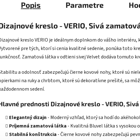
Popis
Parametre
Ho
Dizajnové kreslo - VERIO, Sivá zamatová
Dizajnové kreslo VERIO je ideálnym doplnkom do vášho interiéru, 
Vytvorené pre tých, ktorí si cenia kvalitné sedenie, ponúka toto kre
funkčnosť. Zamatová látka v odtieni sivej Velvet dodáva tomuto kre
Stabilitu a odolnosť zabezpečujú čierne kovové nohy, ktoré sú niele
opierkami na ruky a chrbtom, ktoré sú dekoratívne prešité, sa mô
každodennom sedení.
Hlavné prednosti Dizajnové kreslo - VERIO, Siv
Elegantný dizajn
- Moderný vzhľad, ktorý sa hodí do akéhokoľ
Príjemná zamatová látka
- Kvalitná Bluvel látka s vysokou 
Stabilná konštrukcia
- Čierne kovové nohy zabezpečujú pevnú