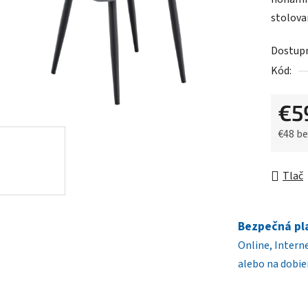
0,0
stolovan
z
5
Dostup
hviezdič
Kód:
€5
€48 b
Jednot
Tlač
Bezpečná pl
Online, Intern
alebo na dobie