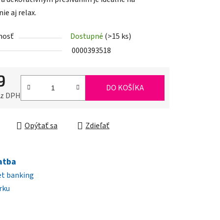
ie aj relax.
nosť
Dostupné
(>15 ks)
iek.
0000393518
9
DO KOŠÍKA
ez DPH
ková cena:
Opýtať sa
Zdieľať
atba
et banking
rku