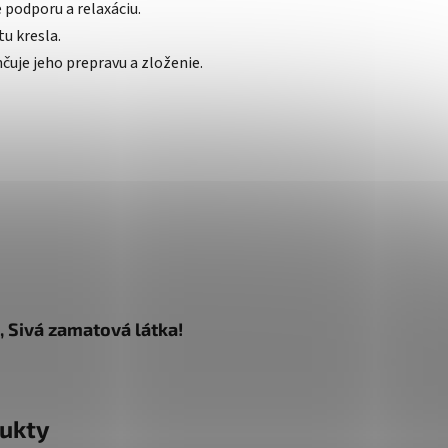
 podporu a relaxáciu.
tu kresla.
čuje jeho prepravu a zloženie.
, Sivá zamatová látka!
ukty