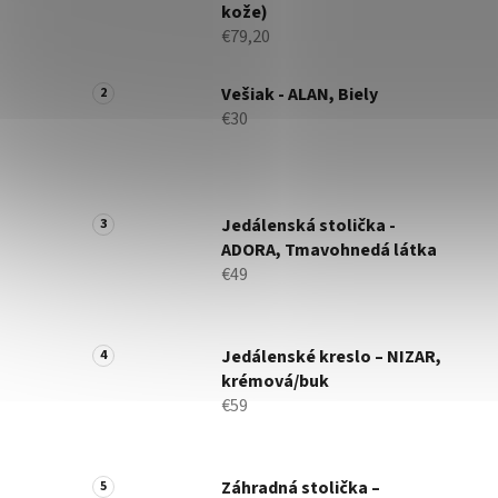
kože)
€79,20
Vešiak - ALAN, Biely
€30
Jedálenská stolička -
ADORA, Tmavohnedá látka
€49
Jedálenské kreslo – NIZAR,
krémová/buk
€59
Záhradná stolička –