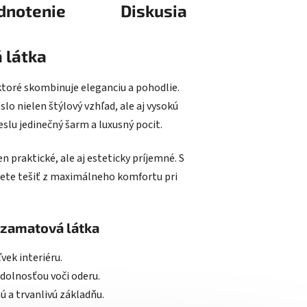
dnotenie
Diskusia
 látka
ktoré skombinuje eleganciu a pohodlie.
slo nielen štýlový vzhľad, ale aj vysokú
slu jedinečný šarm a luxusný pocit.
n praktické, ale aj esteticky príjemné. S
žete tešiť z maximálneho komfortu pri
á zamatová látka
vek interiéru.
odolnosťou voči oderu.
 a trvanlivú základňu.