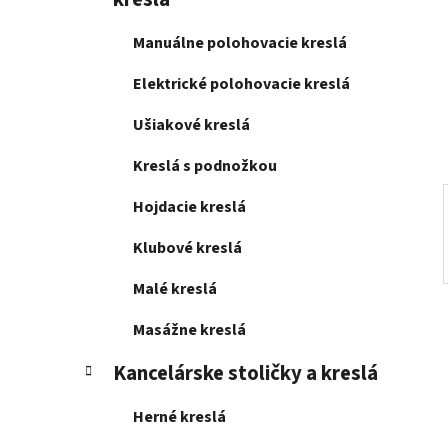
e
l
Manuálne polohovacie kreslá
Elektrické polohovacie kreslá
Ušiakové kreslá
Kreslá s podnožkou
Hojdacie kreslá
Klubové kreslá
Malé kreslá
Masážne kreslá
Kancelárske stoličky a kreslá
Herné kreslá