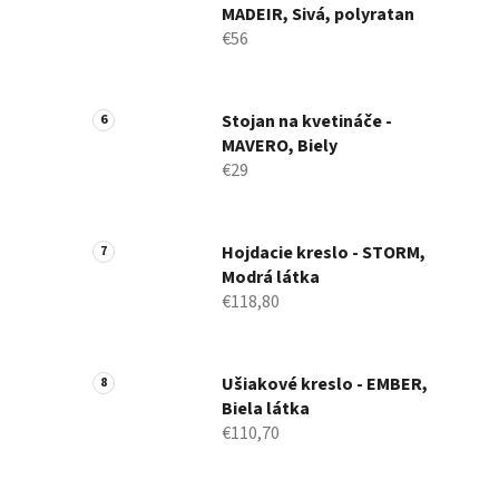
MADEIR, Sivá, polyratan
€56
Stojan na kvetináče -
MAVERO, Biely
€29
Hojdacie kreslo - STORM,
Modrá látka
€118,80
Ušiakové kreslo - EMBER,
Biela látka
€110,70