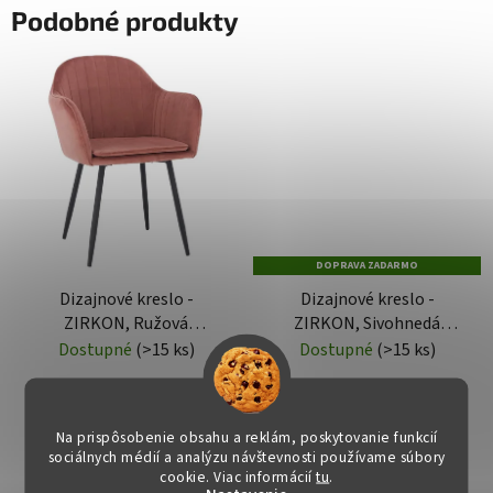
Podobné produkty
DOPRAVA ZADARMO
Dizajnové kreslo -
Dizajnové kreslo -
ZIRKON, Ružová
ZIRKON, Sivohnedá
zamatová látka
zamatová látka
Dostupné
(>15 ks)
Dostupné
(>15 ks)
€73
€89
Na prispôsobenie obsahu a reklám, poskytovanie funkcií
sociálnych médií a analýzu návštevnosti používame súbory
DO KOŠÍKA
DO KOŠÍKA
cookie. Viac informácií
tu
.