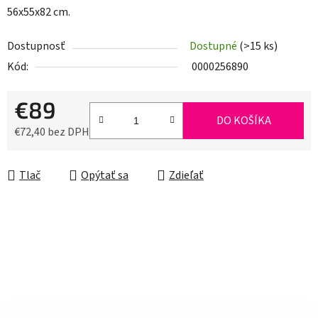
56x55x82 cm.
Dostupnosť
Dostupné
(>15 ks)
Kód:
0000256890
€89
DO KOŠÍKA
€72,40 bez DPH
Jednotková cena:
Tlač
Opýtať sa
Zdieľať