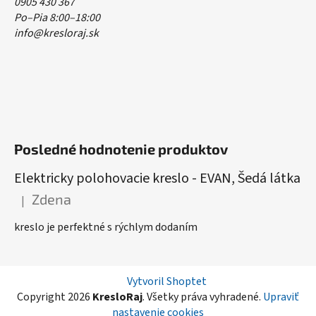
0905 430 367
Po–Pia 8:00–18:00
info@kresloraj.sk
Posledné hodnotenie produktov
Elektricky polohovacie kreslo - EVAN, Šedá látka
Zdena
|
Hodnotenie produktu je 5 z 5 hviezdičiek.
kreslo je perfektné s rýchlym dodaním
Vytvoril Shoptet
Copyright 2026
KresloRaj
. Všetky práva vyhradené.
Upraviť
nastavenie cookies