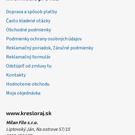
p
ä
Doprava a spôsob platby
t
Často kladené otázky
i
Obchodné podmienky
e
Podmienky ochrany osobných údajov
Reklamačný poriadok, Záručné podmienky
Reklamačný formulár
Odstúpiť od zmluvy tu
Kontakty
Hodnotenie obchodu
Moja objednávka
www.kresloraj.sk
Milan Filo s.r.o.
Liptovský Ján, Na ostrove 57/15