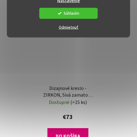
Nastavenie
Súhlasím
Odmietnuť
Dizajnové kreslo -
ZIRKON, Sivá zamatová
látka
Dostupné
(>15 ks)
€73
DO KOŠÍKA