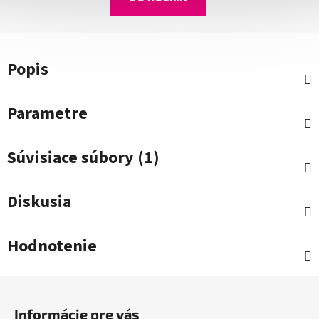
Popis
Parametre
Súvisiace súbory (1)
Diskusia
Hodnotenie
Z
á
Informácie pre vás