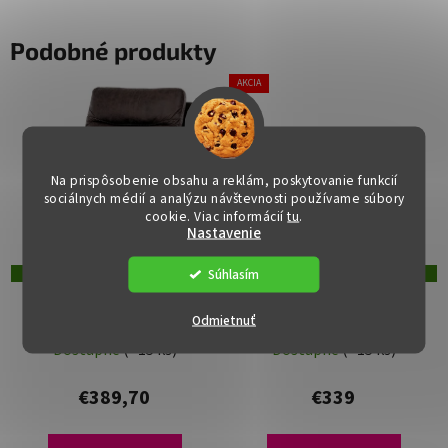
Podobné produkty
AKCIA
Na prispôsobenie obsahu a reklám, poskytovanie funkcií
sociálnych médií a analýzu návštevnosti používame súbory
cookie. Viac informácií
tu
.
Nastavenie
Súhlasím
DOPRAVA ZADARMO
DOPRAVA ZADARMO
Elektricky polohovacie
Elektricky polohovacie
Odmietnuť
kreslo - DECLAN, Hnedá
kreslo - DECLAN, Šedá
látka (imitácia kože)
látka (imitácia kože)
Dostupné
(>15 ks)
Dostupné
(>15 ks)
€389,70
€339