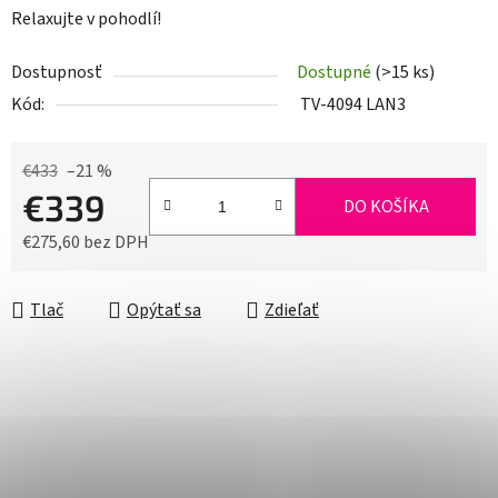
Relaxujte v pohodlí!
Dostupnosť
Dostupné
(>15 ks)
Kód:
TV-4094 LAN3
€433
–21 %
€339
DO KOŠÍKA
€275,60 bez DPH
Jednotková cena:
Tlač
Opýtať sa
Zdieľať