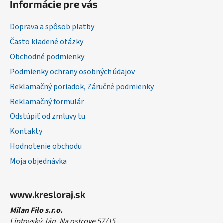
Informácie pre vás
p
ä
Doprava a spôsob platby
t
Často kladené otázky
i
Obchodné podmienky
e
Podmienky ochrany osobných údajov
Reklamačný poriadok, Záručné podmienky
Reklamačný formulár
Odstúpiť od zmluvy tu
Kontakty
Hodnotenie obchodu
Moja objednávka
www.kresloraj.sk
Milan Filo s.r.o.
Liptovský Ján, Na ostrove 57/15