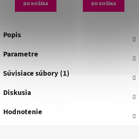
DO KOŠÍKA
DO KOŠÍKA
Popis
Parametre
Súvisiace súbory (1)
Diskusia
Hodnotenie
Z
á