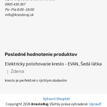
0905 430 367
Po–Pia 8:00–18:00
info@kresloraj.sk
Posledné hodnotenie produktov
Elektricky polohovacie kreslo - EVAN, Šedá látka
Zdena
|
Hodnotenie produktu je 5 z 5 hviezdičiek.
kreslo je perfektné s rýchlym dodaním
Vytvoril Shoptet
Copyright 2026
KresloRaj
. Všetky práva vyhradené.
Upraviť