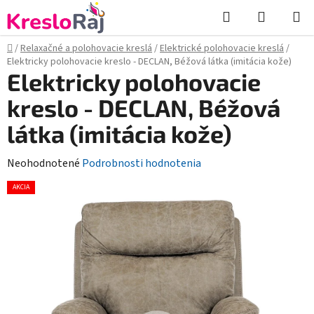
Prejsť
Hľadať
NÁKUP
na
KOŠÍK
obsah
Domov
/
Relaxačné a polohovacie kreslá
/
Elektrické polohovacie kreslá
/
Elektricky polohovacie kreslo - DECLAN, Béžová látka (imitácia kože)
Elektricky polohovacie
kreslo - DECLAN, Béžová
látka (imitácia kože)
Priemerné
Neohodnotené
Podrobnosti hodnotenia
hodnotenie
AKCIA
produktu
je
0,0
z
5
hviezdičiek.