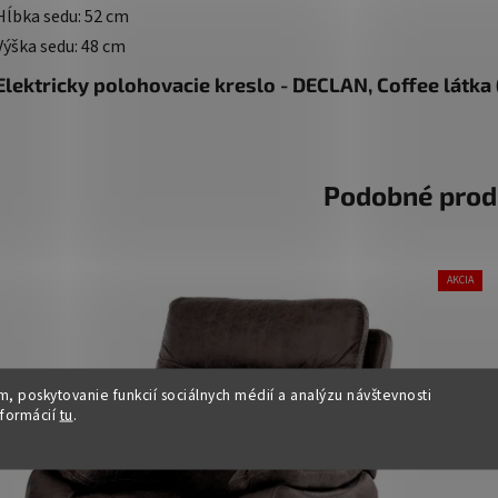
Hĺbka sedu: 52 cm
Výška sedu: 48 cm
Elektricky polohovacie kreslo - DECLAN, Coffee látka 
Podobné prod
AKCIA
, poskytovanie funkcií sociálnych médií a analýzu návštevnosti
nformácií
tu
.