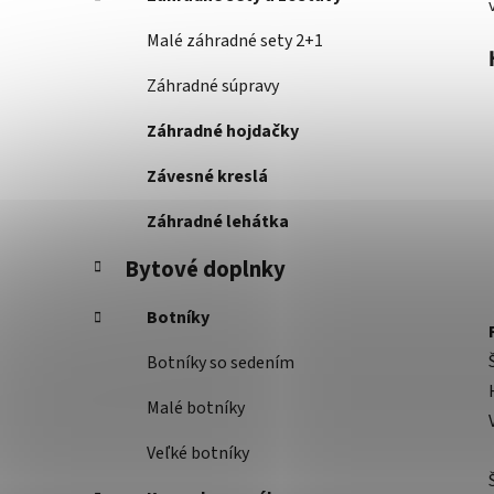
Malé záhradné sety 2+1
Záhradné súpravy
Záhradné hojdačky
Závesné kreslá
Záhradné lehátka
Bytové doplnky
Botníky
Botníky so sedením
Malé botníky
Veľké botníky