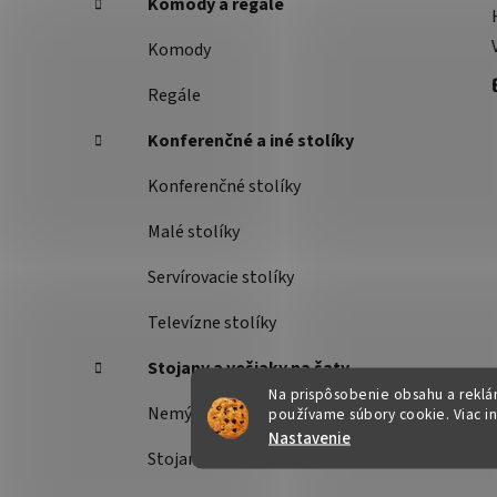
Komody a regále
Komody
Regále
Konferenčné a iné stolíky
Konferenčné stolíky
Malé stolíky
Servírovacie stolíky
Televízne stolíky
Stojany a vešiaky na šaty
Na prispôsobenie obsahu a reklám
Nemý sluha
používame súbory cookie. Viac i
Nastavenie
Stojany na šaty