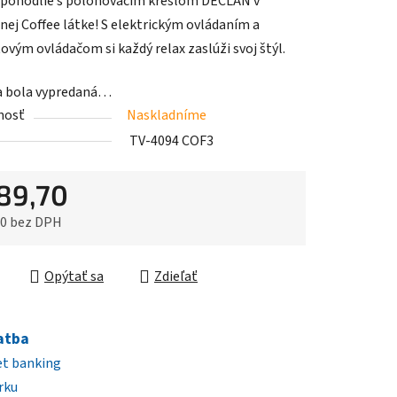
i pohodlie s polohovacím kreslom DECLAN v
tu
nej Coffee látke! S elektrickým ovládaním a
ovým ovládačom si každý relax zaslúži svoj štýl.
a bola vypredaná…
nosť
Naskladníme
iek.
TV-4094 COF3
89,70
80 bez DPH
ková cena:
Opýtať sa
Zdieľať
atba
et banking
rku