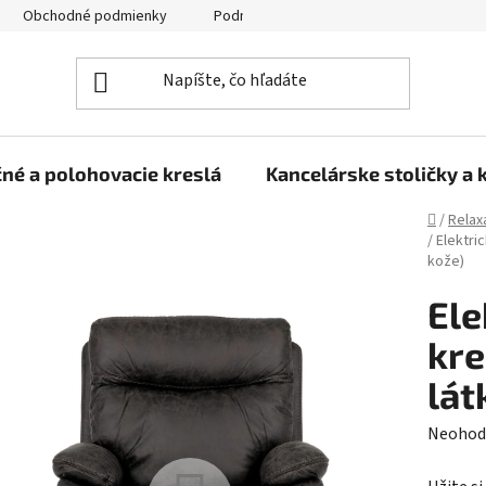
Obchodné podmienky
Podmienky ochrany osobných údajov
né a polohovacie kreslá
Kancelárske stoličky a 
Domov
/
Relax
/
Elektri
kože)
Ele
kre
lát
Prieme
Neohod
hodnot