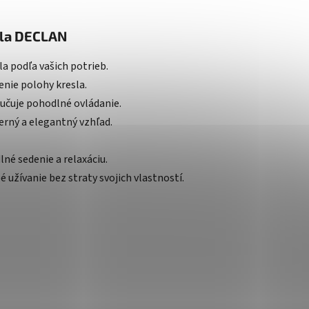
sla DECLAN
a podľa vašich potrieb.
enie polohy kresla.
ručuje pohodlné ovládanie.
erný a elegantný vzhľad.
né sedenie a relaxáciu.
užívanie bez straty svojich vlastností.