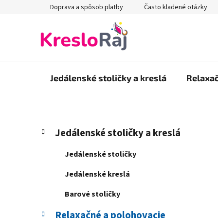
Prejsť
Doprava a spôsob platby
Často kladené otázky
na
obsah
Jedálenské stoličky a kreslá
Relaxač
B
K
Preskočiť
Jedálenské stoličky a kreslá
a
kategórie
o
t
č
Jedálenské stoličky
e
n
g
Jedálenské kreslá
ý
ó
p
r
Barové stoličky
i
a
e
Relaxačné a polohovacie
n