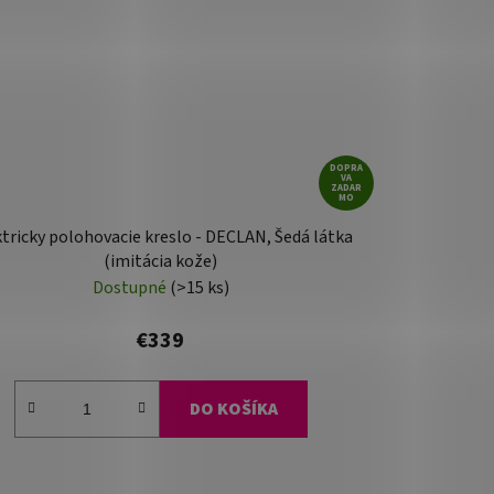
DOPRA
VA
ZADAR
MO
tricky polohovacie kreslo - DECLAN, Šedá látka
(imitácia kože)
Dostupné
(>15 ks)
€339
DO KOŠÍKA