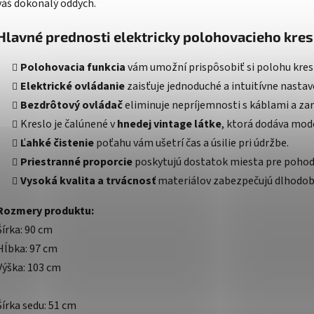
váš dokonalý oddych.
Hlavné prednosti elektricky polohovacieho kre
Polohovacia funkcia
vám umožní prispôsobiť si polohu kresl
Elektrické ovládanie
zaisťuje jednoduché a intuitívne nastav
Bezdrôtový ovládač
eliminuje nepríjemnosti s káblami a za
Kreslo je čalúnené v
hnedej vintage látke
, ktorá dodáva mod
Ľahké čistenie
poťahu vám ušetrí čas a úsilie pri údržbe.
Priestranné proporcie
poskytujú dostatok miesta pre pohodl
Vysoká kvalita a trvácnosť
materiálov zabezpečujú dlhodobé 
Rozmery produktu:
Šírka: 90 cm
Hĺbka: 97 cm
Výška: 103 cm
Šírka sedu: 51 cm