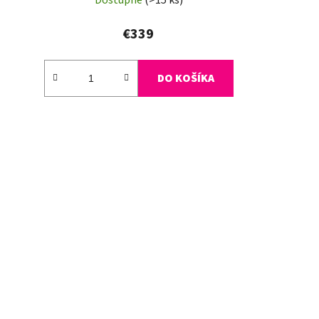
Dostupné
(>15 ks)
€339
DO KOŠÍKA