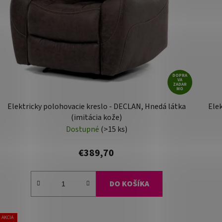
DOPRA
VA
ZADAR
MO
Elektricky polohovacie kreslo - DECLAN, Hnedá látka
Elek
(imitácia kože)
Dostupné
(>15 ks)
€389,70
DO KOŠÍKA
AKCIA