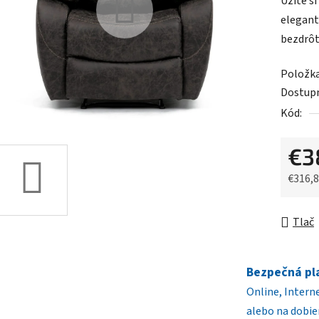
Užite s
produk
elegant
je
bezdrôt
0,0
z
Položk
5
Dostup
hviezdič
Kód:
€3
€316,
Jednot
Tlač
Bezpečná pl
Online, Intern
alebo na dobie