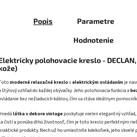
Popis
Parametre
Hodnotenie
Elektricky polohovacie kreslo - DECLAN, 
kože)
Toto
moderné relaxačné kreslo
s
elektrickým ovládaním
je nav
a štýlový vzhľad do každej obývačky. Jeho polohovacia funkcia a
be
ovládanie bez nežiaducich káblov, čím sa stáva ideálnym pomocní
Hnedá
látka v dekore vintage
poskytuje nielen elegantný vzhľad, 
sa čistí a ponúka dlhú životnosť, čím je toto kreslo perfektným rie
praktické produkty. Nech už ho umiestnite kdekoľvek, jeho skvelé 