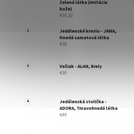
Zelená látka (imitácia
kože)
€79,20
Jedálenské kreslo - JANA,
Hnedá zamatová látka
€78
Vešiak - ALAN, Biely
€30
Jedálenská stolička -
ADORA, Tmavohnedá látka
€49