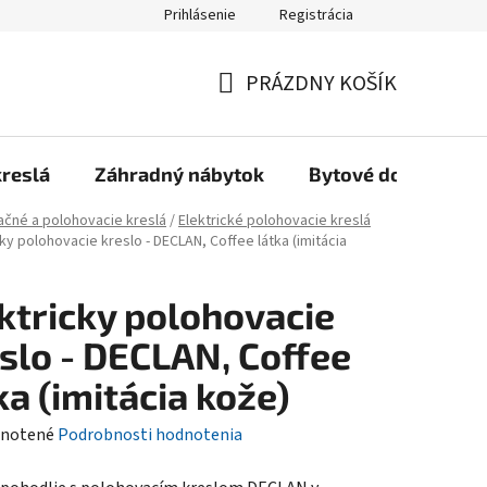
Prihlásenie
Registrácia
Reklamačný poriadok, Záručné podmienky
Reklamačný formulár
PRÁZDNY KOŠÍK
NÁKUPNÝ
KOŠÍK
kreslá
Záhradný nábytok
Bytové doplnky
ačné a polohovacie kreslá
/
Elektrické polohovacie kreslá
cky polohovacie kreslo - DECLAN, Coffee látka (imitácia
ktricky polohovacie
slo - DECLAN, Coffee
ka (imitácia kože)
rné
notené
Podrobnosti hodnotenia
enie