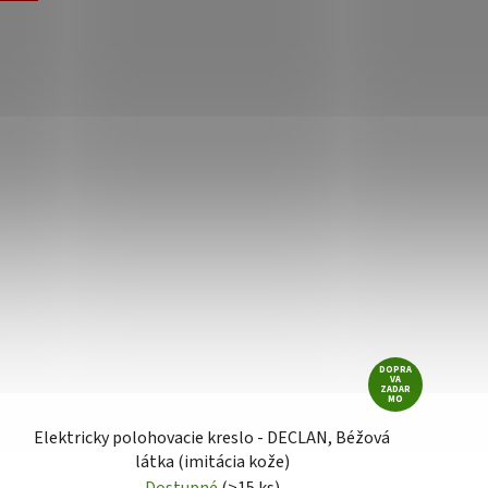
DOPRA
VA
ZADAR
MO
Elektricky polohovacie kreslo - DECLAN, Béžová
látka (imitácia kože)