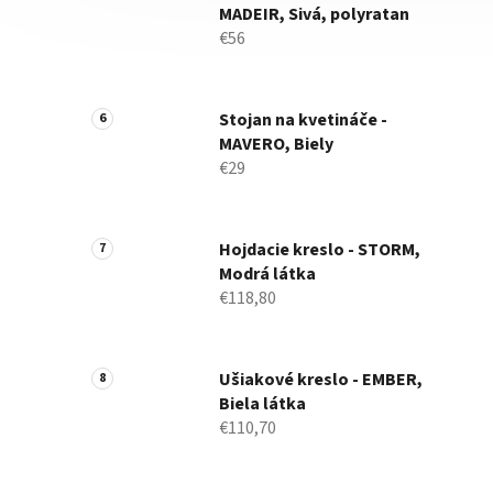
MADEIR, Sivá, polyratan
€56
Stojan na kvetináče -
MAVERO, Biely
€29
Hojdacie kreslo - STORM,
Modrá látka
€118,80
Ušiakové kreslo - EMBER,
Biela látka
€110,70