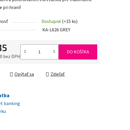
 pri hraní!
nosť
Dostupné
(>15 ks)
iek.
KA-L626 GREY
35
DO KOŠÍKA
80 bez DPH
ková cena:
Opýtať sa
Zdieľať
atba
et banking
rku