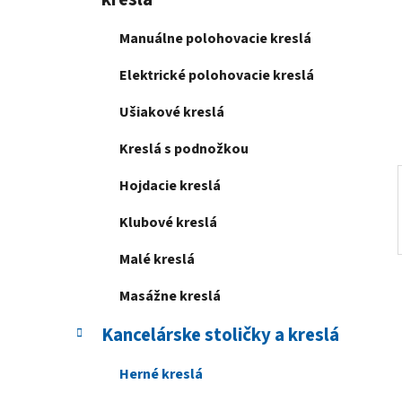
e
l
Manuálne polohovacie kreslá
Elektrické polohovacie kreslá
Ušiakové kreslá
Kreslá s podnožkou
Hojdacie kreslá
Klubové kreslá
Malé kreslá
Masážne kreslá
Kancelárske stoličky a kreslá
Herné kreslá