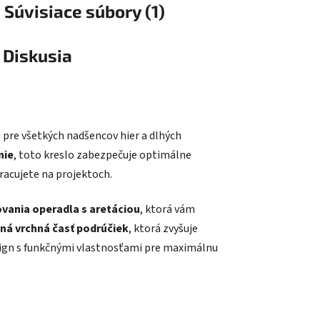
Súvisiace súbory (1)
Diskusia
 pre všetkých nadšencov hier a dlhých
nie
, toto kreslo zabezpečuje optimálne
racujete na projektoch.
ania operadla s aretáciou
, ktorá vám
á vrchná časť podrúčiek
, ktorá zvyšuje
sign s funkčnými vlastnosťami pre maximálnu