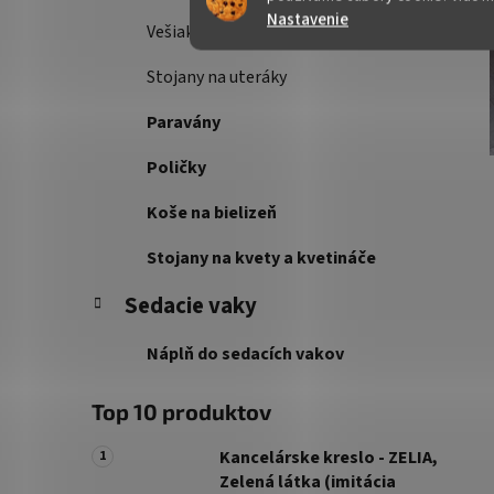
Nastavenie
Vešiakové steny
Stojany na uteráky
Paravány
Poličky
Koše na bielizeň
Stojany na kvety a kvetináče
Sedacie vaky
Náplň do sedacích vakov
Top 10 produktov
Kancelárske kreslo - ZELIA,
Zelená látka (imitácia