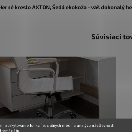
Herné kreslo AXTON, Šedá ekokoža - váš dokonalý he
Súvisiaci to
, poskytovanie funkcií sociálnych médií a analýzu návštevnosti
nformácií
tu
.