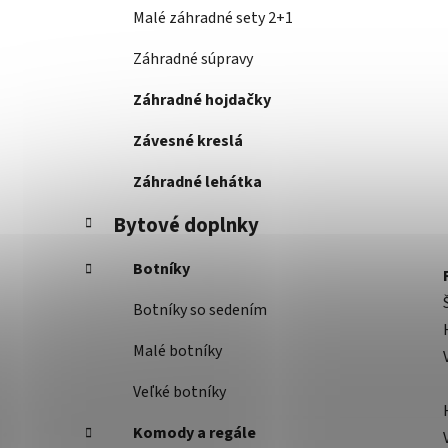
Malé záhradné sety 2+1
Záhradné súpravy
Záhradné hojdačky
Závesné kreslá
Záhradné lehátka
Bytové doplnky
Botníky
Botníky so sedením
Malé botníky
Veľké botníky
Komody a regále