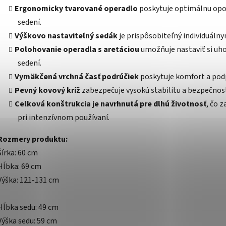
Ergonomicky tvarované operadlo
poskytuje optimálnu opor
sedení.
Výškovo nastaviteľný sedák
je prispôsobiteľný individuál
Polohovanie operadla s aretáciou
umožňuje nastaviť si uhol 
sedení.
Vymäkčená vrchná časť podrúčiek
poskytuje komfort a podp
Pevný kovový kríž
zabezpečuje vysokú stabilitu a bezpečnos
Celková konštrukcia je navrhnutá pre dlhú životnosť
, čo 
pri intenzívnom používaní.
Rozmery produktu:
Šírka: 60 cm
Hĺbka: 69 cm
Výška: 121-131 cm
Hĺbka sedu: 49 cm
Výška sedu: 59 cm