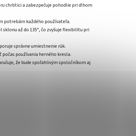
u chrbtici a zabezpečuje pohodlie pri dlhom
nym potrebám každého používateľa.
sklonu až do 135°, čo zvyšuje flexibilitu pri
oruje správne umiestnenie rúk.
ť počas používania herného kresla.
zaručuje, že bude spoľahlivým spoločníkom aj