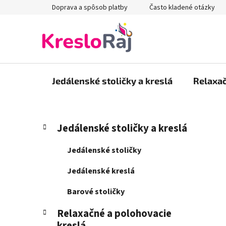
Prejsť
Doprava a spôsob platby
Často kladené otázky
na
obsah
Jedálenské stoličky a kreslá
Relaxač
B
K
Preskočiť
Jedálenské stoličky a kreslá
a
kategórie
o
t
č
Jedálenské stoličky
e
n
g
Jedálenské kreslá
ý
ó
p
r
Barové stoličky
i
a
e
Relaxačné a polohovacie
n
kreslá