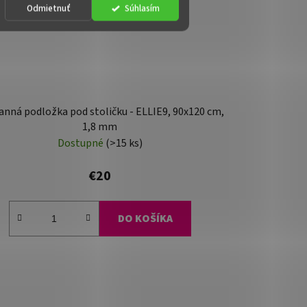
Odmietnuť
Súhlasím
nná podložka pod stoličku - ELLIE9, 90x120 cm,
1,8 mm
Dostupné
(>15 ks)
€20
DO KOŠÍKA