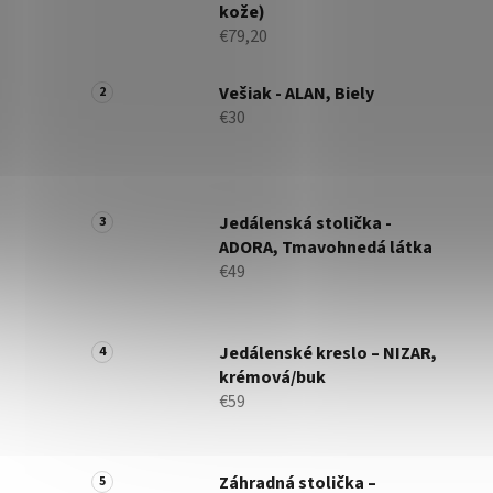
kože)
€79,20
Vešiak - ALAN, Biely
€30
Jedálenská stolička -
ADORA, Tmavohnedá látka
€49
Jedálenské kreslo – NIZAR,
krémová/buk
€59
Záhradná stolička –