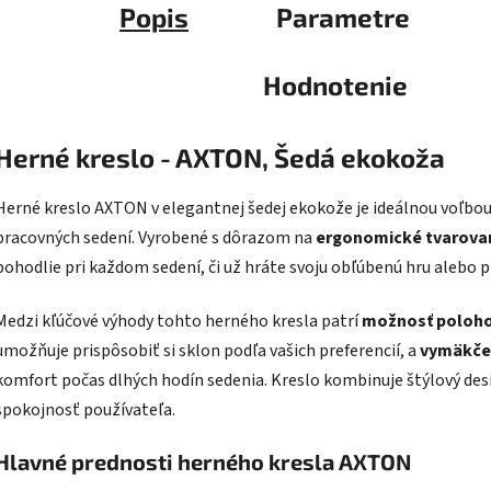
Popis
Parametre
Hodnotenie
Herné kreslo - AXTON, Šedá ekokoža
Herné kreslo AXTON v elegantnej šedej ekokože je ideálnou voľbou
pracovných sedení. Vyrobené s dôrazom na
ergonomické tvarova
pohodlie pri každom sedení, či už hráte svoju obľúbenú hru alebo p
Medzi kľúčové výhody tohto herného kresla patrí
možnosť polohov
umožňuje prispôsobiť si sklon podľa vašich preferencií, a
vymäkčen
komfort počas dlhých hodín sedenia. Kreslo kombinuje štýlový de
spokojnosť používateľa.
Hlavné prednosti herného kresla AXTON