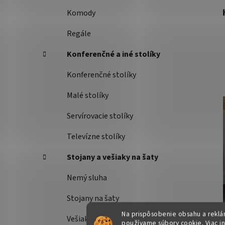
Komody
Regále
Konferenčné a iné stolíky
Konferenčné stolíky
Malé stolíky
Servírovacie stolíky
Televízne stolíky
Stojany a vešiaky na šaty
Nemý sluha
Stojany na šaty
Na prispôsobenie obsahu a reklám
Vešiaky
používame súbory cookie. Viac i