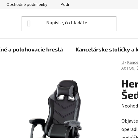
Obchodné podmienky
Podmienky ochrany osobných údajov
né a polohovacie kreslá
Kancelárske stoličky a 
Domov
/
Kance
AXTON, 
Her
Še
Prieme
Neohod
hodnot
Objavte
produk
operadl
je
podrúčk