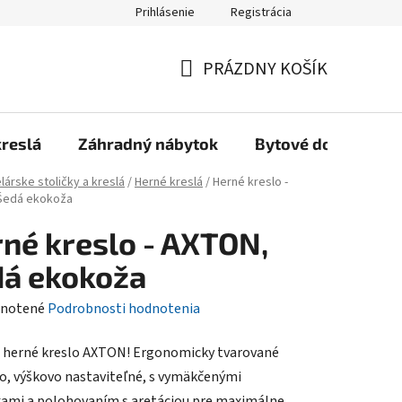
Prihlásenie
Registrácia
Reklamačný poriadok, Záručné podmienky
Reklamačný formulár
PRÁZDNY KOŠÍK
NÁKUPNÝ
KOŠÍK
kreslá
Záhradný nábytok
Bytové doplnky
lárske stoličky a kreslá
/
Herné kreslá
/
Herné kreslo -
Šedá ekokoža
né kreslo - AXTON,
dá ekokoža
rné
notené
Podrobnosti hodnotenia
enie
 herné kreslo AXTON! Ergonomicky tvarované
tu
o, výškovo nastaviteľné, s vymäkčenými
ami a polohovaním s aretáciou pre maximálne