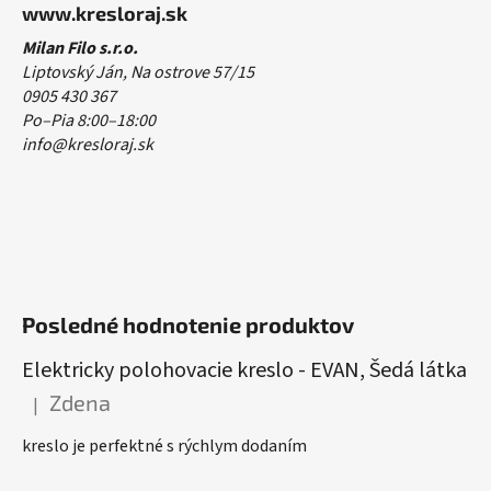
www.kresloraj.sk
Milan Filo s.r.o.
Liptovský Ján, Na ostrove 57/15
0905 430 367
Po–Pia 8:00–18:00
info@kresloraj.sk
Posledné hodnotenie produktov
Elektricky polohovacie kreslo - EVAN, Šedá látka
Zdena
|
Hodnotenie produktu je 5 z 5 hviezdičiek.
kreslo je perfektné s rýchlym dodaním