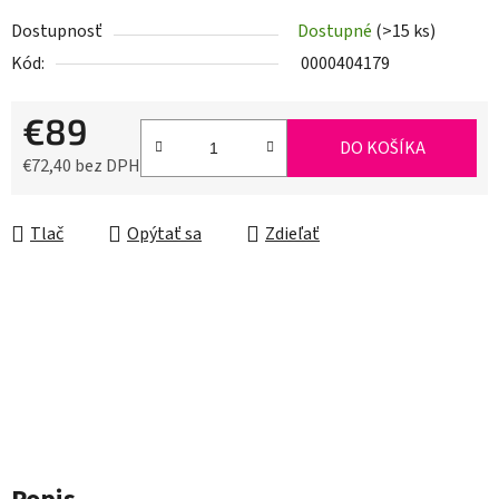
Dostupnosť
Dostupné
(>15 ks)
Kód:
0000404179
€89
DO KOŠÍKA
€72,40 bez DPH
Jednotková cena:
Tlač
Opýtať sa
Zdieľať