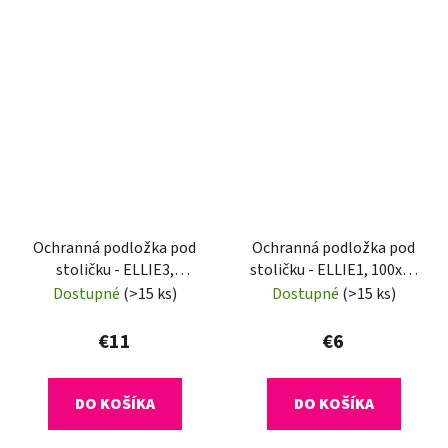
Ochranná podložka pod
Ochranná podložka pod
stoličku - ELLIE3,
stoličku - ELLIE1, 100x70
140x100 cm, 0,5 mm
cm, 0,5 mm
Dostupné
(>15 ks)
Dostupné
(>15 ks)
€11
€6
DO KOŠÍKA
DO KOŠÍKA