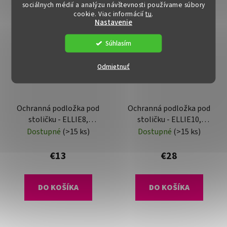
sociálnych médií a analýzu návštevnosti používame súbory
cookie. Viac informácií
tu
.
Nastavenie
Súhlasím
Odmietnuť
Ochranná podložka pod
Ochranná podložka pod
stoličku - ELLIE8,
stoličku - ELLIE10,
120x120 cm, 0,8 mm
120x90 cm, 1,8 mm
Dostupné
(>15 ks)
Dostupné
(>15 ks)
€13
€28
DO KOŠÍKA
DO KOŠÍKA