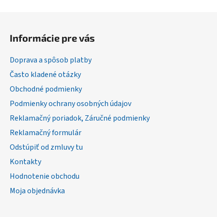
Z
á
Informácie pre vás
p
ä
Doprava a spôsob platby
t
Často kladené otázky
i
Obchodné podmienky
e
Podmienky ochrany osobných údajov
Reklamačný poriadok, Záručné podmienky
Reklamačný formulár
Odstúpiť od zmluvy tu
Kontakty
Hodnotenie obchodu
Moja objednávka