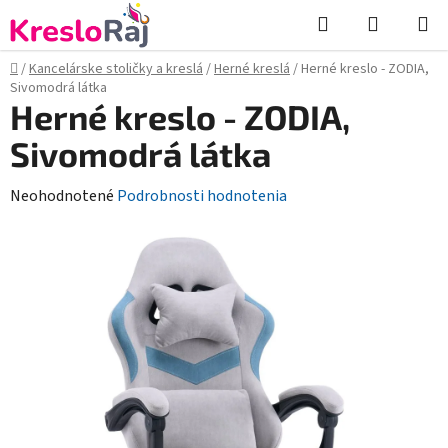
Prejsť
Hľadať
NÁKUP
na
KOŠÍK
obsah
Domov
/
Kancelárske stoličky a kreslá
/
Herné kreslá
/
Herné kreslo - ZODIA,
Sivomodrá látka
Herné kreslo - ZODIA,
Sivomodrá látka
Priemerné
Neohodnotené
Podrobnosti hodnotenia
hodnotenie
produktu
je
0,0
z
5
hviezdičiek.