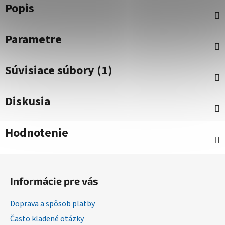
Popis
Parametre
Súvisiace súbory (1)
Diskusia
Hodnotenie
Z
á
Informácie pre vás
p
ä
Doprava a spôsob platby
t
Často kladené otázky