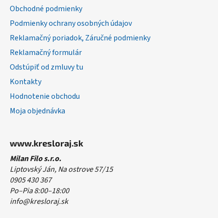
i
Obchodné podmienky
e
Podmienky ochrany osobných údajov
Reklamačný poriadok, Záručné podmienky
Reklamačný formulár
Odstúpiť od zmluvy tu
Kontakty
Hodnotenie obchodu
Moja objednávka
www.kresloraj.sk
Milan Filo s.r.o.
Liptovský Ján, Na ostrove 57/15
0905 430 367
Po–Pia 8:00–18:00
info@kresloraj.sk