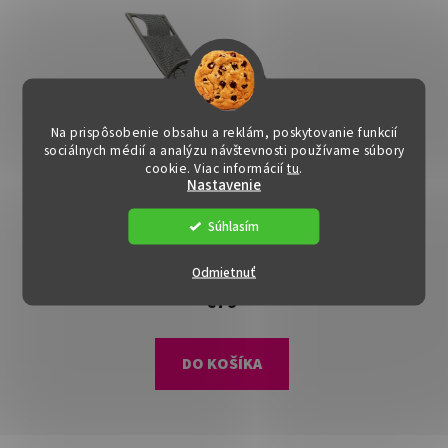
Na prispôsobenie obsahu a reklám, poskytovanie funkcií
sociálnych médií a analýzu návštevnosti používame súbory
cookie. Viac informácií
tu
.
Nastavenie
Hojdacie kreslo - ROKIN,
Súhlasím
Sivá
Dostupné
(>15 ks)
Odmietnuť
€79
DO KOŠÍKA