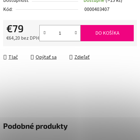
Dostupnosť
Dostupné
(>15 ks)
Kód:
0000403407
€79
DO KOŠÍKA
€64,20 bez DPH
Jednotková cena:
Tlač
Opýtať sa
Zdieľať
Podobné produkty