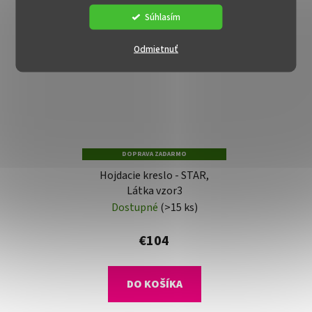
Súhlasím
AKCIA
Odmietnuť
DOPRAVA ZADARMO
Hojdacie kreslo - STAR,
Látka vzor3
Dostupné
(>15 ks)
€104
DO KOŠÍKA