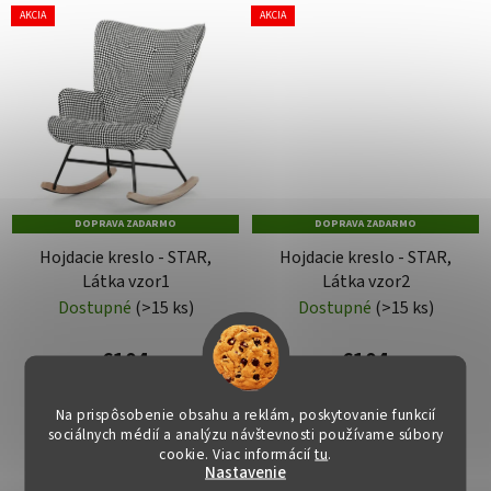
AKCIA
AKCIA
DOPRAVA ZADARMO
DOPRAVA ZADARMO
Hojdacie kreslo - STAR,
Hojdacie kreslo - STAR,
Látka vzor1
Látka vzor2
Dostupné
(>15 ks)
Dostupné
(>15 ks)
€104
€104
Na prispôsobenie obsahu a reklám, poskytovanie funkcií
DO KOŠÍKA
DO KOŠÍKA
sociálnych médií a analýzu návštevnosti používame súbory
cookie. Viac informácií
tu
.
Nastavenie