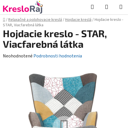
Prejsť
Hľadať
NÁKUP
na
KOŠÍK
obsah
Domov
/
Relaxačné a polohovacie kreslá
/
Hojdacie kreslá
/
Hojdacie kreslo -
STAR, Viacfarebná látka
Hojdacie kreslo - STAR,
Viacfarebná látka
Priemerné
Neohodnotené
Podrobnosti hodnotenia
hodnotenie
produktu
je
0,0
z
5
hviezdičiek.