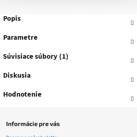
Popis
Parametre
Súvisiace súbory (1)
Diskusia
Hodnotenie
Z
á
Informácie pre vás
p
ä