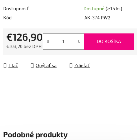
Dostupnosť
Dostupné
(>15 ks)
Kód:
AK-374 PW2
€126,90
DO KOŠÍKA
€103,20 bez DPH
Jednotková cena:
Tlač
Opýtať sa
Zdieľať
Podobné produkty