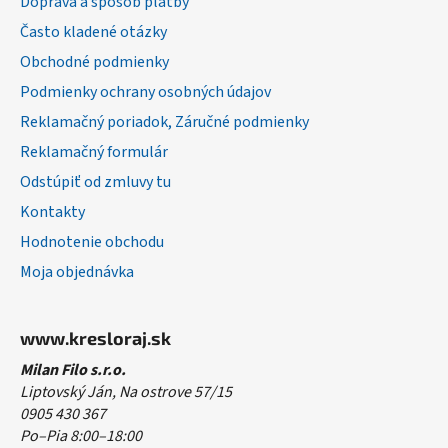
Doprava a spôsob platby
t
Často kladené otázky
i
Obchodné podmienky
e
Podmienky ochrany osobných údajov
Reklamačný poriadok, Záručné podmienky
Reklamačný formulár
Odstúpiť od zmluvy tu
Kontakty
Hodnotenie obchodu
Moja objednávka
www.kresloraj.sk
Milan Filo s.r.o.
Liptovský Ján, Na ostrove 57/15
0905 430 367
Po–Pia 8:00–18:00