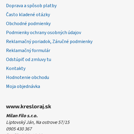
ä
Doprava a spôsob platby
t
Často kladené otázky
i
Obchodné podmienky
e
Podmienky ochrany osobných údajov
Reklamačný poriadok, Záručné podmienky
Reklamačný formulár
Odstúpiť od zmluvy tu
Kontakty
Hodnotenie obchodu
Moja objednávka
www.kresloraj.sk
Milan Filo s.r.o.
Liptovský Ján, Na ostrove 57/15
0905 430 367