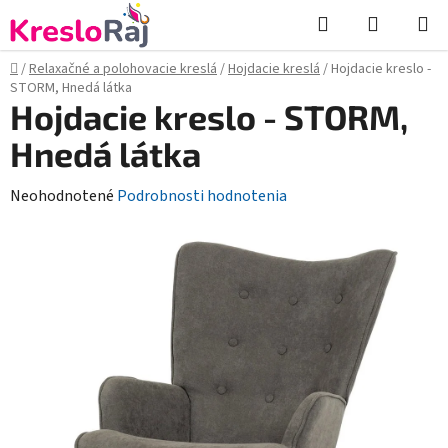
Prejsť
Hľadať
NÁKUP
na
KOŠÍK
obsah
Domov
/
Relaxačné a polohovacie kreslá
/
Hojdacie kreslá
/
Hojdacie kreslo -
STORM, Hnedá látka
Hojdacie kreslo - STORM,
Hnedá látka
Priemerné
Neohodnotené
Podrobnosti hodnotenia
hodnotenie
produktu
je
0,0
z
5
hviezdičiek.