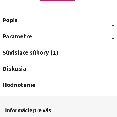
Popis
Parametre
Súvisiace súbory (1)
Diskusia
Hodnotenie
Z
á
Informácie pre vás
p