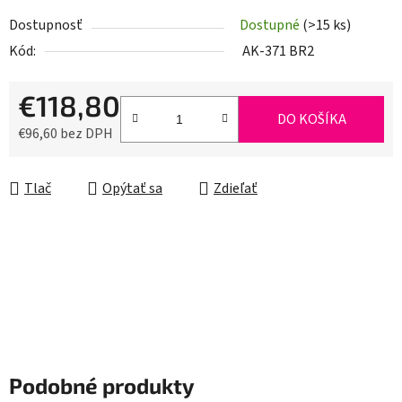
Dostupnosť
Dostupné
(>15 ks)
Kód:
AK-371 BR2
€118,80
DO KOŠÍKA
€96,60 bez DPH
Jednotková cena:
Tlač
Opýtať sa
Zdieľať
Podobné produkty