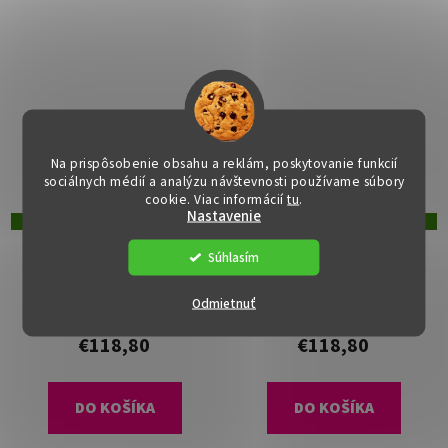
Na prispôsobenie obsahu a reklám, poskytovanie funkcií
sociálnych médií a analýzu návštevnosti používame súbory
cookie. Viac informácií
tu
.
Nastavenie
DOPRAVA ZADARMO
DOPRAVA ZADARMO
Hojdacie kreslo - STORM,
Hojdacie kreslo - STORM,
Súhlasím
Ružová látka
Béžová látka
Dostupné
(>15 ks)
Dostupné
(>15 ks)
Odmietnuť
€118,80
€118,80
DO KOŠÍKA
DO KOŠÍKA