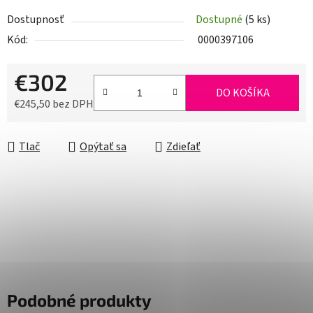
Dostupnosť
Dostupné
(5 ks)
Kód:
0000397106
€302
DO KOŠÍKA
€245,50 bez DPH
Jednotková cena:
Tlač
Opýtať sa
Zdieľať
Podobné produkty