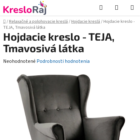
Prejsť
Hľadať
NÁKUP
na
KOŠÍK
obsah
Domov
/
Relaxačné a polohovacie kreslá
/
Hojdacie kreslá
/
Hojdacie kreslo -
TEJA, Tmavosivá látka
Hojdacie kreslo - TEJA,
Tmavosivá látka
Priemerné
Neohodnotené
Podrobnosti hodnotenia
hodnotenie
produktu
je
0,0
z
5
hviezdičiek.