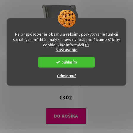
Na prispôsobenie obsahu a reklám, poskytovanie funkcií
sociálnych médií a analýzu návštevnosti používame súbory
cookie. Viac informácií
tu
.
Nastavenie
DOPRAVA ZADARMO
Súhlasím
Hojdacie kreslo - TEJA,
Odmietnuť
Sivá látka
Dostupné
(1 ks)
€302
DO KOŠÍKA