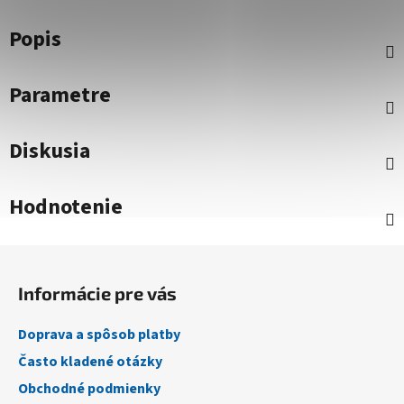
Popis
Parametre
Diskusia
Hodnotenie
Z
á
Informácie pre vás
p
ä
Doprava a spôsob platby
t
Často kladené otázky
i
Obchodné podmienky
e