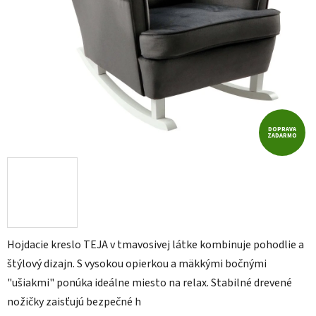
DOPRAVA
ZADARMO
Hojdacie kreslo TEJA v tmavosivej látke kombinuje pohodlie a
štýlový dizajn. S vysokou opierkou a mäkkými bočnými
"ušiakmi" ponúka ideálne miesto na relax. Stabilné drevené
nožičky zaisťujú bezpečné h