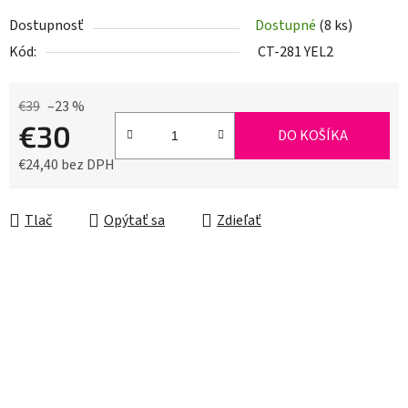
Dostupnosť
Dostupné
(8 ks)
Kód:
CT-281 YEL2
€39
–23 %
€30
DO KOŠÍKA
€24,40 bez DPH
Jednotková cena:
Tlač
Opýtať sa
Zdieľať