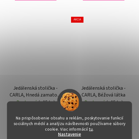
AKCIA
Jedálenská stolička -
Jedálenská stolička -
CARLA, Hnedá zamatová
CARLA, Béžová látka
látka
Dostupné
(>15 ks)
Dostupné
(>15 ks)
€35,10
€30
Na prispôsobenie obsahu a reklám, poskytovanie funkcií
sociálnych médií a analýzu návštevnosti používame súbory
cookie. Viac informácií
tu
.
Nastavenie
DO KOŠÍKA
DO KOŠÍKA