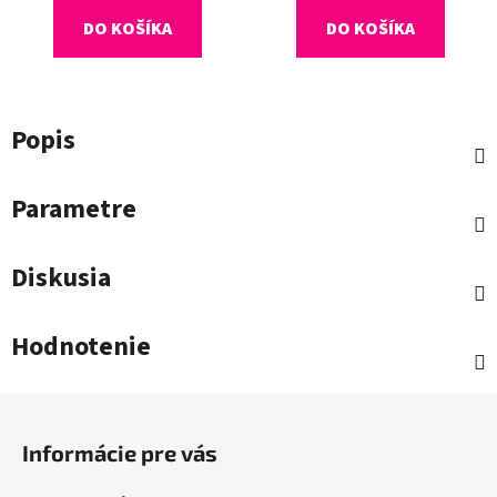
DO KOŠÍKA
DO KOŠÍKA
Popis
Parametre
Diskusia
Hodnotenie
Z
á
Informácie pre vás
p
ä