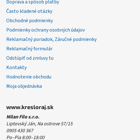
Doprava a spôsob platby
t
Často kladené otázky
i
Obchodné podmienky
e
Podmienky ochrany osobných údajov
Reklamačný poriadok, Záručné podmienky
Reklamačný formulár
Odstúpiť od zmluvy tu
Kontakty
Hodnotenie obchodu
Moja objednávka
www.kresloraj.sk
Milan Filo s.r.o.
Liptovský Ján, Na ostrove 57/15
0905 430 367
Po–Pia 8:00–18:00