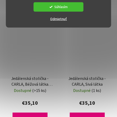
Súhlasím
Odmietnuť
Jedálenská stolička -
Jedálenská stolička -
CARLA, Béžová látka
CARLA, Sivá látka
(imitácia kože)
Dostupné
(>15 ks)
Dostupné
(1 ks)
€35,10
€35,10