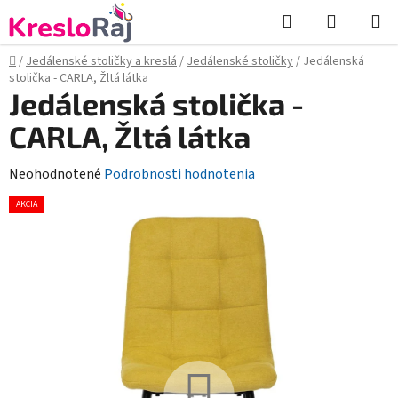
Prejsť
Hľadať
NÁKUP
na
KOŠÍK
obsah
Domov
/
Jedálenské stoličky a kreslá
/
Jedálenské stoličky
/
Jedálenská
stolička - CARLA, Žltá látka
Jedálenská stolička -
CARLA, Žltá látka
Priemerné
Neohodnotené
Podrobnosti hodnotenia
hodnotenie
AKCIA
produktu
je
0,0
z
5
hviezdičiek.