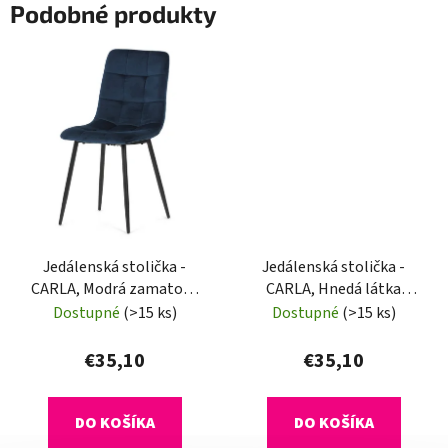
Podobné produkty
Jedálenská stolička -
Jedálenská stolička -
CARLA, Modrá zamatová
CARLA, Hnedá látka
látka
(imitácia kože)
Dostupné
(>15 ks)
Dostupné
(>15 ks)
€35,10
€35,10
DO KOŠÍKA
DO KOŠÍKA