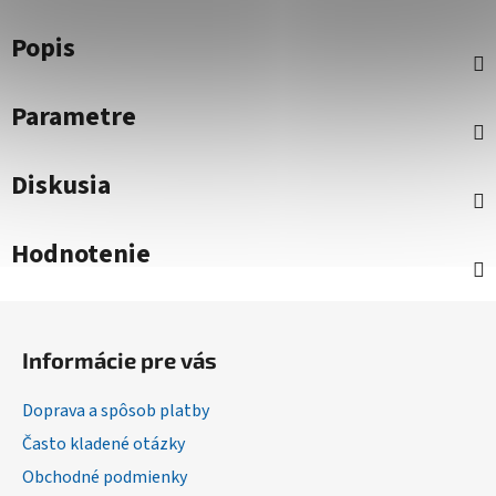
Popis
Parametre
Diskusia
Hodnotenie
Z
á
Informácie pre vás
p
ä
Doprava a spôsob platby
t
Často kladené otázky
i
Obchodné podmienky
e