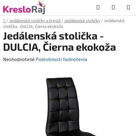
Prejsť
Hľadať
NÁKUP
na
KOŠÍK
obsah
Domov
/
Jedálenské stoličky a kreslá
/
Jedálenské stoličky
/
Jedálenská
stolička - DULCIA, Čierna ekokoža
Jedálenská stolička -
DULCIA, Čierna ekokoža
Priemerné
Neohodnotené
Podrobnosti hodnotenia
hodnotenie
produktu
je
0,0
z
5
hviezdičiek.