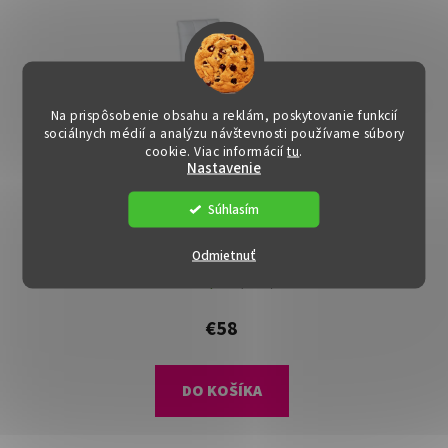
Na prispôsobenie obsahu a reklám, poskytovanie funkcií
sociálnych médií a analýzu návštevnosti používame súbory
cookie. Viac informácií
tu
.
Nastavenie
Súhlasím
Jedálenská stolička -
Odmietnuť
DULCIA, Biela ekokoža
Dostupné
(4 ks)
€58
DO KOŠÍKA