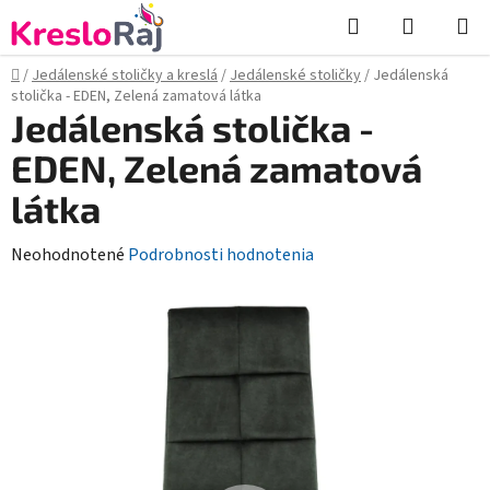
Prejsť
Hľadať
NÁKUP
na
KOŠÍK
obsah
Domov
/
Jedálenské stoličky a kreslá
/
Jedálenské stoličky
/
Jedálenská
stolička - EDEN, Zelená zamatová látka
Jedálenská stolička -
EDEN, Zelená zamatová
látka
Priemerné
Neohodnotené
Podrobnosti hodnotenia
hodnotenie
produktu
je
0,0
z
5
hviezdičiek.