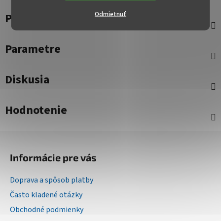
Odmietnuť
Popis
Parametre
Diskusia
Hodnotenie
Z
á
Informácie pre vás
p
ä
Doprava a spôsob platby
t
Často kladené otázky
i
Obchodné podmienky
e