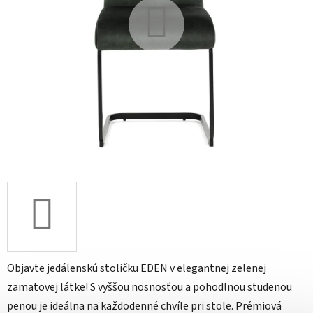
Objavte jedálenskú stoličku EDEN v elegantnej zelenej
zamatovej látke! S vyššou nosnosťou a pohodlnou studenou
penou je ideálna na každodenné chvíle pri stole. Prémiová