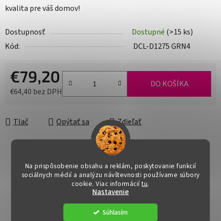
kvalita pre váš domov!
Dostupnosť
Dostupné
(>15 ks)
Kód:
DCL-D1275 GRN4
€79,20
DO KOŠÍKA
€64,40 bez DPH
Jednotková cena:
Tlač
Opýtať sa
Zdieľať
Na prispôsobenie obsahu a reklám, poskytovanie funkcií
sociálnych médií a analýzu návštevnosti používame súbory
cookie. Viac informácií
tu
.
Nastavenie
Súhlasím