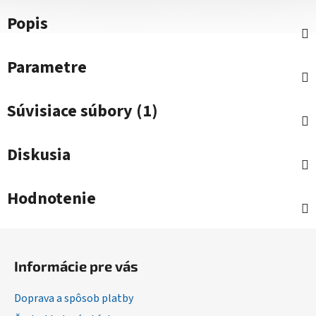
Popis
Parametre
Súvisiace súbory (1)
Diskusia
Hodnotenie
Z
á
Informácie pre vás
p
ä
Doprava a spôsob platby
t