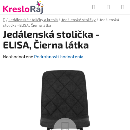
Prejsť
Hľadať
NÁKUP
na
KOŠÍK
obsah
Domov
/
Jedálenské stoličky a kreslá
/
Jedálenské stoličky
/
Jedálenská
stolička - ELISA, Čierna látka
Jedálenská stolička -
ELISA, Čierna látka
Priemerné
Neohodnotené
Podrobnosti hodnotenia
hodnotenie
produktu
je
0,0
z
5
hviezdičiek.