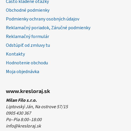
Často kladené otázky
i
Obchodné podmienky
e
Podmienky ochrany osobných údajov
Reklamačný poriadok, Záručné podmienky
Reklamačný formulár
Odstúpiť od zmluvy tu
Kontakty
Hodnotenie obchodu
Moja objednávka
www.kresloraj.sk
Milan Filo s.r.o.
Liptovský Ján, Na ostrove 57/15
0905 430 367
Po–Pia 8:00–18:00
info@kresloraj.sk