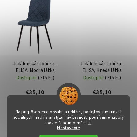
Jedálenská stolička -
Jedálenská stolička -
ELISA, Modrá látka
ELISA, Hnedá látka
Dostupné
(>15 ks)
Dostupné
(>15 ks)
€35,10
€35,10
DO KOŠÍKA
DO KOŠÍKA
Na prispôsobenie obsahu a reklám, poskytovanie funkcií
sociálnych médií a analýzu návštevnosti používame súbory
cookie. Viac informácií
tu
.
Nastavenie