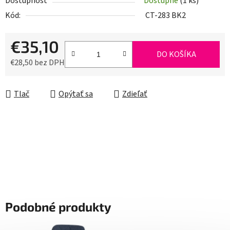
Dostupnosť
Dostupné
(1 ks)
Kód:
CT-283 BK2
€35,10
DO KOŠÍKA
€28,50 bez DPH
Jednotková cena:
Tlač
Opýtať sa
Zdieľať
Podobné produkty