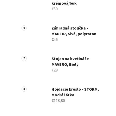
krémová/buk
€59
Záhradná stolička –
MADEIR, Sivá, polyratan
€56
Stojan na kvetináče -
MAVERO, Biely
€29
Hojdacie kreslo - STORM,
Modrá látka
€118,80