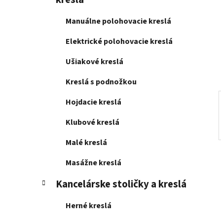
e
l
Manuálne polohovacie kreslá
Elektrické polohovacie kreslá
Ušiakové kreslá
Kreslá s podnožkou
Hojdacie kreslá
Klubové kreslá
Malé kreslá
Masážne kreslá
Kancelárske stoličky a kreslá
Herné kreslá