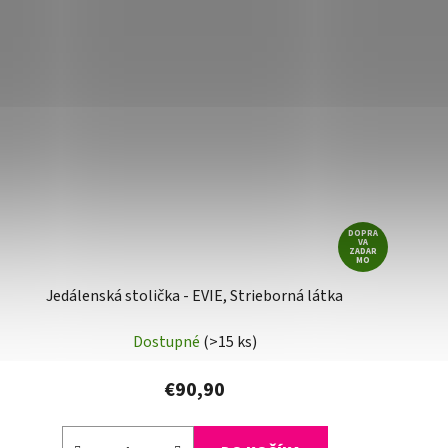
DOPRA
VA
ZADAR
MO
Jedálenská stolička - EVIE, Strieborná látka
Dostupné
(>15 ks)
€90,90