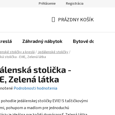
Prihlásenie
Registrácia
Reklamačný poriadok, Záručné podmienky
Reklamačný formulár
PRÁZDNY KOŠÍK
NÁKUPNÝ
KOŠÍK
kreslá
Záhradný nábytok
Bytové doplnky
enské stoličky a kreslá
/
Jedálenské stoličky
/
á stolička - EVIE, Zelená látka
álenská stolička -
E, Zelená látka
rné
notené
Podrobnosti hodnotenia
enie
 pohodlie jedálenskej stoličky EVIE! S taštičkovými
tu
mi, pohupom a madlom pre jednoduchú
áciu je ideálna pre každú domácnosť. Zelená látka