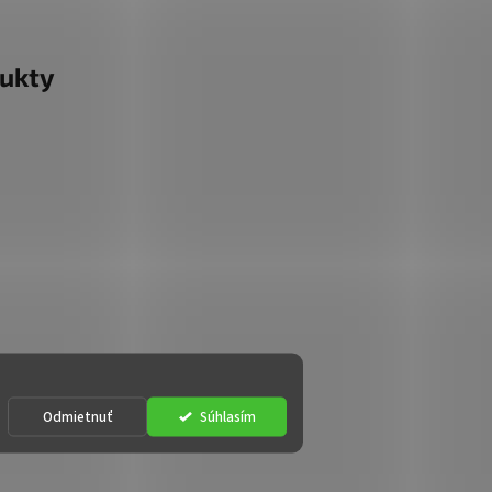
ukty
Odmietnuť
Súhlasím