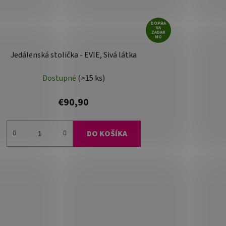
DOPRA
VA
ZADAR
MO
Jedálenská stolička - EVIE, Sivá látka
Dostupné
(>15 ks)
€90,90
DO KOŠÍKA