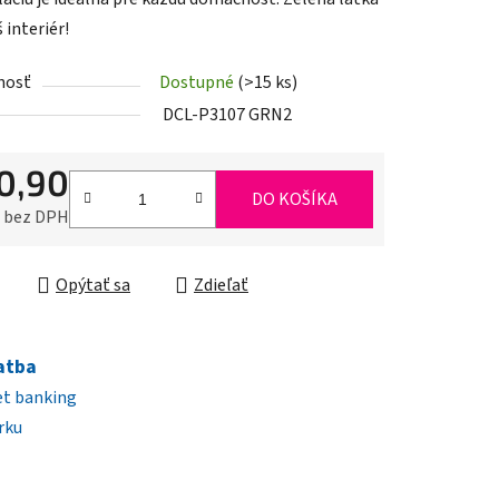
š interiér!
nosť
Dostupné
(>15 ks)
iek.
DCL-P3107 GRN2
0,90
DO KOŠÍKA
0 bez DPH
ková cena:
Opýtať sa
Zdieľať
atba
et banking
rku