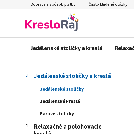
Prejsť
Doprava a spôsob platby
Často kladené otázky
na
obsah
Jedálenské stoličky a kreslá
Relaxač
B
K
Preskočiť
Jedálenské stoličky a kreslá
a
kategórie
o
t
č
Jedálenské stoličky
e
n
g
Jedálenské kreslá
ý
ó
p
r
Barové stoličky
i
a
e
Relaxačné a polohovacie
n
kreslá