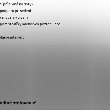
ľmi príjemná na dotyk.
podporu pri sedení.
 a moderný dizajn.
port stoličky kdekoľvek potrebujete.
.
danie interiéru.
hodlné stolovanie!