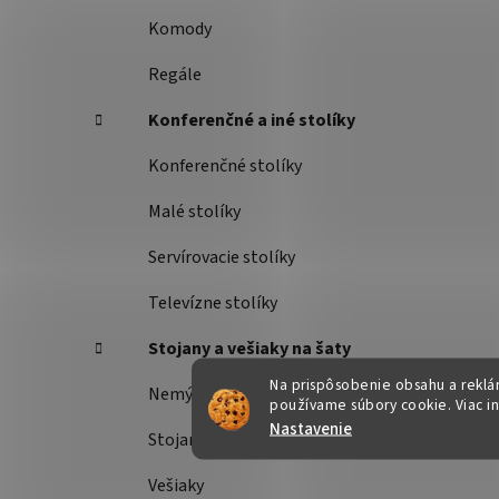
Komody
Regále
Konferenčné a iné stolíky
Konferenčné stolíky
Malé stolíky
Servírovacie stolíky
Televízne stolíky
Stojany a vešiaky na šaty
Na prispôsobenie obsahu a reklám
Nemý sluha
používame súbory cookie. Viac i
Nastavenie
Stojany na šaty
Vešiaky