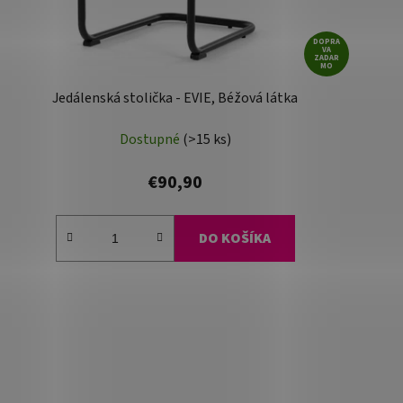
DOPRA
VA
ZADAR
MO
Jedálenská stolička - EVIE, Béžová látka
Dostupné
(>15 ks)
€90,90
DO KOŠÍKA