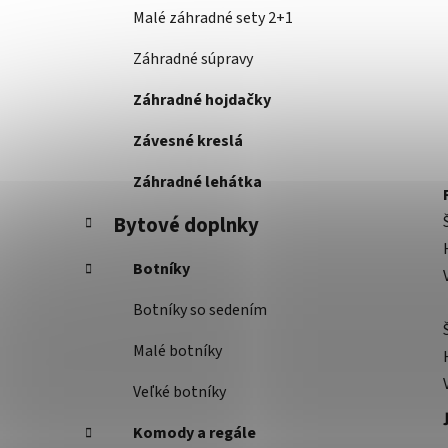
Malé záhradné sety 2+1
Záhradné súpravy
Záhradné hojdačky
Závesné kreslá
Záhradné lehátka
Bytové doplnky
Botníky
Botníky so sedením
Malé botníky
Veľké botníky
Komody a regále