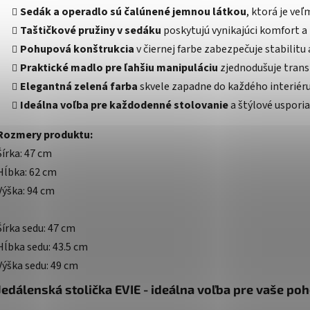
Sedák a operadlo sú čalúnené jemnou látkou
, ktorá je ve
Taštičkové pružiny v sedáku
poskytujú vynikajúci komfort a 
Pohupová konštrukcia
v čiernej farbe zabezpečuje stabilitu
Praktické madlo pre ľahšiu manipuláciu
zjednodušuje trans
Elegantná zelená farba
skvele zapadne do každého interiéru
Ideálna voľba pre každodenné stolovanie
a štýlové usporia
Rozmery produktu:
Šírka: 47 cm
Hĺbka: 62 cm
Výška: 94 cm
Šírka sedu: 47 cm
Hĺbka sedu: 43.5 cm
Výška sedu: 49 cm
Jedálenská stolička EVIE - ideálna voľba pre vaše po