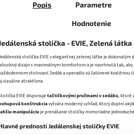
Popis
Parametre
Hodnotenie
Jedálenská stolička - EVIE, Zelená látka
Jedálenská stolička EVIE v elegantnej zelenej látke je dokonalým
pôsobivý dizajn s maximálnym komfortom a je navrhnutá tak, aby 
každodennom stolovaní. Sedák a operadlo sú čalúnené kvalitnou lát
aj vizuálne atraktívna.
Stolička EVIE disponuje
taštičkovými pružinami v sedáku
, ktoré 
pohupová konštrukcia
vytvára moderný vzhľad, ktorý doplní akýk
ľahšiu manipuláciu
je prenášanie stoličky mimoriadne jednoduché
Hlavné prednosti Jedálenskej stoličky EVIE