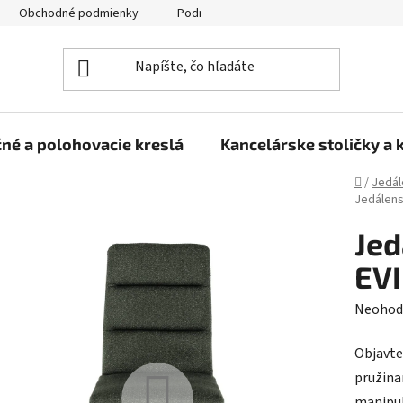
Obchodné podmienky
Podmienky ochrany osobných údajov
né a polohovacie kreslá
Kancelárske stoličky a 
Domov
/
Jedál
Jedálensk
Jed
EVI
Prieme
Neohod
hodnot
Objavte
produk
pružina
je
manipul