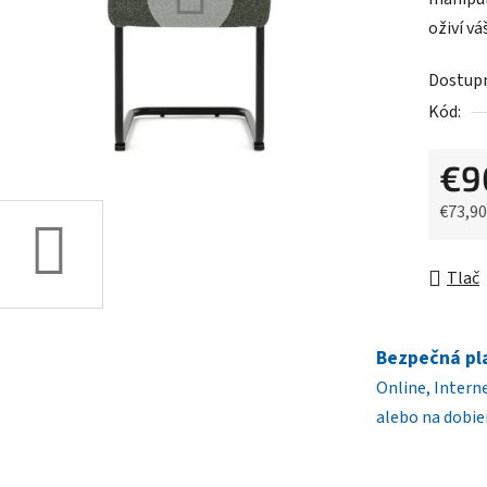
0,0
oživí vá
z
5
Dostup
hviezdič
Kód:
€9
€73,9
Jednot
Tlač
Bezpečná pl
Online, Intern
alebo na dobie