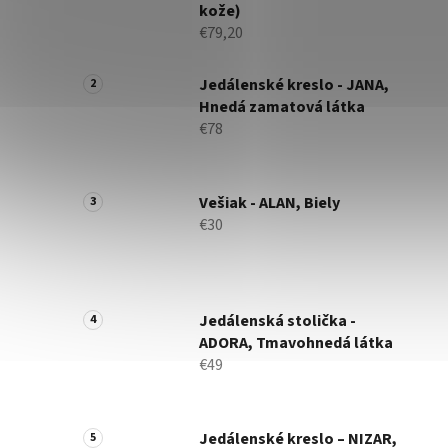
kože)
€79,20
Jedálenské kreslo - JANA,
Hnedá zamatová látka
€78
Vešiak - ALAN, Biely
€30
Jedálenská stolička -
ADORA, Tmavohnedá látka
€49
Jedálenské kreslo – NIZAR,