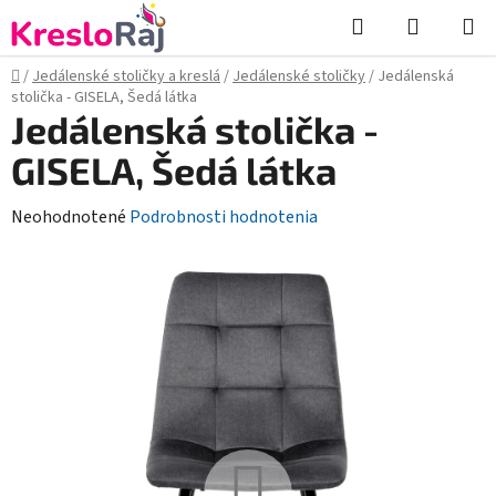
Prejsť
Hľadať
NÁKUP
na
KOŠÍK
obsah
Domov
/
Jedálenské stoličky a kreslá
/
Jedálenské stoličky
/
Jedálenská
stolička - GISELA, Šedá látka
Jedálenská stolička -
GISELA, Šedá látka
Priemerné
Neohodnotené
Podrobnosti hodnotenia
hodnotenie
produktu
je
0,0
z
5
hviezdičiek.