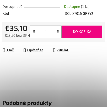
Dostupnosť
Dostupné
(1 ks)
Kód:
DCL-X7015 GREY2
€35,10
DO KOŠÍKA
€28,50 bez DPH
Jednotková cena:
Tlač
Opýtať sa
Zdieľať
Podobné produkty