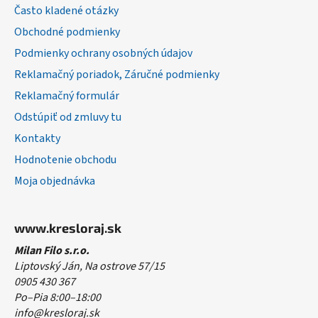
t
Často kladené otázky
i
Obchodné podmienky
e
Podmienky ochrany osobných údajov
Reklamačný poriadok, Záručné podmienky
Reklamačný formulár
Odstúpiť od zmluvy tu
Kontakty
Hodnotenie obchodu
Moja objednávka
www.kresloraj.sk
Milan Filo s.r.o.
Liptovský Ján, Na ostrove 57/15
0905 430 367
Po–Pia 8:00–18:00
info@kresloraj.sk