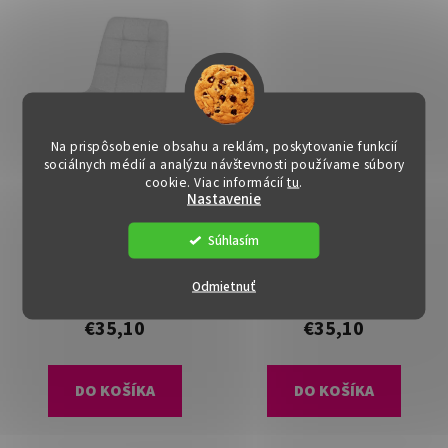
Na prispôsobenie obsahu a reklám, poskytovanie funkcií
sociálnych médií a analýzu návštevnosti používame súbory
cookie. Viac informácií
tu
.
Nastavenie
Jedálenská stolička -
Jedálenská stolička -
Súhlasím
GISELA, Biela látka
GISELA, Žltá zamatová
látka
Dostupné
(2 ks)
Dostupné
(>15 ks)
Odmietnuť
€35,10
€35,10
DO KOŠÍKA
DO KOŠÍKA