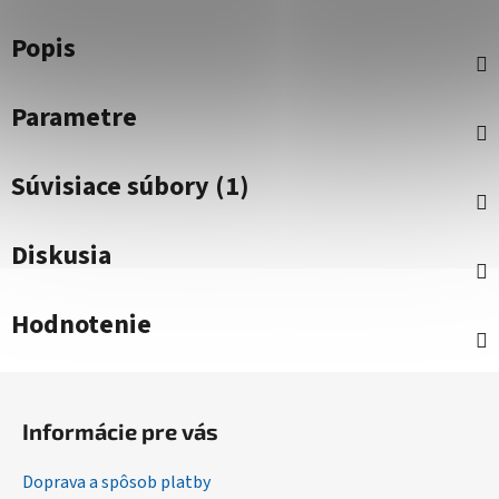
Popis
Parametre
Súvisiace súbory (1)
Diskusia
Hodnotenie
Z
á
Informácie pre vás
p
ä
Doprava a spôsob platby