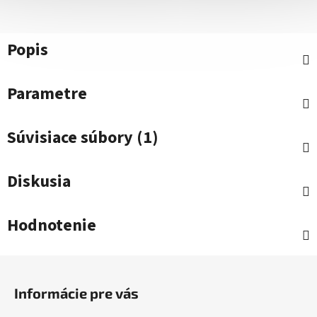
Popis
Parametre
Súvisiace súbory (1)
Diskusia
Hodnotenie
Z
á
Informácie pre vás
p