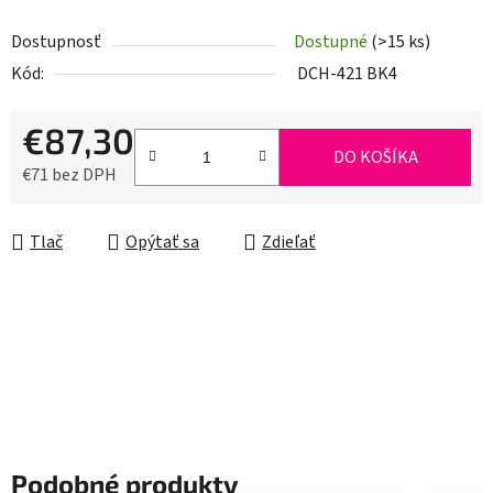
Dostupnosť
Dostupné
(>15 ks)
Kód:
DCH-421 BK4
€87,30
DO KOŠÍKA
€71 bez DPH
Jednotková cena:
Tlač
Opýtať sa
Zdieľať
Podobné produkty