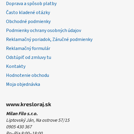
ä
Doprava a spôsob platby
t
Často kladené otázky
i
Obchodné podmienky
e
Podmienky ochrany osobných údajov
Reklamačný poriadok, Záručné podmienky
Reklamačný formulár
Odstúpiť od zmluvy tu
Kontakty
Hodnotenie obchodu
Moja objednávka
www.kresloraj.sk
Milan Filo s.r.o.
Liptovský Ján, Na ostrove 57/15
0905 430 367
Po–Pia 8:00–18:00