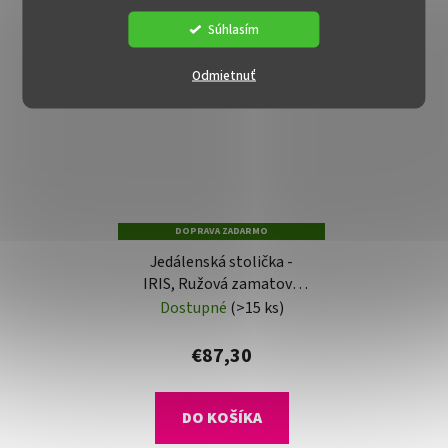
Súhlasím
Odmietnuť
DOPRAVA ZADARMO
Jedálenská stolička -
IRIS, Ružová zamatová
látka
Dostupné
(>15 ks)
€87,30
DO KOŠÍKA