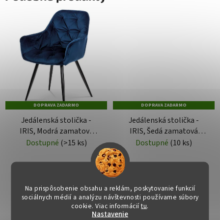
DOPRAVA ZADARMO
DOPRAVA ZADARMO
Jedálenská stolička -
Jedálenská stolička -
IRIS, Modrá zamatová
IRIS, Šedá zamatová
látka
látka
Dostupné
(>15 ks)
Dostupné
(10 ks)
€87,30
€87,30
Na prispôsobenie obsahu a reklám, poskytovanie funkcií
DO KOŠÍKA
DO KOŠÍKA
sociálnych médií a analýzu návštevnosti používame súbory
cookie. Viac informácií
tu
.
Nastavenie