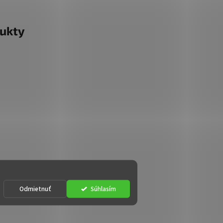
ukty
Odmietnuť
Súhlasím