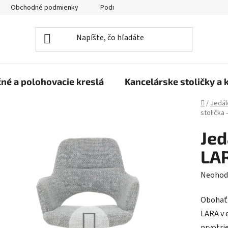
Obchodné podmienky
Podmienky ochrany osobných údajov
né a polohovacie kreslá
Kancelárske stoličky a 
Domov
/
Jedál
stolička 
Jed
LAR
Prieme
Neohod
hodnot
Obohaťt
produk
LARA v e
je
prvotri