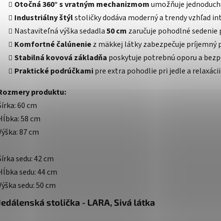
Otočná 360° s vratným mechanizmom
umožňuje jednoduché 
Industriálny štýl
stoličky dodáva moderný a trendy vzhľad int
Nastaviteľná výška sedadla
50 cm
zaručuje pohodlné sedenie p
Komfortné čalúnenie
z mäkkej látky zabezpečuje príjemný p
Stabilná kovová základňa
poskytuje potrebnú oporu a bezpe
Praktické podrúčkami
pre extra pohodlie pri jedle a relaxácii
Rozmery produktu:
Šírka: 60 cm
Hĺbka: 58 cm
Výška: 87 cm
Šírka sedu: 42 cm
Hĺbka sedu: 44 cm
Výška sedu: 50 cm
Jedálenská stolička - LARA, Sivá látka