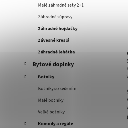
Malé záhradné sety 2+1
Záhradné súpravy
Záhradné hojdačky
Závesné kreslá
Záhradné lehátka
Bytové doplnky
Botníky
Botníky so sedením
Malé botníky
Veľké botníky
Komody a regále