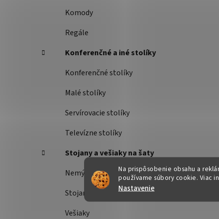
Komody
Regále
Konferenčné a iné stolíky
Konferenčné stolíky
Malé stolíky
Servírovacie stolíky
Televízne stolíky
Stojany a vešiaky na šaty
Na prispôsobenie obsahu a reklám
Nemý sluha
používame súbory cookie. Viac i
Nastavenie
Stojany na šaty
Vešiaky