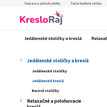
Prejsť
Doprava a spôsob platby
Často kladené otázky
na
obsah
Jedálenské stoličky a kreslá
Relaxač
B
K
Preskočiť
Jedálenské stoličky a kreslá
a
kategórie
o
t
č
Jedálenské stoličky
e
n
g
Jedálenské kreslá
ý
ó
p
r
Barové stoličky
i
a
e
Relaxačné a polohovacie
n
kreslá