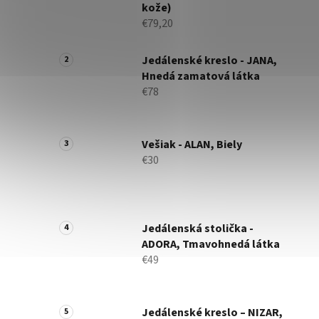
kože)
€79,20
Jedálenské kreslo - JANA,
Hnedá zamatová látka
€78
Vešiak - ALAN, Biely
€30
Jedálenská stolička -
ADORA, Tmavohnedá látka
€49
Jedálenské kreslo – NIZAR,