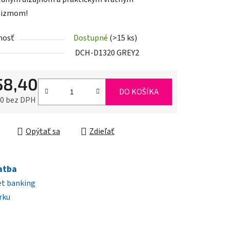
izmom!
nosť
Dostupné
(>15 ks)
iek.
DCH-D1320 GREY2
58,40
DO KOŠÍKA
80 bez DPH
ková cena:
Opýtať sa
Zdieľať
atba
et banking
rku