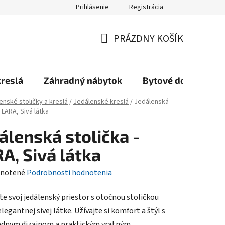
Prihlásenie
Registrácia
Reklamačný poriadok, Záručné podmienky
Reklamačný formulár
PRÁZDNY KOŠÍK
NÁKUPNÝ
KOŠÍK
kreslá
Záhradný nábytok
Bytové doplnky
enské stoličky a kreslá
/
Jedálenské kreslá
/
Jedálenská
- LARA, Sivá látka
álenská stolička -
A, Sivá látka
rné
notené
Podrobnosti hodnotenia
enie
e svoj jedálenský priestor s otočnou stoličkou
tu
legantnej sivej látke. Užívajte si komfort a štýl s
ednym dizajnom a praktickým vratným