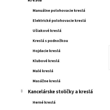
e
l
Manuálne polohovacie kreslá
Elektrické polohovacie kreslá
Ušiakové kreslá
Kreslá s podnožkou
Hojdacie kreslá
Klubové kreslá
Malé kreslá
Masážne kreslá
Kancelárske stoličky a kreslá
Herné kreslá