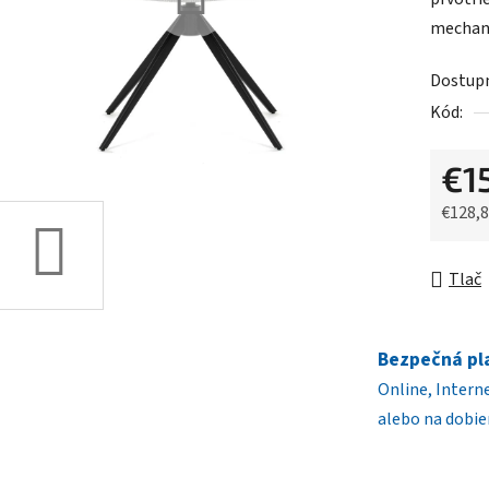
0,0
mechan
z
5
Dostup
hviezdič
Kód:
€1
€128,
Jednot
Tlač
Bezpečná pl
Online, Intern
alebo na dobie