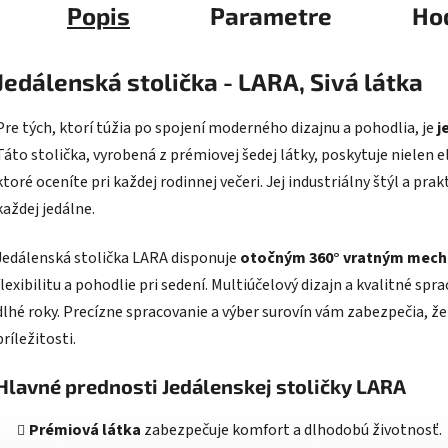
Popis
Parametre
Ho
Jedálenská stolička - LARA, Sivá látka
Pre tých, ktorí túžia po spojení moderného dizajnu a pohodlia, je
j
Táto stolička, vyrobená z prémiovej šedej látky, poskytuje nielen 
ktoré oceníte pri každej rodinnej večeri. Jej industriálny štýl a pr
každej jedálne.
Jedálenská stolička LARA disponuje
otočným 360° vratným mec
flexibilitu a pohodlie pri sedení. Multiúčelový dizajn a kvalitné spr
dlhé roky. Precízne spracovanie a výber surovín vám zabezpečia, že 
príležitosti.
Hlavné prednosti Jedálenskej stoličky LARA
Prémiová látka
zabezpečuje komfort a dlhodobú životnosť.