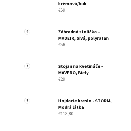
krémová/buk
€59
Záhradná stolička –
MADEIR, Sivá, polyratan
€56
Stojan na kvetináče -
MAVERO, Biely
€29
Hojdacie kreslo - STORM,
Modrá látka
€118,80