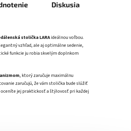
dnotenie
Diskusia
edálenská stolička LARA
ideálnou voľbou.
elegantný vzhľad, ale aj optimálne sedenie,
aktické funkcie ju robia skvelým doplnkom
hanizmom
, ktorý zaručuje maximálnu
acovanie zaručujú, že vám stolička bude slúžiť
oceníte jej praktickosť a štýlovosť pri každej