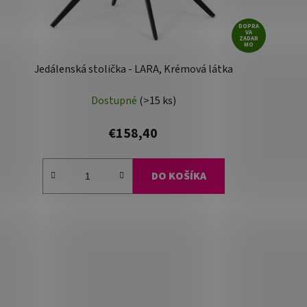
DOPRA
VA
ZADAR
MO
Jedálenská stolička - LARA, Krémová látka
Dostupné
(>15 ks)
€158,40
DO KOŠÍKA