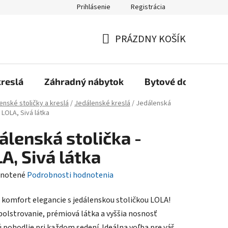
Prihlásenie
Registrácia
Reklamačný poriadok, Záručné podmienky
Reklamačný formulár
PRÁZDNY KOŠÍK
NÁKUPNÝ
KOŠÍK
kreslá
Záhradný nábytok
Bytové doplnky
enské stoličky a kreslá
/
Jedálenské kreslá
/
Jedálenská
- LOLA, Sivá látka
álenská stolička -
A, Sivá látka
rné
notené
Podrobnosti hodnotenia
enie
 komfort elegancie s jedálenskou stoličkou LOLA!
tu
polstrovanie, prémiová látka a vyššia nosnosť
ú pohodlie pri každom sedení. Ideálna voľba pre váš