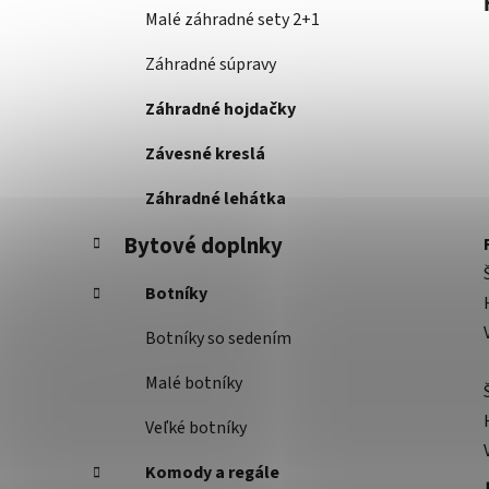
Malé záhradné sety 2+1
Záhradné súpravy
Záhradné hojdačky
Závesné kreslá
Záhradné lehátka
Bytové doplnky
Botníky
Botníky so sedením
Malé botníky
Veľké botníky
Komody a regále