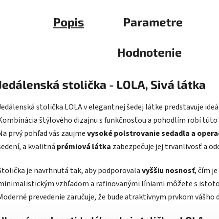
Popis
Parametre
Hodnotenie
Jedálenská stolička - LOLA, Sivá látka
Jedálenská stolička LOLA v elegantnej šedej látke predstavuje ide
Kombinácia štýlového dizajnu s funkčnosťou a pohodlím robí túto s
Na prvý pohľad vás zaujme
vysoké polstrovanie sedadla a opera
sedení, a kvalitná
prémiová látka
zabezpečuje jej trvanlivosť a od
Stolička je navrhnutá tak, aby podporovala
vyššiu nosnosť
, čím j
minimalistickým vzhľadom a rafinovanými líniami môžete s istotou
Moderné prevedenie zaručuje, že bude atraktívnym prvkom vášho