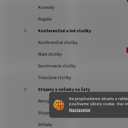
Komody
Regále
Konferenčné a iné stolíky
Konferenčné stolíky
Malé stolíky
Servírovacie stolíky
Televízne stolíky
Stojany a vešiaky na šaty
Na prispôsobenie obsahu a reklám
Nemý sluha
používame súbory cookie. Viac i
Nastavenie
Stojany na šaty
Vešiaky