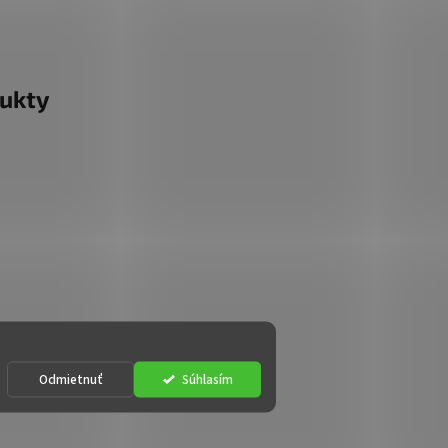
ukty
Odmietnuť
Súhlasím