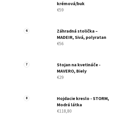
krémová/buk
€59
Záhradná stolička –
MADEIR, Sivá, polyratan
€56
Stojan na kvetináče -
MAVERO, Biely
€29
Hojdacie kreslo - STORM,
Modrá látka
€118,80