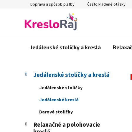
Prejsť
Doprava a spôsob platby
Často kladené otázky
na
obsah
Jedálenské stoličky a kreslá
Relaxač
B
K
Preskočiť
Jedálenské stoličky a kreslá
a
kategórie
o
t
č
Jedálenské stoličky
e
n
g
Jedálenské kreslá
ý
ó
p
r
Barové stoličky
i
a
e
Relaxačné a polohovacie
n
kreslá