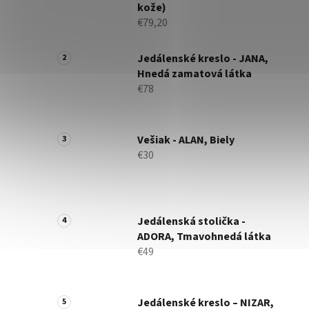
kože)
€79,20
Jedálenské kreslo - JANA,
Hnedá zamatová látka
€78
Vešiak - ALAN, Biely
€30
Jedálenská stolička -
ADORA, Tmavohnedá látka
€49
Jedálenské kreslo – NIZAR,