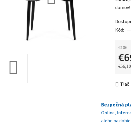
0,0
domov!
z
5
Dostup
hviezdič
Kód:
€106
€6
€56,1
Jednot
Tlač
Bezpečná pl
Online, Intern
alebo na dobie