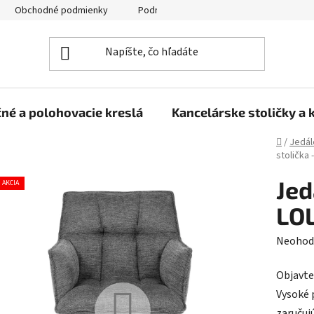
Obchodné podmienky
Podmienky ochrany osobných údajov
né a polohovacie kreslá
Kancelárske stoličky a 
Domov
/
Jedál
stolička 
Jed
AKCIA
LOL
Prieme
Neohod
hodnot
Objavte
produk
Vysoké 
je
zaručuj