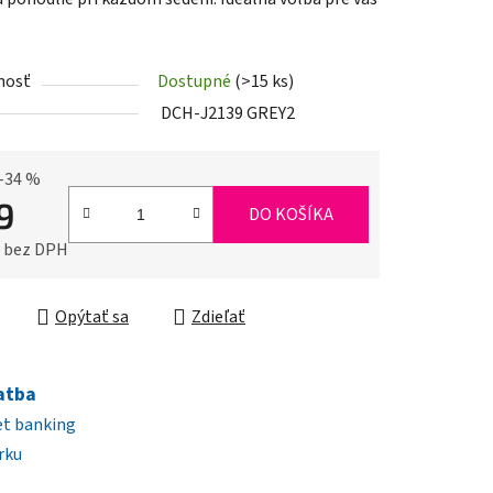
nosť
Dostupné
(>15 ks)
iek.
DCH-J2139 GREY2
–34 %
9
DO KOŠÍKA
0 bez DPH
ková cena:
Opýtať sa
Zdieľať
atba
et banking
rku