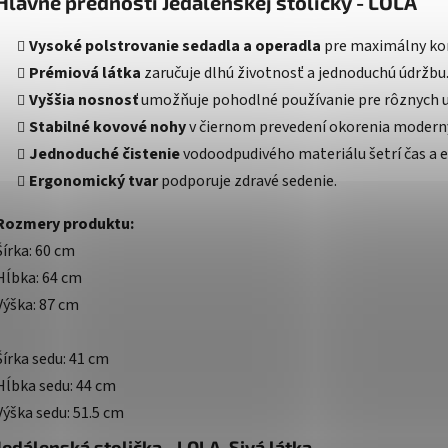
Hlavné prednosti Jedálenskej stoličky - LOLA
Vysoké polstrovanie sedadla a operadla
pre maximálny kom
Prémiová látka
zaručuje dlhú životnosť a jednoduchú údržbu
Vyššia nosnosť
umožňuje pohodlné používanie pre rôznych u
Stabilné kovové nohy
v čiernom prevedení okorenia moderný
Jednoduché čistenie
vodoodpudivého materiálu šetrí čas a e
Ergonomický tvar
podporuje zdravé sedenie.
Rozmery produktu:
Šírka: 60 cm
Hĺbka: 64 cm
Výška: 87 cm
Šírka sedu: 41 cm
Hĺbka sedu: 44 cm
Výška sedu: 51.5 cm
Jedálenská stolička - LOLA, Sivá látka