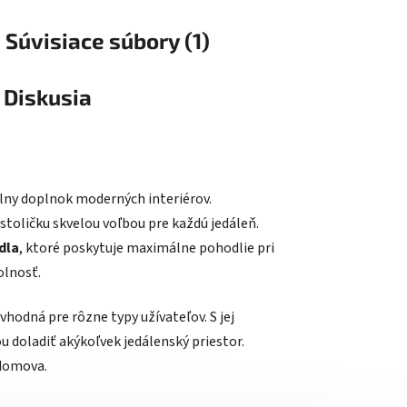
Súvisiace súbory (1)
Diskusia
álny doplnok moderných interiérov.
toličku skvelou voľbou pre každú jedáleň.
dla
, ktoré poskytuje maximálne pohodlie pri
olnosť.
e vhodná pre rôzne typy užívateľov. S jej
 doladiť akýkoľvek jedálenský priestor.
 domova.