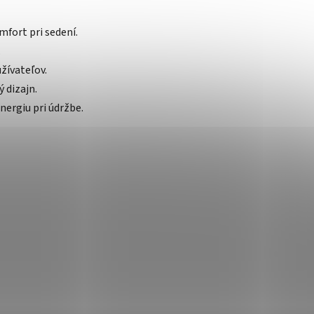
fort pri sedení.
.
žívateľov.
 dizajn.
nergiu pri údržbe.