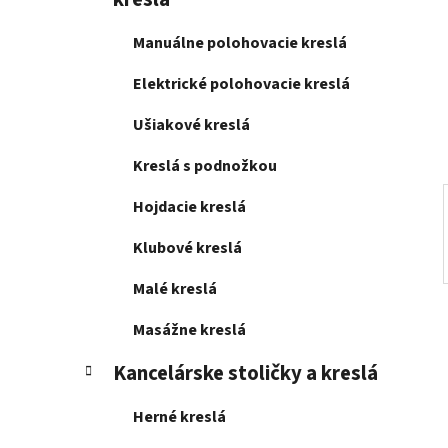
e
l
Manuálne polohovacie kreslá
Elektrické polohovacie kreslá
Ušiakové kreslá
Kreslá s podnožkou
Hojdacie kreslá
Klubové kreslá
Malé kreslá
Masážne kreslá
Kancelárske stoličky a kreslá
Herné kreslá