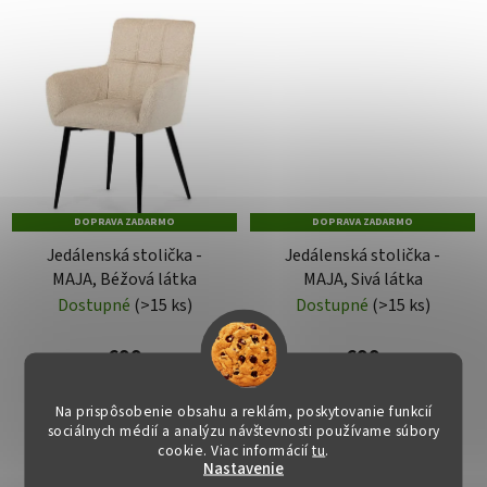
DOPRAVA ZADARMO
DOPRAVA ZADARMO
Jedálenská stolička -
Jedálenská stolička -
MAJA, Béžová látka
MAJA, Sivá látka
Dostupné
(>15 ks)
Dostupné
(>15 ks)
€99
€99
Na prispôsobenie obsahu a reklám, poskytovanie funkcií
DO KOŠÍKA
DO KOŠÍKA
sociálnych médií a analýzu návštevnosti používame súbory
cookie. Viac informácií
tu
.
Nastavenie