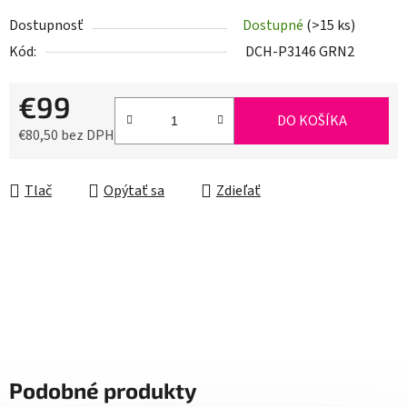
Dostupnosť
Dostupné
(>15 ks)
Kód:
DCH-P3146 GRN2
€99
DO KOŠÍKA
€80,50 bez DPH
Jednotková cena:
Tlač
Opýtať sa
Zdieľať
Podobné produkty