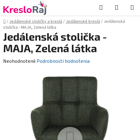
Prejsť
Hľadať
NÁKUP
na
KOŠÍK
obsah
Domov
/
Jedálenské stoličky a kreslá
/
Jedálenské kreslá
/
Jedálenská
stolička - MAJA, Zelená látka
Jedálenská stolička -
MAJA, Zelená látka
Priemerné
Neohodnotené
Podrobnosti hodnotenia
hodnotenie
produktu
je
0,0
z
5
hviezdičiek.