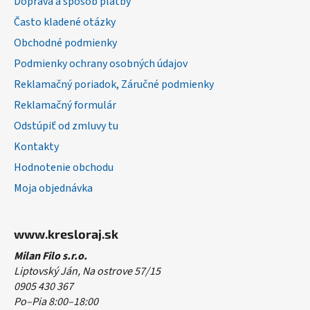
Doprava a spôsob platby
t
Často kladené otázky
i
Obchodné podmienky
e
Podmienky ochrany osobných údajov
Reklamačný poriadok, Záručné podmienky
Reklamačný formulár
Odstúpiť od zmluvy tu
Kontakty
Hodnotenie obchodu
Moja objednávka
www.kresloraj.sk
Milan Filo s.r.o.
Liptovský Ján, Na ostrove 57/15
0905 430 367
Po–Pia 8:00–18:00