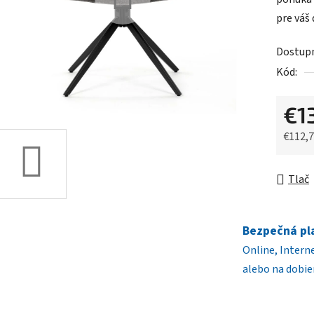
0,0
pre váš
z
5
Dostup
hviezdič
Kód:
€1
€112,
Jednot
Tlač
Bezpečná pl
Online, Intern
alebo na dobie