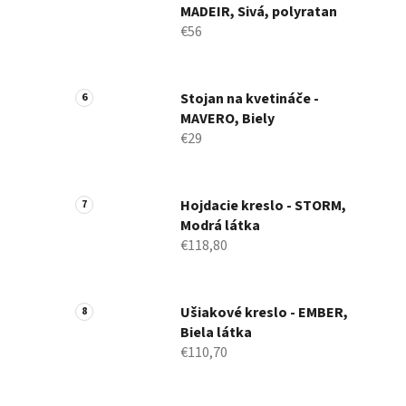
MADEIR, Sivá, polyratan
€56
Stojan na kvetináče -
MAVERO, Biely
€29
Hojdacie kreslo - STORM,
Modrá látka
€118,80
Ušiakové kreslo - EMBER,
Biela látka
€110,70