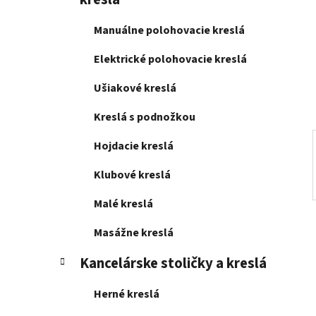
e
l
Manuálne polohovacie kreslá
Elektrické polohovacie kreslá
Ušiakové kreslá
Kreslá s podnožkou
Hojdacie kreslá
Klubové kreslá
Malé kreslá
Masážne kreslá
Kancelárske stoličky a kreslá
Herné kreslá