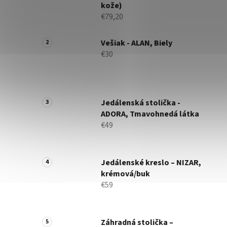
kože)
€79,20
Vešiak - ALAN, Biely
€30
Jedálenská stolička -
ADORA, Tmavohnedá látka
€49
Jedálenské kreslo – NIZAR,
krémová/buk
€59
Záhradná stolička –