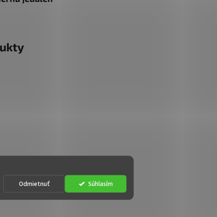
ukty
Odmietnuť
Súhlasím