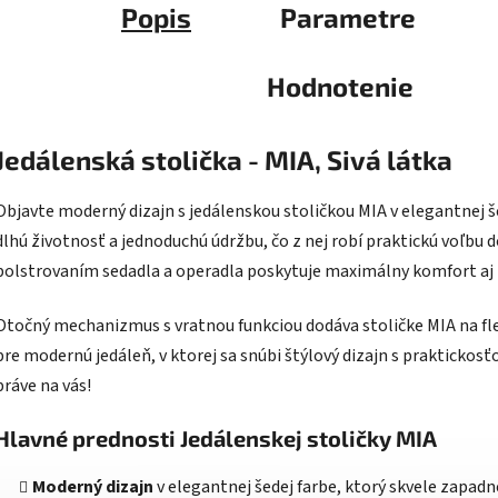
Popis
Parametre
Hodnotenie
Jedálenská stolička - MIA, Sivá látka
Objavte moderný dizajn s jedálenskou stoličkou MIA v elegantnej še
dlhú životnosť a jednoduchú údržbu, čo z nej robí praktickú voľbu
polstrovaním sedadla a operadla poskytuje maximálny komfort aj
Otočný mechanizmus s vratnou funkciou dodáva stoličke MIA na fle
pre modernú jedáleň, v ktorej sa snúbi štýlový dizajn s praktickosť
práve na vás!
Hlavné prednosti Jedálenskej stoličky MIA
Moderný dizajn
v elegantnej šedej farbe, ktorý skvele zapadn