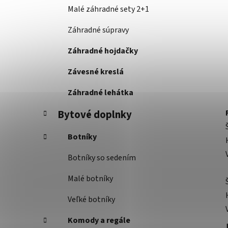
Malé záhradné sety 2+1
Záhradné súpravy
Záhradné hojdačky
Závesné kreslá
Záhradné lehátka
Bytové doplnky
Botníky
Botníky so sedením
Malé botníky
Veľké botníky
Komody a regále