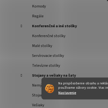
Komody
Regále
Konferenčné a iné stolíky
Konferenčné stolíky
Malé stolíky
Servírovacie stolíky
Televízne stolíky
Stojany a vešiaky na šaty
Na prispôsobenie obsahu a reklám
Nemý sluha
používame súbory cookie. Viac i
Nastavenie
Stojany na šaty
Vešiaky