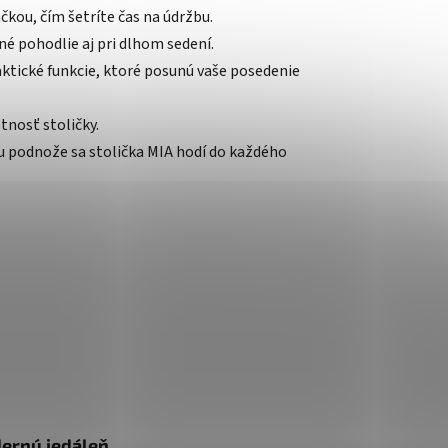
ačkou, čím šetríte čas na údržbu.
é pohodlie aj pri dlhom sedení.
ktické funkcie, ktoré posunú vaše posedenie
tnosť stoličky.
 podnože sa stolička MIA hodí do každého
dernú jedáleň