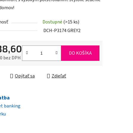
 domov!
nosť
Dostupné
(>15 ks)
iek.
DCH-P3174 GREY2
38,60
DO KOŠÍKA
70 bez DPH
ková cena:
Opýtať sa
Zdieľať
atba
et banking
rku