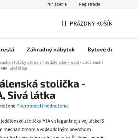
Prihlásenie
Registrácia
Reklamačný poriadok, Záručné podmienky
Reklamačný formulár
PRÁZDNY KOŠÍK
NÁKUPNÝ
KOŠÍK
kreslá
Záhradný nábytok
Bytové doplnky
enské stoličky a kreslá
/
Jedálenské kreslá
/
Jedálenská
- MIA, Sivá látka
álenská stolička -
, Sivá látka
rné
notené
Podrobnosti hodnotenia
enie
jedálenskú stoličku MIA v elegantnej sivej látke! S
tu
m mechanizmom a vodeodolným povrchom
komfort s vysokým polstrovaním. Štýlové sedenie