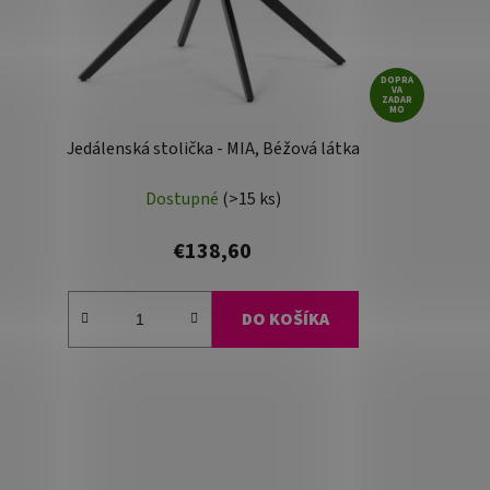
DOPRA
VA
ZADAR
MO
Jedálenská stolička - MIA, Béžová látka
Dostupné
(>15 ks)
€138,60
DO KOŠÍKA