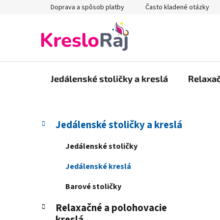
Prejsť
Doprava a spôsob platby
Často kladené otázky
na
obsah
Jedálenské stoličky a kreslá
Relaxač
B
K
Preskočiť
Jedálenské stoličky a kreslá
a
kategórie
o
t
č
Jedálenské stoličky
e
n
g
Jedálenské kreslá
ý
ó
p
r
Barové stoličky
i
a
e
Relaxačné a polohovacie
n
kreslá