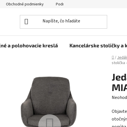
Obchodné podmienky
Podmienky ochrany osobných údajov
né a polohovacie kreslá
Kancelárske stoličky a 
Domov
/
Jedál
stolička 
Jed
MIA
Prieme
Neohod
hodnot
Objavte 
produk
otočný
je
ponúka 