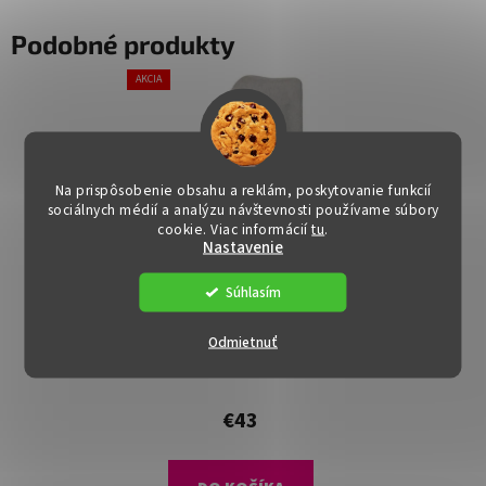
Podobné produkty
AKCIA
Na prispôsobenie obsahu a reklám, poskytovanie funkcií
sociálnych médií a analýzu návštevnosti používame súbory
cookie. Viac informácií
tu
.
Nastavenie
Súhlasím
Jedálenská stolička -
NINA, Béžová látka
Odmietnuť
Dostupné
(>15 ks)
€43