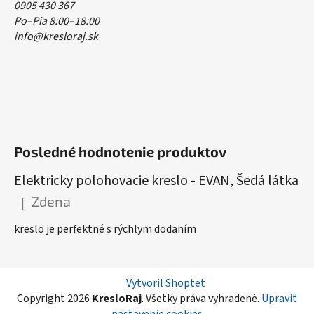
0905 430 367
Po–Pia 8:00–18:00
info@kresloraj.sk
Posledné hodnotenie produktov
Elektricky polohovacie kreslo - EVAN, Šedá látka
Zdena
|
Hodnotenie produktu je 5 z 5 hviezdičiek.
kreslo je perfektné s rýchlym dodaním
Vytvoril Shoptet
Copyright 2026
KresloRaj
. Všetky práva vyhradené.
Upraviť