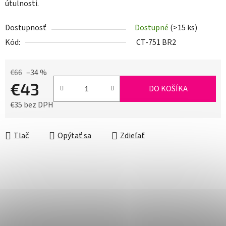
útulnosti.
Dostupnosť
Dostupné
(>15 ks)
Kód:
CT-751 BR2
€66
–34 %
€43
DO KOŠÍKA
€35 bez DPH
Jednotková cena:
Tlač
Opýtať sa
Zdieľať