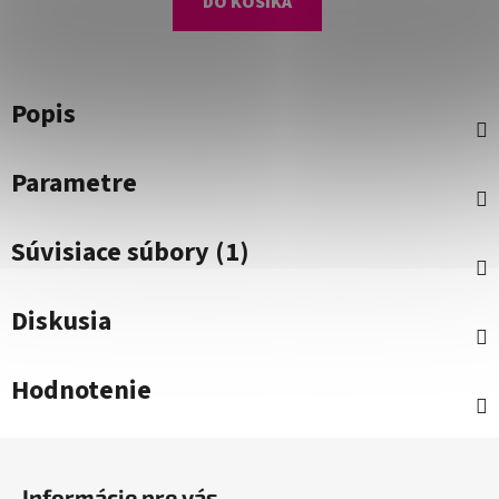
DO KOŠÍKA
Popis
Parametre
Súvisiace súbory (1)
Diskusia
Hodnotenie
Z
á
Informácie pre vás