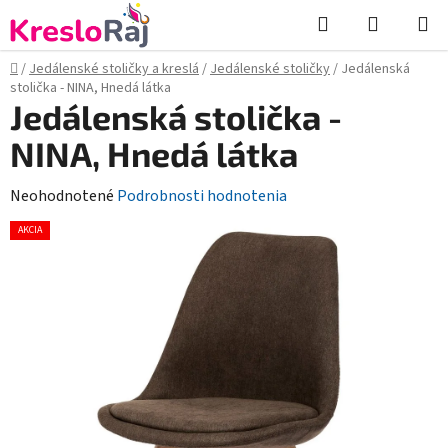
Prejsť
Hľadať
NÁKUP
na
KOŠÍK
obsah
Domov
/
Jedálenské stoličky a kreslá
/
Jedálenské stoličky
/
Jedálenská
stolička - NINA, Hnedá látka
Jedálenská stolička -
NINA, Hnedá látka
Priemerné
Neohodnotené
Podrobnosti hodnotenia
hodnotenie
AKCIA
produktu
je
0,0
z
5
hviezdičiek.