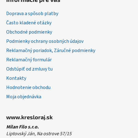
p
ä
Doprava a spôsob platby
t
Často kladené otázky
i
Obchodné podmienky
e
Podmienky ochrany osobných údajov
Reklamačný poriadok, Záručné podmienky
Reklamačný formulár
Odstúpiť od zmluvy tu
Kontakty
Hodnotenie obchodu
Moja objednávka
www.kresloraj.sk
Milan Filo s.r.o.
Liptovský Ján, Na ostrove 57/15