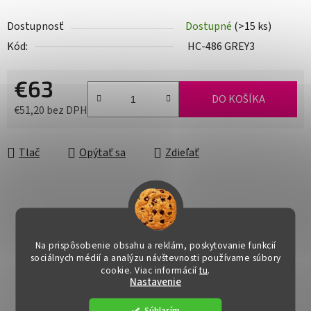
Dostupnosť
Dostupné
(>15 ks)
Kód:
HC-486 GREY3
€63
DO KOŠÍKA
€51,20 bez DPH
Jednotková cena:
Tlač
Opýtať sa
Zdieľať
Na prispôsobenie obsahu a reklám, poskytovanie funkcií
sociálnych médií a analýzu návštevnosti používame súbory
cookie. Viac informácií
tu
.
Nastavenie
Súhlasím