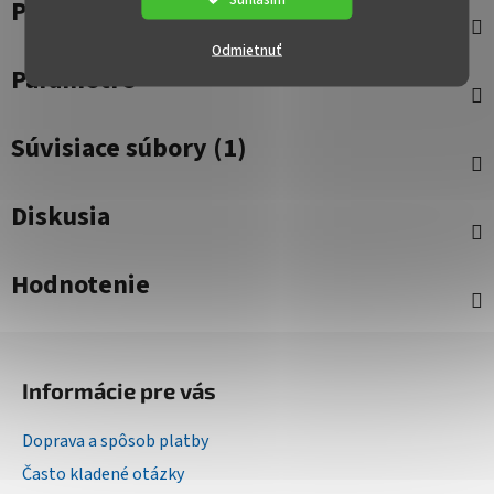
Popis
Odmietnuť
Parametre
Súvisiace súbory (1)
Diskusia
Hodnotenie
Z
á
Informácie pre vás
p
ä
Doprava a spôsob platby
t
Často kladené otázky
i