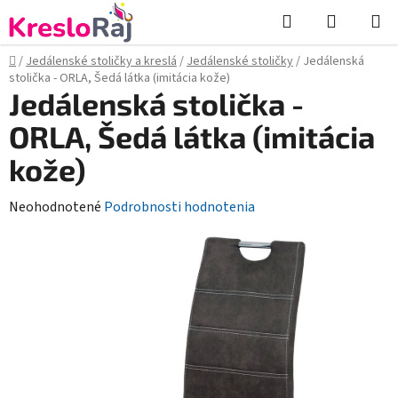
Prejsť
Hľadať
NÁKUP
na
KOŠÍK
obsah
Domov
/
Jedálenské stoličky a kreslá
/
Jedálenské stoličky
/
Jedálenská
stolička - ORLA, Šedá látka (imitácia kože)
Jedálenská stolička -
ORLA, Šedá látka (imitácia
kože)
Priemerné
Neohodnotené
Podrobnosti hodnotenia
hodnotenie
produktu
je
0,0
z
5
hviezdičiek.