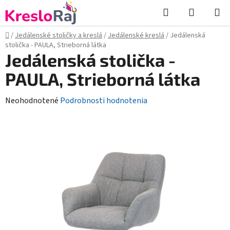
Prejsť
Hľadať
NÁKUP
na
KOŠÍK
obsah
Domov
/
Jedálenské stoličky a kreslá
/
Jedálenské kreslá
/
Jedálenská
stolička - PAULA, Strieborná látka
Jedálenská stolička -
PAULA, Strieborná látka
Priemerné
Neohodnotené
Podrobnosti hodnotenia
hodnotenie
produktu
je
0,0
z
5
hviezdičiek.