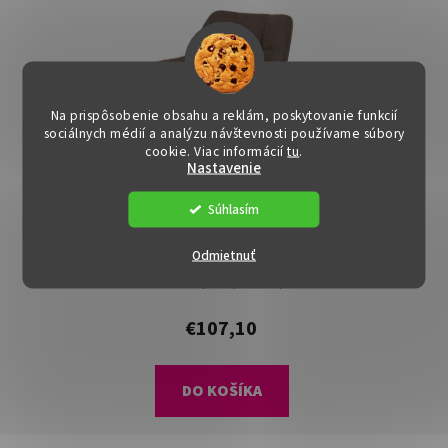
Na prispôsobenie obsahu a reklám, poskytovanie funkcií
sociálnych médií a analýzu návštevnosti používame súbory
cookie. Viac informácií
tu
.
Nastavenie
DOPRAVA ZADARMO
Súhlasím
Jedálenská stolička -
Odmietnuť
PAULA, Hnedá látka
Dostupné
(>15 ks)
€107,10
DO KOŠÍKA