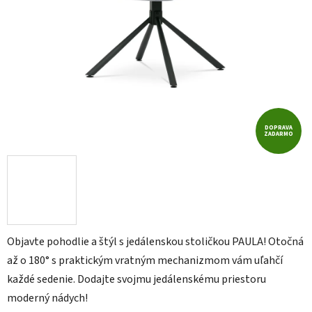
DOPRAVA
ZADARMO
Objavte pohodlie a štýl s jedálenskou stoličkou PAULA! Otočná
až o 180° s praktickým vratným mechanizmom vám uľahčí
každé sedenie. Dodajte svojmu jedálenskému priestoru
moderný nádych!