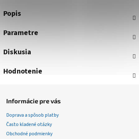
Popis
Parametre
Diskusia
Hodnotenie
Z
á
Informácie pre vás
p
ä
Doprava a spôsob platby
t
Často kladené otázky
i
Obchodné podmienky
e