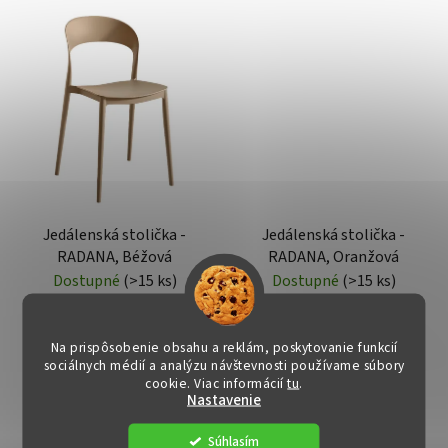
Jedálenská stolička -
Jedálenská stolička -
RADANA, Béžová
RADANA, Oranžová
Dostupné
(>15 ks)
Dostupné
(>15 ks)
€20
€20
Na prispôsobenie obsahu a reklám, poskytovanie funkcií
sociálnych médií a analýzu návštevnosti používame súbory
cookie. Viac informácií
tu
.
DO KOŠÍKA
DO KOŠÍKA
Nastavenie
Súhlasím