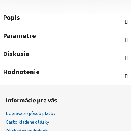
Popis
Parametre
Diskusia
Hodnotenie
Z
á
Informácie pre vás
p
ä
Doprava a spôsob platby
t
Často kladené otázky
i