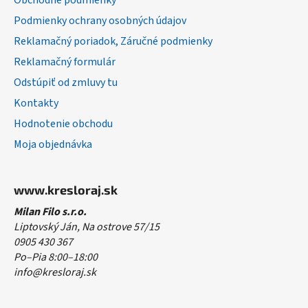
Obchodné podmienky
e
Podmienky ochrany osobných údajov
Reklamačný poriadok, Záručné podmienky
Reklamačný formulár
Odstúpiť od zmluvy tu
Kontakty
Hodnotenie obchodu
Moja objednávka
www.kresloraj.sk
Milan Filo s.r.o.
Liptovský Ján, Na ostrove 57/15
0905 430 367
Po–Pia 8:00–18:00
info@kresloraj.sk