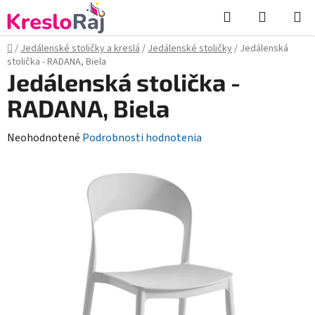
Prejsť
Hľadať
NÁKUP
na
KOŠÍK
obsah
Domov
/
Jedálenské stoličky a kreslá
/
Jedálenské stoličky
/
Jedálenská
stolička - RADANA, Biela
Jedálenská stolička -
RADANA, Biela
Priemerné
Neohodnotené
Podrobnosti hodnotenia
hodnotenie
produktu
je
0,0
z
5
hviezdičiek.