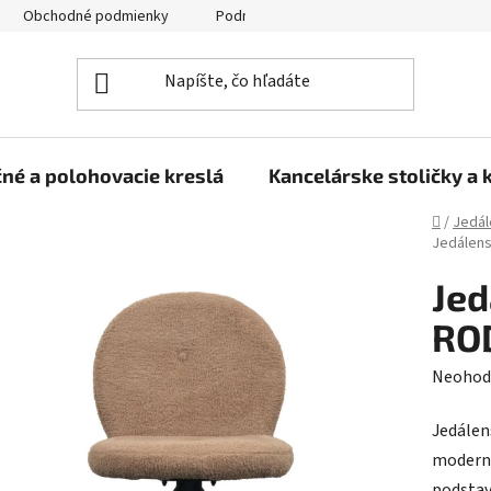
Obchodné podmienky
Podmienky ochrany osobných údajov
né a polohovacie kreslá
Kancelárske stoličky a 
Domov
/
Jedál
Jedálens
Jed
ROD
Prieme
Neohod
hodnot
Jedálen
produk
moderný
je
podstav