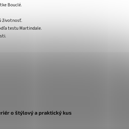
tke Bouclé.
ú životnosť.
odľa testu Martindale.
sti.
riér o štýlový a praktický kus