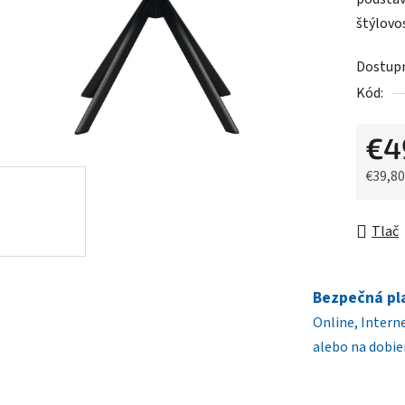
0,0
štýlovos
z
5
Dostup
hviezdič
Kód:
€4
€39,8
Jednot
Tlač
Bezpečná pl
Online, Intern
alebo na dobie