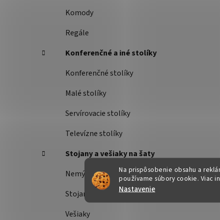
Komody
Regále
Konferenčné a iné stolíky
Konferenčné stolíky
Malé stolíky
Servírovacie stolíky
Televízne stolíky
Stojany a vešiaky na šaty
Na prispôsobenie obsahu a reklám
Nemý sluha
používame súbory cookie. Viac i
Nastavenie
Stojany na šaty
Vešiaky