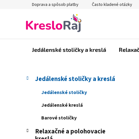
Prejsť
Doprava a spôsob platby
Často kladené otázky
na
obsah
Jedálenské stoličky a kreslá
Relaxač
B
K
Preskočiť
Jedálenské stoličky a kreslá
a
kategórie
o
t
č
Jedálenské stoličky
e
n
g
Jedálenské kreslá
ý
ó
p
r
Barové stoličky
i
a
e
Relaxačné a polohovacie
n
kreslá