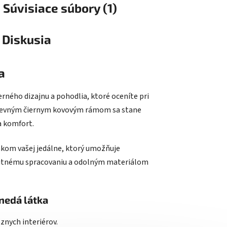
Súvisiace súbory (1)
Diskusia
a
ného dizajnu a pohodlia, ktoré oceníte pri
a pevným čiernym kovovým rámom sa stane
a komfort.
kom vašej jedálne, ktorý umožňuje
litnému spracovaniu a odolným materiálom
nedá látka
nych interiérov.