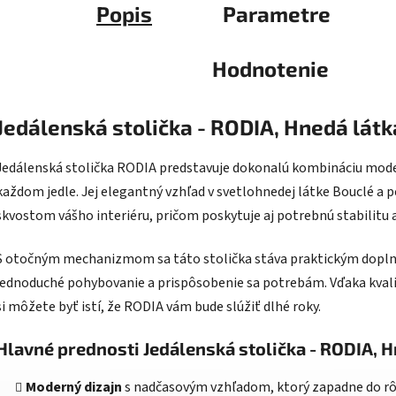
Popis
Parametre
Hodnotenie
Jedálenská stolička - RODIA, Hnedá látk
Jedálenská stolička RODIA predstavuje dokonalú kombináciu moder
každom jedle. Jej elegantný vzhľad v svetlohnedej látke Bouclé 
skvostom vášho interiéru, pričom poskytuje aj potrebnú stabilitu 
S otočným mechanizmom sa táto stolička stáva praktickým dopln
jednoduché pohybovanie a prispôsobenie sa potrebám. Vďaka kva
si môžete byť istí, že RODIA vám bude slúžiť dlhé roky.
Hlavné prednosti Jedálenská stolička - RODIA, H
Moderný dizajn
s nadčasovým vzhľadom, ktorý zapadne do rôz