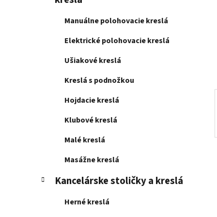
e
l
Manuálne polohovacie kreslá
Elektrické polohovacie kreslá
Ušiakové kreslá
Kreslá s podnožkou
Hojdacie kreslá
Klubové kreslá
Malé kreslá
Masážne kreslá
Kancelárske stoličky a kreslá
Herné kreslá