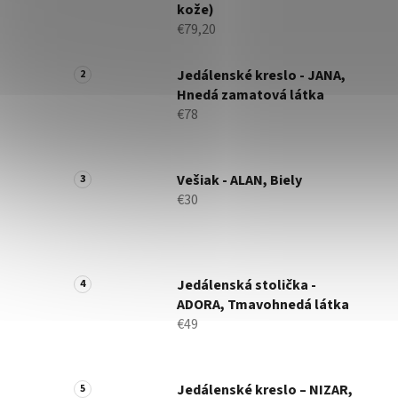
kože)
€79,20
Jedálenské kreslo - JANA,
Hnedá zamatová látka
€78
Vešiak - ALAN, Biely
€30
Jedálenská stolička -
ADORA, Tmavohnedá látka
€49
Jedálenské kreslo – NIZAR,