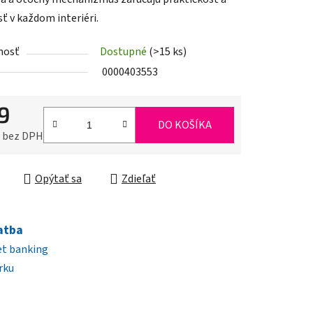
ť v každom interiéri.
nosť
Dostupné
(>15 ks)
iek.
0000403553
9
DO KOŠÍKA
0 bez DPH
ková cena:
Opýtať sa
Zdieľať
atba
et banking
rku