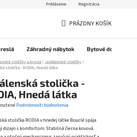
Prihlásenie
Registrácia
Reklamačný poriadok, Záručné podmienky
Reklamačný formulár
PRÁZDNY KOŠÍK
NÁKUPNÝ
KOŠÍK
kreslá
Záhradný nábytok
Bytové doplnky
enské stoličky a kreslá
/
Jedálenské stoličky
/
ká stolička - RODIA, Hnedá látka
álenská stolička -
IA, Hnedá látka
rné
notené
Podrobnosti hodnotenia
enie
ská stolička RODIA v hnedej látke Bouclé spája
tu
 dizajn s komfortom. Stabilná čierna kovová
a a otočný mechanizmus zaručujú praktickosť a