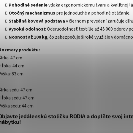
Pohodlné sedenie
vďaka ergonomickému tvaru a kvalitnej lá
Otočný mechanizmus
pre jednoduché a pohodlné otáčanie.
Stabilná kovová podstava
v čiernom prevedení zaručuje dlh
Vysoká odolnosť
: Oderuodolnosť textílie až 45 000 oderov p
Nosnosť až 100 kg
, čo zabezpečuje široké využitie v domácno
Rozmery produktu:
Šírka: 47 cm
Hĺbka: 44 cm
Výška: 83 cm
Šírka sedu: 47 cm
Hĺbka sedu: 47 cm
Výška sedu: 44 cm
Objavte jedálenskú stoličku RODIA a doplňte svoj inte
nábytku!