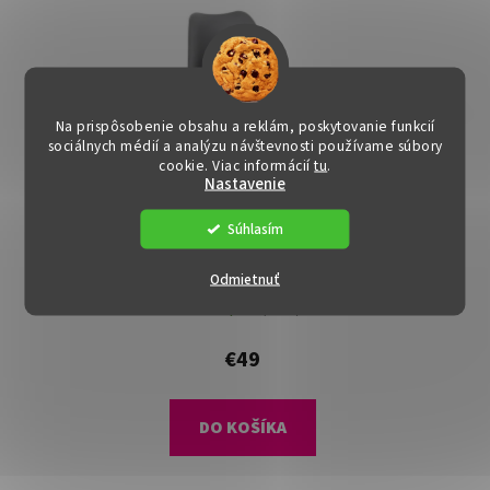
Na prispôsobenie obsahu a reklám, poskytovanie funkcií
sociálnych médií a analýzu návštevnosti používame súbory
cookie. Viac informácií
tu
.
Nastavenie
Súhlasím
Jedálenská stolička -
Odmietnuť
TAMORA, Čierna
Dostupné
(3 ks)
€49
DO KOŠÍKA