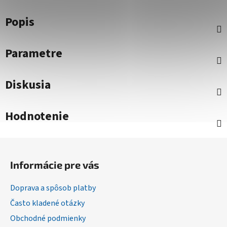
Popis
Parametre
Diskusia
Hodnotenie
Z
á
Informácie pre vás
p
ä
Doprava a spôsob platby
t
Často kladené otázky
i
Obchodné podmienky
e