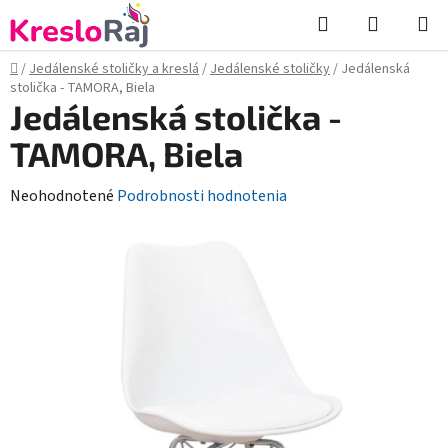
Prejsť
Hľadať
NÁKUP
na
KOŠÍK
obsah
Domov
/
Jedálenské stoličky a kreslá
/
Jedálenské stoličky
/
Jedálenská
stolička - TAMORA, Biela
Jedálenská stolička -
TAMORA, Biela
Priemerné
Neohodnotené
Podrobnosti hodnotenia
hodnotenie
produktu
je
0,0
z
5
hviezdičiek.