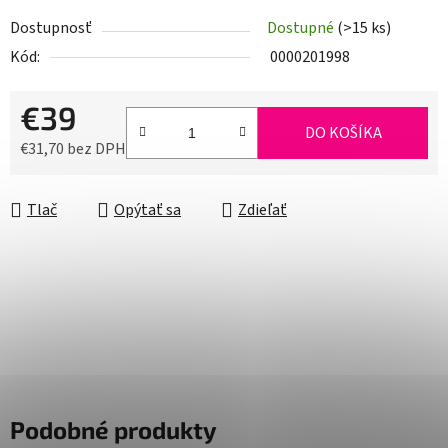
Dostupnosť
Dostupné
(>15 ks)
Kód:
0000201998
€39
DO KOŠÍKA
€31,70 bez DPH
Jednotková cena:
Tlač
Opýtať sa
Zdieľať
Podobné produkty