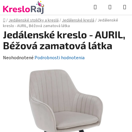
Prejsť
Hľadať
NÁKUP
na
KOŠÍK
obsah
Domov
/
Jedálenské stoličky a kreslá
/
Jedálenské kreslá
/
Jedálenské
kreslo - AURIL, Béžová zamatová látka
Jedálenské kreslo - AURIL,
Béžová zamatová látka
Priemerné
Neohodnotené
Podrobnosti hodnotenia
hodnotenie
produktu
je
0,0
z
5
hviezdičiek.