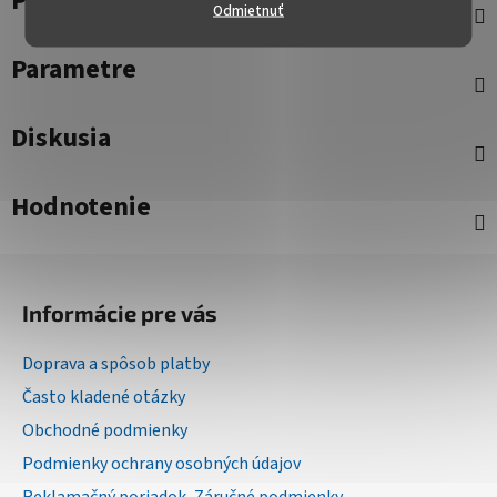
Popis
Odmietnuť
Parametre
Diskusia
Hodnotenie
Z
á
Informácie pre vás
p
ä
Doprava a spôsob platby
t
Často kladené otázky
i
Obchodné podmienky
e
Podmienky ochrany osobných údajov