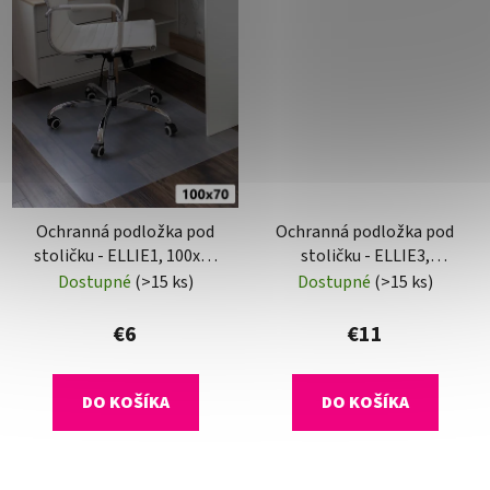
Ochranná podložka pod
Ochranná podložka pod
stoličku - ELLIE1, 100x70
stoličku - ELLIE3,
cm, 0,5 mm
140x100 cm, 0,5 mm
Dostupné
(>15 ks)
Dostupné
(>15 ks)
€6
€11
DO KOŠÍKA
DO KOŠÍKA