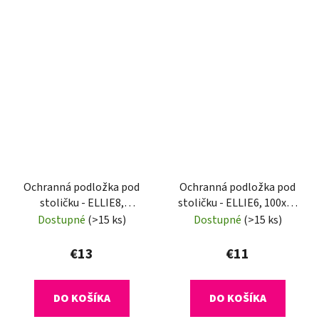
Ochranná podložka pod
Ochranná podložka pod
stoličku - ELLIE8,
stoličku - ELLIE6, 100x70
120x120 cm, 0,8 mm
cm, 0,8 mm
Dostupné
(>15 ks)
Dostupné
(>15 ks)
€13
€11
DO KOŠÍKA
DO KOŠÍKA