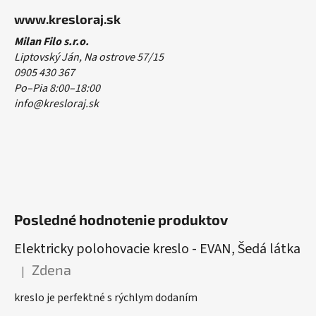
www.kresloraj.sk
Milan Filo s.r.o.
Liptovský Ján, Na ostrove 57/15
0905 430 367
Po–Pia 8:00–18:00
info@kresloraj.sk
Posledné hodnotenie produktov
Elektricky polohovacie kreslo - EVAN, Šedá látka
Zdena
|
Hodnotenie produktu je 5 z 5 hviezdičiek.
kreslo je perfektné s rýchlym dodaním