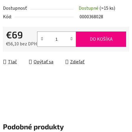
Dostupnosť
Dostupné
(>15 ks)
Kód:
0000368028
€69
DO KOŠÍKA
€56,10 bez DPH
Jednotková cena:
Tlač
Opýtať sa
Zdieľať
Podobné produkty