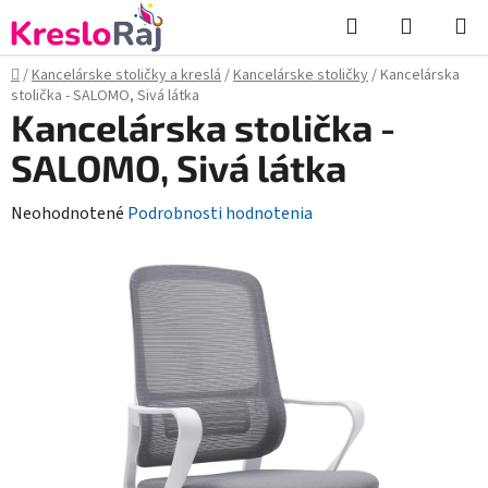
Prejsť
Hľadať
NÁKUP
na
KOŠÍK
obsah
Domov
/
Kancelárske stoličky a kreslá
/
Kancelárske stoličky
/
Kancelárska
stolička - SALOMO, Sivá látka
Kancelárska stolička -
SALOMO, Sivá látka
Priemerné
Neohodnotené
Podrobnosti hodnotenia
hodnotenie
produktu
je
0,0
z
5
hviezdičiek.