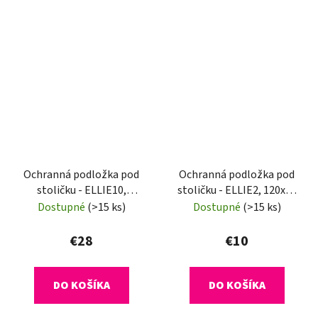
Ochranná podložka pod
Ochranná podložka pod
stoličku - ELLIE10,
stoličku - ELLIE2, 120x90
120x90 cm, 1,8 mm
cm, 0,5 mm
Dostupné
(>15 ks)
Dostupné
(>15 ks)
€28
€10
DO KOŠÍKA
DO KOŠÍKA