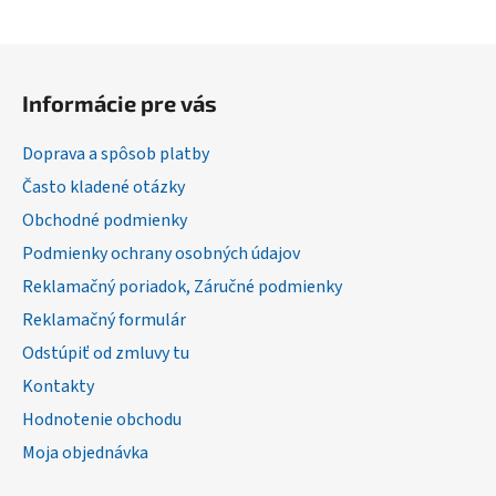
Z
á
Informácie pre vás
p
ä
Doprava a spôsob platby
t
Často kladené otázky
i
Obchodné podmienky
e
Podmienky ochrany osobných údajov
Reklamačný poriadok, Záručné podmienky
Reklamačný formulár
Odstúpiť od zmluvy tu
Kontakty
Hodnotenie obchodu
Moja objednávka