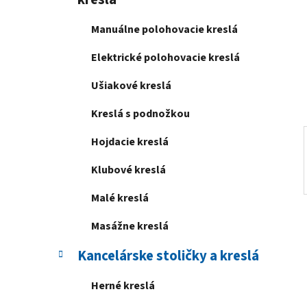
e
l
Manuálne polohovacie kreslá
Elektrické polohovacie kreslá
Ušiakové kreslá
Kreslá s podnožkou
Hojdacie kreslá
Klubové kreslá
Malé kreslá
Masážne kreslá
Kancelárske stoličky a kreslá
Herné kreslá