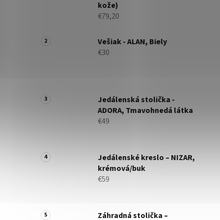
kože)
€79,20
Vešiak - ALAN, Biely
€30
Jedálenská stolička -
ADORA, Tmavohnedá látka
€49
Jedálenské kreslo – NIZAR,
krémová/buk
€59
Záhradná stolička –