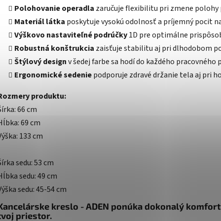
Polohovanie operadla
zaručuje flexibilitu pri zmene polohy 
Materiál látka
poskytuje vysokú odolnosť a príjemný pocit na
Výškovo nastaviteľné podrúčky
1D pre optimálne prispôso
Robustná konštrukcia
zaisťuje stabilitu aj pri dlhodobom po
Štýlový design
v šedej farbe sa hodí do každého pracovného p
Ergonomické sedenie
podporuje zdravé držanie tela aj pri h
Rozmery produktu:
Šírka: 66 cm
Hĺbka: 69 cm
Výška: 133 cm
Šírka sedu: 53 cm
Hĺbka sedu: 49 cm
Výška sedu: 45-54 cm
Kancelárske kreslo - ADEN ponúka dokonalý komfort
tvoj priestor.