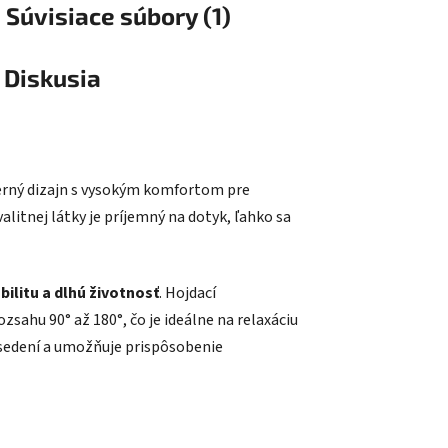
Súvisiace súbory (1)
Diskusia
erný dizajn s vysokým komfortom pre
valitnej látky je príjemný na dotyk, ľahko sa
bilitu a dlhú životnosť
. Hojdací
ozsahu 90° až 180°, čo je ideálne na relaxáciu
 sedení a umožňuje prispôsobenie