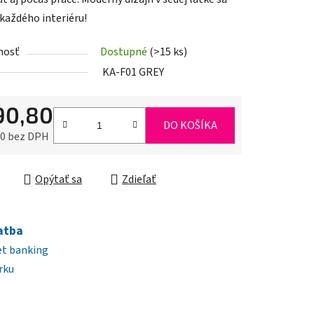
 každého interiéru!
nosť
Dostupné
(>15 ks)
iek.
KA-F01 GREY
90,80
DO KOŠÍKA
10 bez DPH
ková cena:
Opýtať sa
Zdieľať
atba
et banking
rku