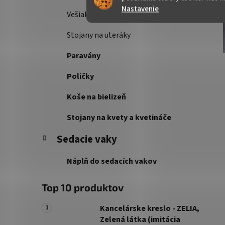
Nastavenie
Vešiakové steny
Stojany na uteráky
Paravány
Poličky
Koše na bielizeň
Stojany na kvety a kvetináče
Sedacie vaky
Náplň do sedacích vakov
Top 10 produktov
Kancelárske kreslo - ZELIA,
Zelená látka (imitácia