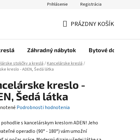
Prihlásenie
Registrácia
Reklamačný poriadok, Záručné podmienky
Reklamačný formulár
PRÁZDNY KOŠÍK
NÁKUPNÝ
KOŠÍK
kreslá
Záhradný nábytok
Bytové doplnky
lárske stoličky a kreslá
/
Kancelárske kreslá
/
ske kreslo - ADEN, Šedá látka
celárske kreslo -
N, Šedá látka
rné
notené
Podrobnosti hodnotenia
enie
 pohodlie s kancelárskym kreslom ADEN! Jeho
tu
ateľné operadlo (90° - 180°) vám umožní
ť aj počas práce. Moderný dizajn v šedej látke sa