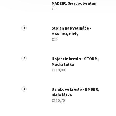
MADEIR, Sivá, polyratan
€56
Stojan na kvetináče -
MAVERO, Biely
€29
Hojdacie kreslo - STORM,
Modrá látka
€118,80
Ušiakové kreslo - EMBER,
Biela látka
€110,70