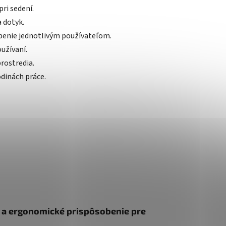
pri sedení.
 dotyk.
benie jednotlivým používateľom.
užívaní.
rostredia.
odinách práce.
 a ergonomické prispôsobenie pre