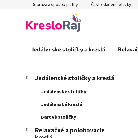
Prejsť
Doprava a spôsob platby
Často kladené otázky
na
obsah
Jedálenské stoličky a kreslá
Relaxač
B
K
Preskočiť
Jedálenské stoličky a kreslá
a
kategórie
o
t
č
Jedálenské stoličky
e
n
g
Jedálenské kreslá
ý
ó
p
r
Barové stoličky
i
a
e
Relaxačné a polohovacie
n
kreslá