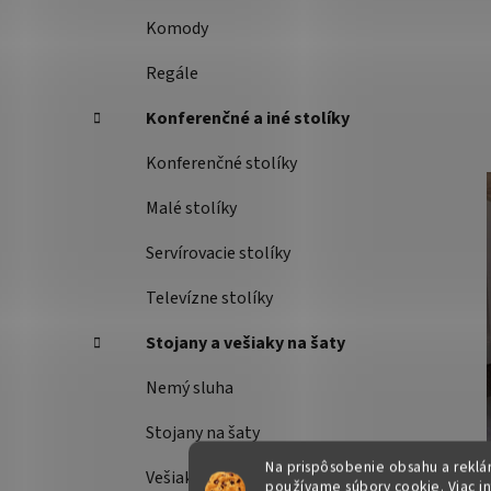
Komody
Regále
Konferenčné a iné stolíky
Konferenčné stolíky
Malé stolíky
Servírovacie stolíky
Televízne stolíky
Stojany a vešiaky na šaty
Nemý sluha
Stojany na šaty
Na prispôsobenie obsahu a reklám
Vešiaky
používame súbory cookie. Viac i