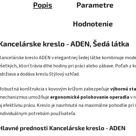
Popis
Parametre
Hodnotenie
Kancelárske kreslo - ADEN, Šedá látka
Kancelárske kreslo ADEN v elegantnej šedej látke kombinuje mod
všetkých, ktorí trávia dlhé hodiny pri práci alebo zábave. Poťah z k
udržiava a dodáva kreslu štýlový vzhľad.
Robustná konštrukcia s kovovým krížom zabezpečuje
výbornú sta
mechanizmus umožňuje
ergonomické polohovanie operadla
v r
aj efektívnu prácu. Kreslo je navrhnuté na maximálne pohodlie pri
individuálnym potrebám používateľa.
Hlavné prednosti Kancelárske kreslo - ADEN