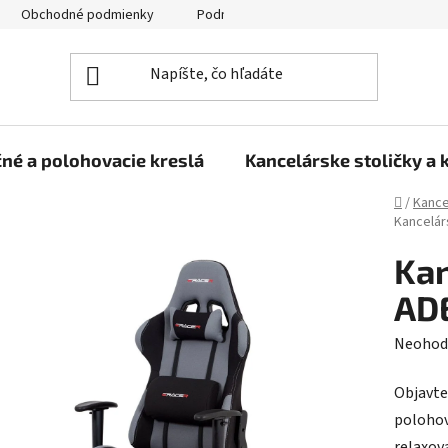
Obchodné podmienky
Podmienky ochrany osobných údajov
né a polohovacie kreslá
Kancelárske stoličky a 
Domov
/
Kance
Kancelár
Kan
ADE
Prieme
Neohod
hodnot
Objavte
produk
polohov
je
relaxova