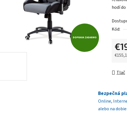
0,0
hodí do
z
5
Dostup
hviezdič
Kód:
DOPRAVA ZADARMO
€1
€155,
Jednot
Tlač
Bezpečná pl
Online, Intern
alebo na dobie