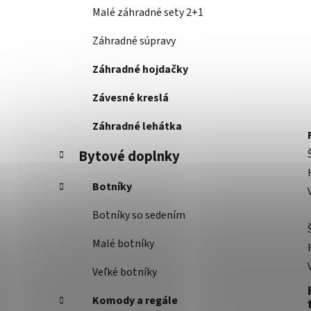
Malé záhradné sety 2+1
Záhradné súpravy
Záhradné hojdačky
Závesné kreslá
Záhradné lehátka
Bytové doplnky
Botníky
Botníky so sedením
Malé botníky
Veľké botníky
Komody a regále