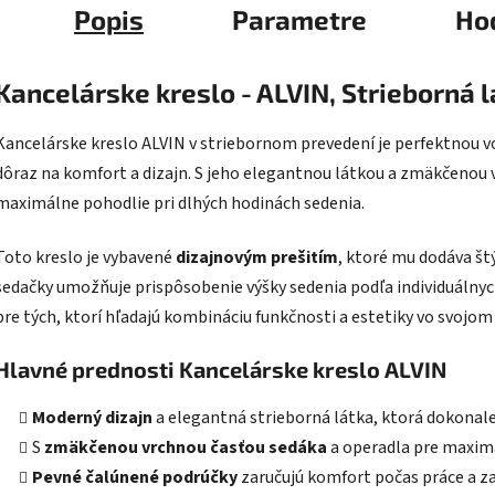
Popis
Parametre
Ho
Kancelárske kreslo - ALVIN, Strieborná 
Kancelárske kreslo ALVIN v striebornom prevedení je perfektnou v
dôraz na komfort a dizajn. S jeho elegantnou látkou a zmäkčenou 
maximálne pohodlie pri dlhých hodinách sedenia.
Toto kreslo je vybavené
dizajnovým prešitím
, ktoré mu dodáva št
sedačky umožňuje prispôsobenie výšky sedenia podľa individuálnych
pre tých, ktorí hľadajú kombináciu funkčnosti a estetiky vo svojo
Hlavné prednosti Kancelárske kreslo ALVIN
Moderný dizajn
a elegantná strieborná látka, ktorá dokonale
S
zmäkčenou vrchnou časťou sedáka
a operadla pre maximá
Pevné čalúnené podrúčky
zaručujú komfort počas práce a za