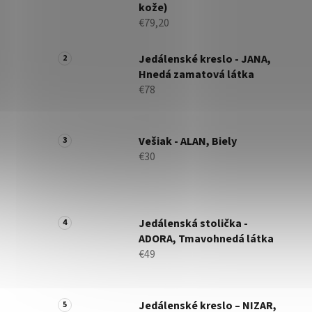
kože)
€79,20
Jedálenské kreslo - JANA,
Hnedá zamatová látka
€78
Vešiak - ALAN, Biely
€30
Jedálenská stolička -
ADORA, Tmavohnedá látka
€49
Jedálenské kreslo – NIZAR,