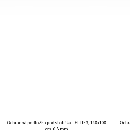
Ochranná podložka pod stoličku - ELLIE3, 140x100
Ochra
cm, 0,5 mm