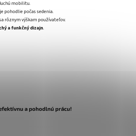
duchú mobilitu.
e pohodlie počas sedenia.
sa rôznym výškam používateľov.
chý a funkčný dizajn
.
 efektívnu a pohodlnú prácu!