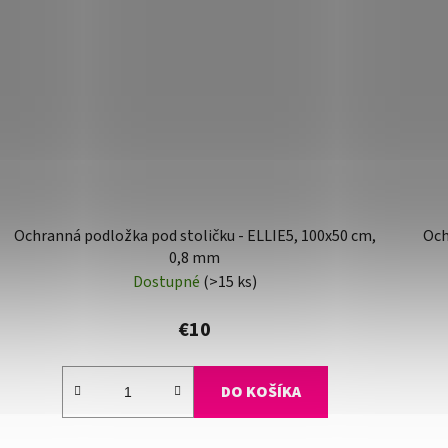
Ochranná podložka pod stoličku - ELLIE5, 100x50 cm,
Och
0,8 mm
Dostupné
(>15 ks)
€10
DO KOŠÍKA