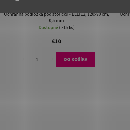
Ochranná podložka pod stoličku - ELLIE2, 120x90 cm,
Ochra
0,5 mm
Dostupné
(>15 ks)
€10
DO KOŠÍKA