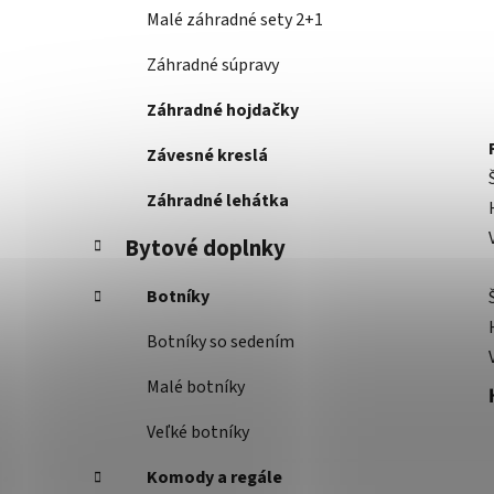
Malé záhradné sety 2+1
Záhradné súpravy
Záhradné hojdačky
Závesné kreslá
Záhradné lehátka
Bytové doplnky
Botníky
Botníky so sedením
Malé botníky
Veľké botníky
Komody a regále