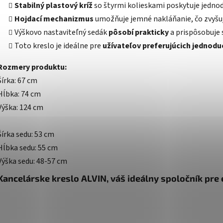
Stabilný plastový kríž
so štyrmi kolieskami poskytuje jedno
Hojdací mechanizmus
umožňuje jemné nakláňanie, čo zvyšuj
Výškovo nastaviteľný sedák
pôsobí prakticky
a prispôsobuje 
Toto kreslo je ideálne pre
užívateľov preferujúcich jednodu
Rozmery produktu:
Šírka: 67 cm
Hĺbka: 74 cm
Výška: 124 cm
Šírka sedu: 53 cm
Hĺbka sedu: 55 cm
Výška sedu: 48-57 cm
Kancelárske kreslo ALVIN, váš ideálny spoločník pre