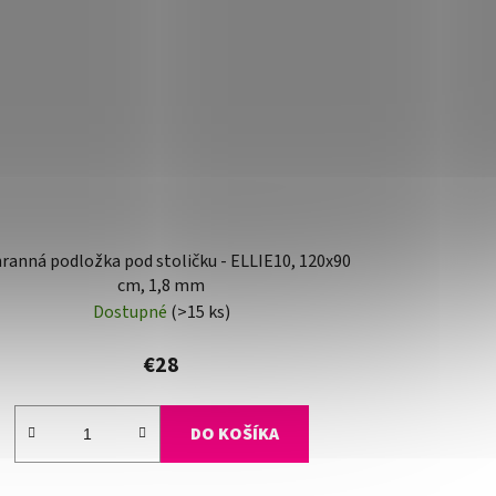
ranná podložka pod stoličku - ELLIE10, 120x90
cm, 1,8 mm
Dostupné
(>15 ks)
€28
DO KOŠÍKA