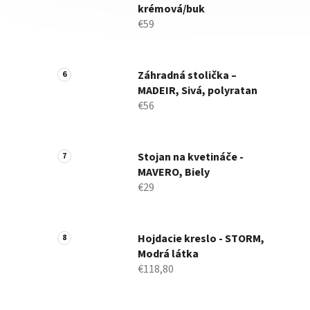
krémová/buk
€59
Záhradná stolička –
MADEIR, Sivá, polyratan
€56
Stojan na kvetináče -
MAVERO, Biely
€29
Hojdacie kreslo - STORM,
Modrá látka
€118,80