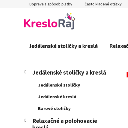
Prejsť
Doprava a spôsob platby
Často kladené otázky
na
obsah
Jedálenské stoličky a kreslá
Relaxač
B
K
Preskočiť
Jedálenské stoličky a kreslá
a
kategórie
o
t
č
Jedálenské stoličky
e
n
g
Jedálenské kreslá
ý
ó
p
r
Barové stoličky
i
a
e
Relaxačné a polohovacie
n
kreslá