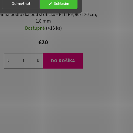
Odmietnuť
Súhlasím
nná podložka pod stoličku - ELLIE9, 90x120 cm,
1,8 mm
Dostupné
(>15 ks)
€20
DO KOŠÍKA