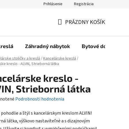
Prihlásenie
Registrácia
Reklamačný poriadok, Záručné podmienky
Reklamačný formulár
PRÁZDNY KOŠÍK
NÁKUPNÝ
KOŠÍK
kreslá
Záhradný nábytok
Bytové doplnky
lárske stoličky a kreslá
/
Kancelárske kreslá
/
ke kreslo - ALVIN, Strieborná látka
celárske kreslo -
IN, Strieborná látka
rné
notené
Podrobnosti hodnotenia
enie
 pohodlie a štýl s kancelárskym kreslom ALVIN!
tu
rná látka, výškovo nastaviteľné a s dizajnovým
m. Užívajte si komfort s vymäkčenými podrúčkami!