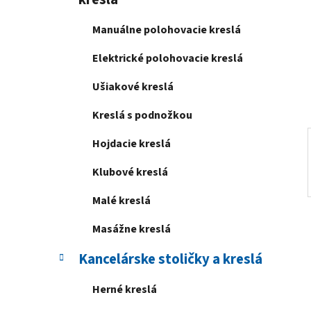
e
l
Manuálne polohovacie kreslá
Elektrické polohovacie kreslá
Ušiakové kreslá
Kreslá s podnožkou
Hojdacie kreslá
Klubové kreslá
Malé kreslá
Masážne kreslá
Kancelárske stoličky a kreslá
Herné kreslá