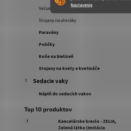
Nastavenie
Vešiakové steny
Stojany na uteráky
Paravány
Poličky
Koše na bielizeň
Stojany na kvety a kvetináče
Sedacie vaky
Náplň do sedacích vakov
Top 10 produktov
Kancelárske kreslo - ZELIA,
Zelená látka (imitácia