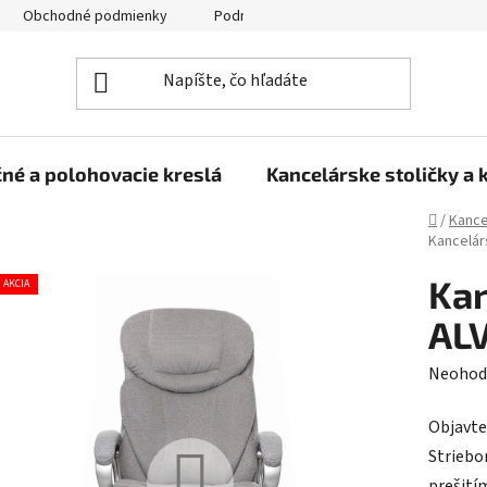
Obchodné podmienky
Podmienky ochrany osobných údajov
né a polohovacie kreslá
Kancelárske stoličky a 
Domov
/
Kance
Kancelárs
Kan
AKCIA
ALV
Prieme
Neohod
hodnot
Objavte
produk
Striebo
je
prešití