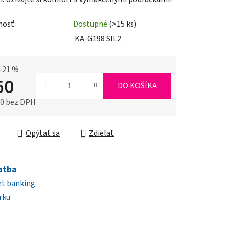
nosť
Dostupné
(>15 ks)
KA-G198 SIL2
iek.
–21 %
60
DO KOŠÍKA
10 bez DPH
ková cena:
Opýtať sa
Zdieľať
atba
et banking
rku