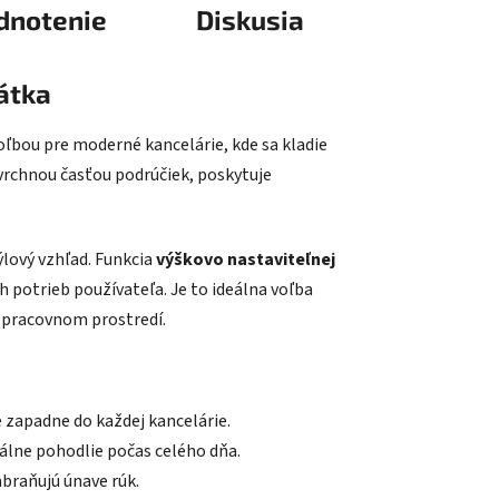
dnotenie
Diskusia
látka
oľbou pre moderné kancelárie, kde sa kladie
vrchnou časťou podrúčiek, poskytuje
ýlový vzhľad. Funkcia
výškovo nastaviteľnej
 potrieb používateľa. Je to ideálna voľba
m pracovnom prostredí.
 zapadne do každej kancelárie.
lne pohodlie počas celého dňa.
braňujú únave rúk.