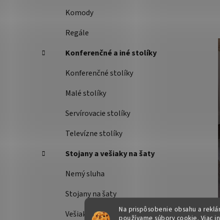
Komody
Regále
Konferenčné a iné stolíky
Konferenčné stolíky
Malé stolíky
Servírovacie stolíky
Televízne stolíky
Stojany a vešiaky na šaty
Nemý sluha
Stojany na šaty
Na prispôsobenie obsahu a reklám
Vešiaky
používame súbory cookie. Viac i