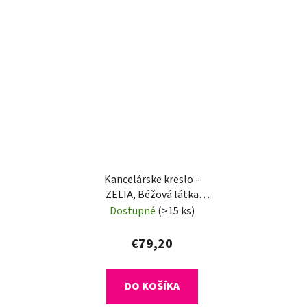
Kancelárske kreslo -
ZELIA, Béžová látka
(imitácia kože)
Dostupné
(>15 ks)
€79,20
DO KOŠÍKA