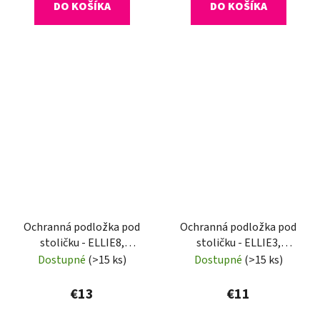
DO KOŠÍKA
DO KOŠÍKA
Ochranná podložka pod
Ochranná podložka pod
stoličku - ELLIE8,
stoličku - ELLIE3,
120x120 cm, 0,8 mm
140x100 cm, 0,5 mm
Dostupné
(>15 ks)
Dostupné
(>15 ks)
€13
€11