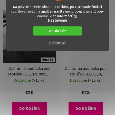
Na prispôsobenie obsahu a reklám, poskytovanie funkcií
sociálnych médií a analýzu návštevnosti používame súbory
cookie. Viac informácií
tu
.
Nastavenie
Súhlasím
Odmietnuť
Ochranná podložka pod
Ochranná podložka pod
stoličku - ELLIE9, 90x120
stoličku - ELLIE10,
cm, 1,8 mm
120x90 cm, 1,8 mm
Dostupné
(>15 ks)
Dostupné
(>15 ks)
€20
€28
DO KOŠÍKA
DO KOŠÍKA