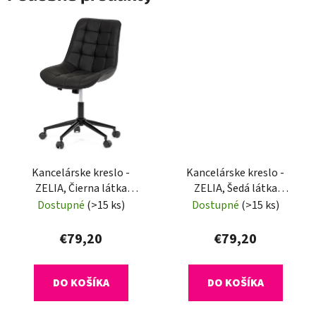
Kancelárske kreslo -
Kancelárske kreslo -
ZELIA, Čierna látka
ZELIA, Šedá látka
(imitácia kože)
(imitácia kože)
Dostupné
(>15 ks)
Dostupné
(>15 ks)
€79,20
€79,20
DO KOŠÍKA
DO KOŠÍKA