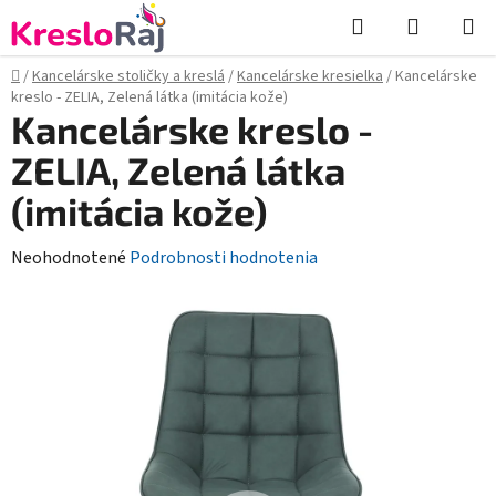
Prejsť
Hľadať
NÁKUP
na
KOŠÍK
obsah
Domov
/
Kancelárske stoličky a kreslá
/
Kancelárske kresielka
/
Kancelárske
kreslo - ZELIA, Zelená látka (imitácia kože)
Kancelárske kreslo -
ZELIA, Zelená látka
(imitácia kože)
Priemerné
Neohodnotené
Podrobnosti hodnotenia
hodnotenie
produktu
je
0,0
z
5
hviezdičiek.