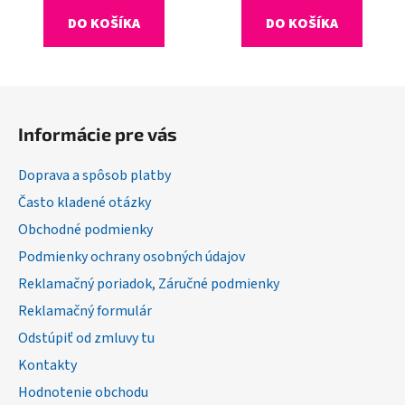
DO KOŠÍKA
DO KOŠÍKA
Z
á
Informácie pre vás
p
ä
Doprava a spôsob platby
t
Často kladené otázky
i
Obchodné podmienky
e
Podmienky ochrany osobných údajov
Reklamačný poriadok, Záručné podmienky
Reklamačný formulár
Odstúpiť od zmluvy tu
Kontakty
Hodnotenie obchodu