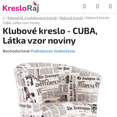
Prejsť
Hľadať
NÁKUP
na
KOŠÍK
obsah
Domov
/
Relaxačné a polohovacie kreslá
/
Klubové kreslá
/
Klubové kreslo -
CUBA, Látka vzor noviny
Klubové kreslo - CUBA,
Látka vzor noviny
Priemerné
Neohodnotené
Podrobnosti hodnotenia
hodnotenie
produktu
je
0,0
z
5
hviezdičiek.