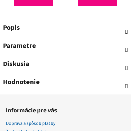
Popis
Parametre
Diskusia
Hodnotenie
Z
á
Informácie pre vás
p
ä
Doprava a spôsob platby
t