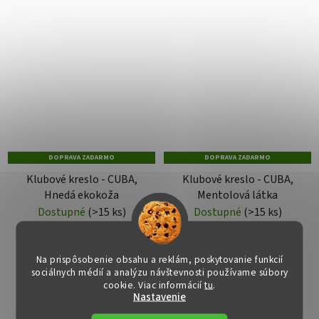
DOPRAVA ZADARMO
DOPRAVA ZADARMO
Klubové kreslo - CUBA,
Klubové kreslo - CUBA,
Hnedá ekokoža
Mentolová látka
Dostupné
(>15 ks)
Dostupné
(>15 ks)
€125
€119
Na prispôsobenie obsahu a reklám, poskytovanie funkcií
sociálnych médií a analýzu návštevnosti používame súbory
cookie. Viac informácií
tu
.
DO KOŠÍKA
DO KOŠÍKA
Nastavenie