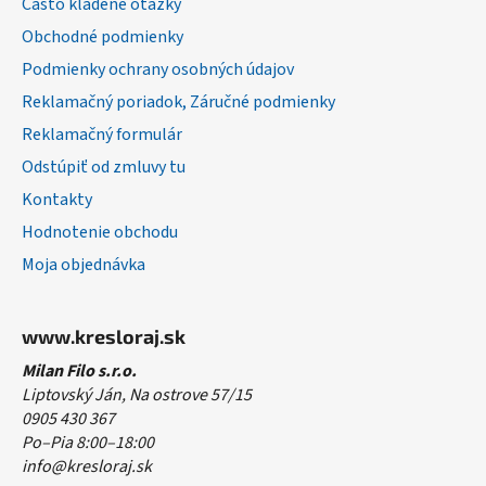
Často kladené otázky
i
Obchodné podmienky
e
Podmienky ochrany osobných údajov
Reklamačný poriadok, Záručné podmienky
Reklamačný formulár
Odstúpiť od zmluvy tu
Kontakty
Hodnotenie obchodu
Moja objednávka
www.kresloraj.sk
Milan Filo s.r.o.
Liptovský Ján, Na ostrove 57/15
0905 430 367
Po–Pia 8:00–18:00
info@kresloraj.sk