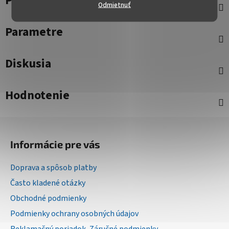
Popis
Odmietnuť
Parametre
Diskusia
Hodnotenie
Z
á
Informácie pre vás
p
ä
Doprava a spôsob platby
t
Často kladené otázky
i
Obchodné podmienky
e
Podmienky ochrany osobných údajov