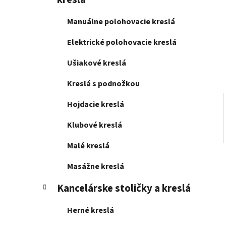
e
l
Manuálne polohovacie kreslá
Elektrické polohovacie kreslá
Ušiakové kreslá
Kreslá s podnožkou
Hojdacie kreslá
Klubové kreslá
Malé kreslá
Masážne kreslá
Kancelárske stoličky a kreslá
Herné kreslá