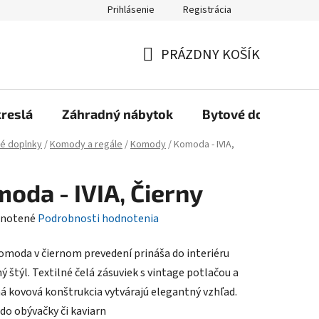
Prihlásenie
Registrácia
Reklamačný poriadok, Záručné podmienky
Reklamačný formulár
PRÁZDNY KOŠÍK
NÁKUPNÝ
KOŠÍK
kreslá
Záhradný nábytok
Bytové doplnky
é doplnky
/
Komody a regále
/
Komody
/
Komoda - IVIA,
oda - IVIA, Čierny
rné
notené
Podrobnosti hodnotenia
enie
omoda v čiernom prevedení prináša do interiéru
tu
ý štýl. Textilné čelá zásuviek s vintage potlačou a
á kovová konštrukcia vytvárajú elegantný vzhľad.
 do obývačky či kaviarn