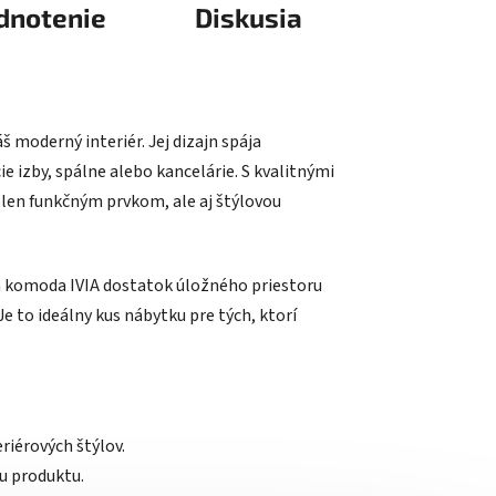
dnotenie
Diskusia
 moderný interiér. Jej dizajn spája
e izby, spálne alebo kancelárie. S kvalitnými
en funkčným prvkom, ale aj štýlovou
a komoda IVIA dostatok úložného priestoru
Je to ideálny kus nábytku pre tých, ktorí
eriérových štýlov.
u produktu.