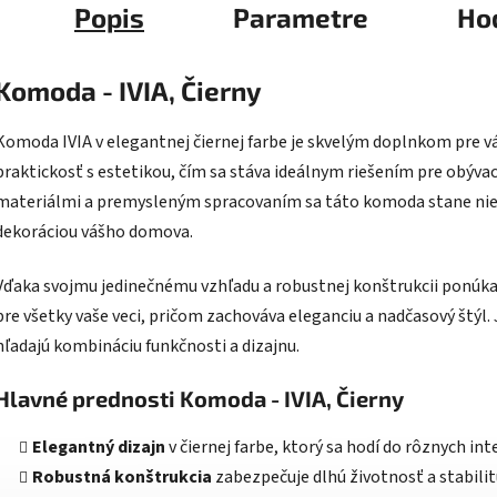
Popis
Parametre
Ho
Komoda - IVIA, Čierny
Komoda IVIA v elegantnej čiernej farbe je skvelým doplnkom pre váš
praktickosť s estetikou, čím sa stáva ideálnym riešením pre obývaci
materiálmi a premysleným spracovaním sa táto komoda stane niel
dekoráciou vášho domova.
Vďaka svojmu jedinečnému vzhľadu a robustnej konštrukcii ponúk
pre všetky vaše veci, pričom zachováva eleganciu a nadčasový štýl. 
hľadajú kombináciu funkčnosti a dizajnu.
Hlavné prednosti Komoda - IVIA, Čierny
Elegantný dizajn
v čiernej farbe, ktorý sa hodí do rôznych int
Robustná konštrukcia
zabezpečuje dlhú životnosť a stabilit