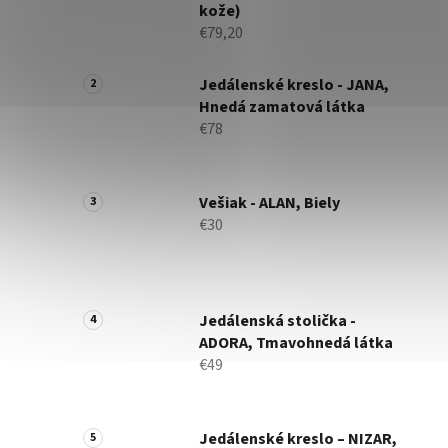
kože)
€79,20
Jedálenské kreslo - JANA,
Hnedá zamatová látka
€78
Vešiak - ALAN, Biely
€30
Jedálenská stolička -
ADORA, Tmavohnedá látka
€49
Jedálenské kreslo – NIZAR,