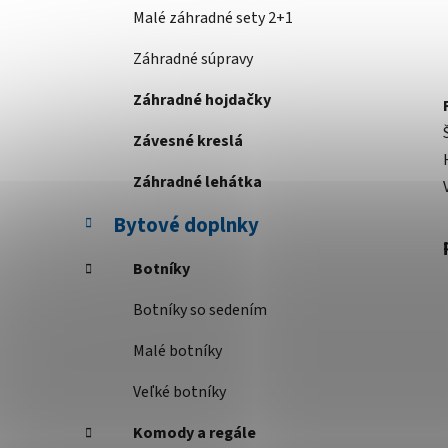
Malé záhradné sety 2+1
Záhradné súpravy
Záhradné hojdačky
Závesné kreslá
Záhradné lehátka
Bytové doplnky
Botníky
Botníky so sedením
Malé botníky
Veľké botníky
Komody a regále