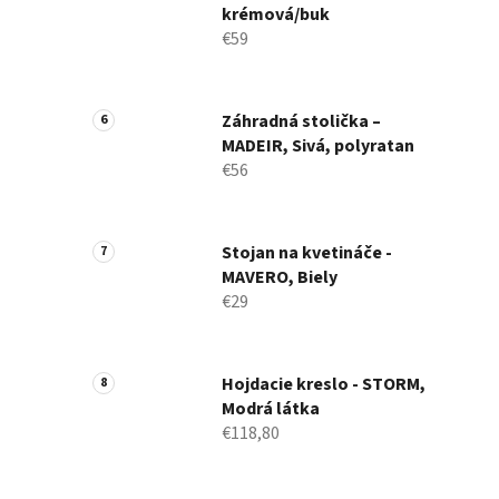
krémová/buk
€59
Záhradná stolička –
MADEIR, Sivá, polyratan
€56
Stojan na kvetináče -
MAVERO, Biely
€29
Hojdacie kreslo - STORM,
Modrá látka
€118,80