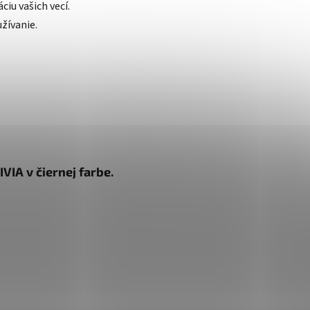
iu vašich vecí.
žívanie.
IA v čiernej farbe.