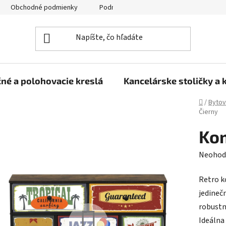
Obchodné podmienky
Podmienky ochrany osobných údajov
né a polohovacie kreslá
Kancelárske stoličky a 
Domov
/
Bytov
Čierny
Kom
Prieme
Neohod
hodnot
Retro k
produk
jedinečn
je
robustn
0,0
Ideálna
z