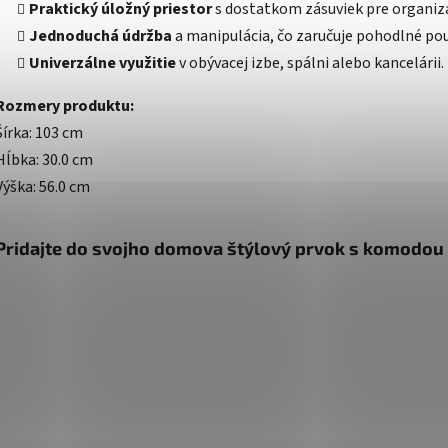
Praktický úložný priestor
s dostatkom zásuviek pre organizác
Jednoduchá údržba
a manipulácia, čo zaručuje pohodlné pou
Univerzálne využitie
v obývacej izbe, spálni alebo kancelárii.
Rozmery produktu:
Šírka: 103 cm
Hĺbka: 30.0 cm
Výška: 56.0 cm
Pridajte do svojho domova štýlový prvok s komodou IV