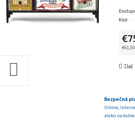
5
Dostup
hviezdič
Kód:
€7
€61,5
Jednot
Tlač
Bezpečná pl
Online, Intern
alebo na dobie