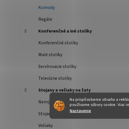
Komody
Regále
Konferenčné a iné stolíky
Konferenčné stolíky
Malé stolíky
Servírovacie stolíky
Televízne stolíky
Stojany a vešiaky na šaty
Na prispôsobenie obsahu a reklám
Nemý sluha
používame súbory cookie. Viac i
Nastavenie
Stojany na šaty
Vešiaky