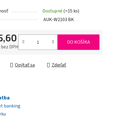
nosť
Dostupné
(>15 ks)
iek.
AUK-W2103 BK
5,60
DO KOŠÍKA
0 bez DPH
ková cena:
Opýtať sa
Zdieľať
atba
et banking
rku