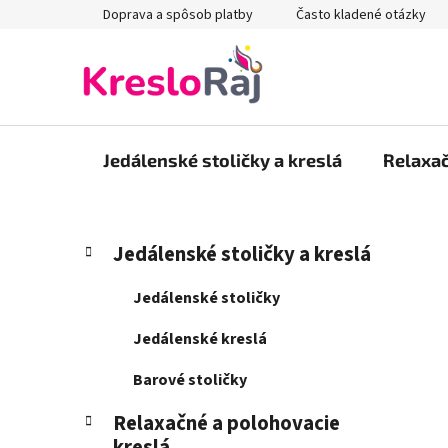
Prejsť
Doprava a spôsob platby
Často kladené otázky
na
obsah
Jedálenské stoličky a kreslá
Relaxač
B
K
Preskočiť
Jedálenské stoličky a kreslá
a
kategórie
o
t
č
Jedálenské stoličky
e
n
g
Jedálenské kreslá
ý
ó
p
r
Barové stoličky
i
a
e
Relaxačné a polohovacie
n
kreslá