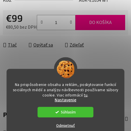
Kód:
AUK-E1054 WT
€99
DO KOŠÍKA
€80,50 bez DPH
Jednotková cena:
Tlač
Opýtať sa
Zdieľať
Na prispôsobenie obsahu a reklám, poskytovanie funkcií
sociálnych médií a analýzu návštevnosti používame súbory
cookie. Viac informácií
tu
.
Nastavenie
Súhlasím
Popis
Odmietnuť