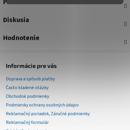
Parametre
Diskusia
Hodnotenie
Z
á
Informácie pre vás
p
ä
Doprava a spôsob platby
t
Často kladené otázky
i
Obchodné podmienky
e
Podmienky ochrany osobných údajov
Reklamačný poriadok, Záručné podmienky
Reklamačný formulár