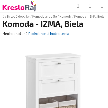
Prejsť
Hľadať
NÁKUP
na
KOŠÍK
obsah
Domov
/
Bytové doplnky
/
Komody a regále
/
Komody
/
Komoda - IZMA, Biela
Komoda - IZMA, Biela
Priemerné
Neohodnotené
Podrobnosti hodnotenia
hodnotenie
produktu
je
0,0
z
5
hviezdičiek.