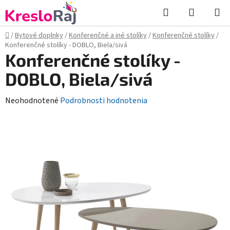
Prejsť
Hľadať
NÁKUP
na
KOŠÍK
obsah
Domov
/
Bytové doplnky
/
Konferenčné a iné stolíky
/
Konferenčné stolíky
/
Konferenčné stolíky - DOBLO, Biela/sivá
Konferenčné stolíky -
DOBLO, Biela/sivá
Priemerné
Neohodnotené
Podrobnosti hodnotenia
hodnotenie
produktu
je
0,0
z
5
hviezdičiek.