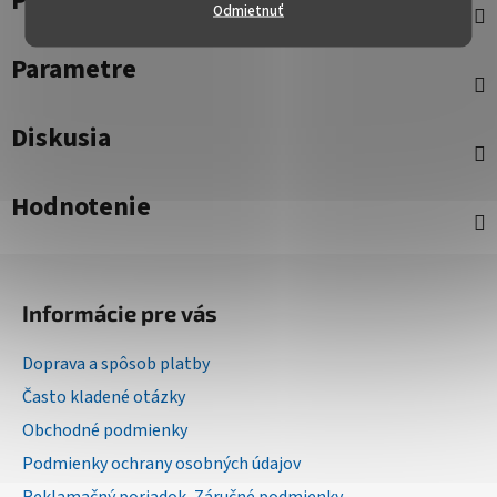
Popis
Odmietnuť
Parametre
Diskusia
Hodnotenie
Z
á
Informácie pre vás
p
ä
Doprava a spôsob platby
t
Často kladené otázky
i
Obchodné podmienky
e
Podmienky ochrany osobných údajov