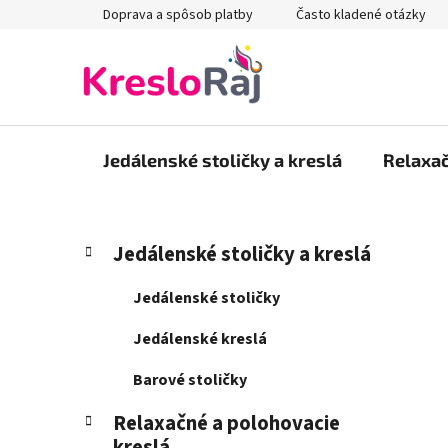
Prejsť
Doprava a spôsob platby
Často kladené otázky
na
obsah
Jedálenské stoličky a kreslá
Relaxač
B
K
Preskočiť
Jedálenské stoličky a kreslá
a
kategórie
o
t
č
Jedálenské stoličky
e
n
g
Jedálenské kreslá
ý
ó
p
r
Barové stoličky
i
a
e
Relaxačné a polohovacie
n
kreslá