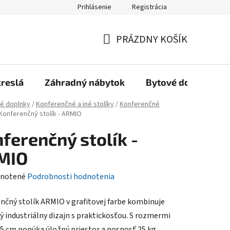
Prihlásenie
Registrácia
Reklamačný poriadok, Záručné podmienky
Reklamačný formulár
PRÁZDNY KOŠÍK
NÁKUPNÝ
KOŠÍK
kreslá
Záhradný nábytok
Bytové doplnky
é doplnky
/
Konferenčné a iné stolíky
/
Konferenčné
Konferenčný stolík - ARMIO
ferenčný stolík -
MIO
rné
notené
Podrobnosti hodnotenia
enie
nčný stolík ARMIO v grafitovej farbe kombinuje
tu
 industriálny dizajn s praktickosťou. S rozmermi
5 cm ponúka úložný priestor a nosnosť 25 kg.