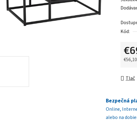
0,0
Dodávan
z
5
Dostup
hviezdič
Kód:
€6
€56,1
Jednot
Tlač
Bezpečná pl
Online, Intern
alebo na dobie