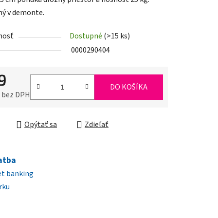
ý v demonte.
nosť
Dostupné
(>15 ks)
iek.
0000290404
9
DO KOŠÍKA
0 bez DPH
ková cena:
Opýtať sa
Zdieľať
atba
et banking
rku