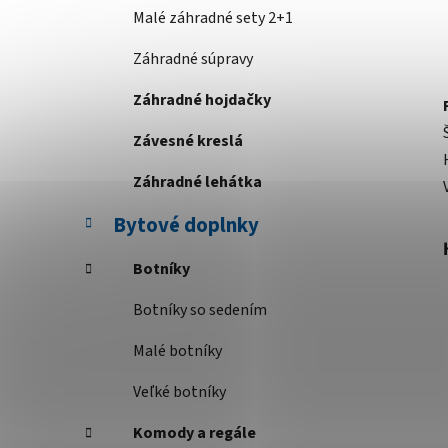
Malé záhradné sety 2+1
Záhradné súpravy
Záhradné hojdačky
Závesné kreslá
Záhradné lehátka
Bytové doplnky
Botníky
Botníky so sedením
Malé botníky
Veľké botníky
Komody a regále