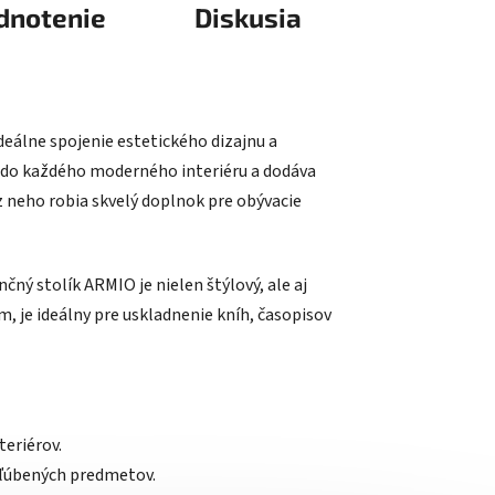
dnotenie
Diskusia
ideálne spojenie estetického dizajnu a
dí do každého moderného interiéru a dodáva
z neho robia skvelý doplnok pre obývacie
ný stolík ARMIO je nielen štýlový, ale aj
, je ideálny pre uskladnenie kníh, časopisov
teriérov.
bľúbených predmetov.