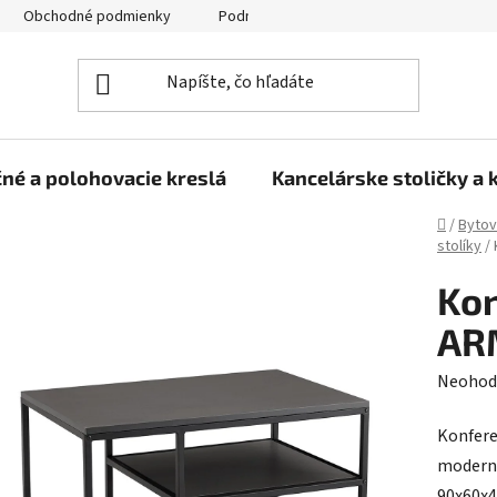
Obchodné podmienky
Podmienky ochrany osobných údajov
né a polohovacie kreslá
Kancelárske stoličky a 
Domov
/
Bytov
stolíky
/
Kon
AR
Prieme
Neohod
hodnot
Konfere
produk
moderný
je
90x60x4