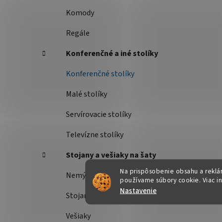
Komody
Regále
Konferenčné a iné stolíky
Konferenčné stolíky
Malé stolíky
Servírovacie stolíky
Televízne stolíky
Stojany a vešiaky na šaty
Na prispôsobenie obsahu a reklám
Nemý sluha
používame súbory cookie. Viac i
Nastavenie
Stojany na šaty
Vešiaky