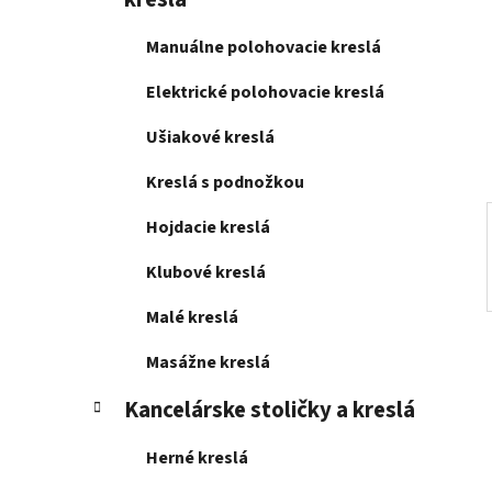
e
l
Manuálne polohovacie kreslá
Elektrické polohovacie kreslá
Ušiakové kreslá
Kreslá s podnožkou
Hojdacie kreslá
Klubové kreslá
Malé kreslá
Masážne kreslá
Kancelárske stoličky a kreslá
Herné kreslá