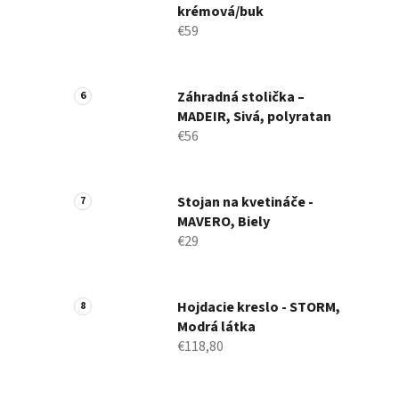
krémová/buk
€59
Záhradná stolička –
MADEIR, Sivá, polyratan
€56
Stojan na kvetináče -
MAVERO, Biely
€29
Hojdacie kreslo - STORM,
Modrá látka
€118,80