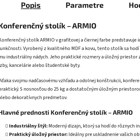
Popis
Parametre
Ho
Konferenčný stolík – ARMIO
Konferenčný stolík ARMIO v grafitovej a čiernej farbe predstavuje 
funkčnosti. Vyrobený z kvalitného MDF a kovu, tento stolík sa ho
mu industriálny nádych. Jeho praktické rozmery a úložný priestor 
izby, kancelárie alebo študentské byty.
Vďaka svojmu nadčasovému vzhľadu a odolnej konštrukcii, konferenč
praktický. S nosnosťou do 25 kg a dostatočným úložným priestorom
alebo dekoratívnych predmetov.
Hlavné prednosti Konferenčný stolík – ARMIO
Industriálny štýl:
Moderný dizajn, ktorý sa hodí do rôznych in
Praktický úložný priestor:
Ideálny pre uskladnenie vašich o