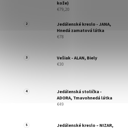
kože)
€79,20
Jedálenské kreslo - JANA,
Hnedá zamatová látka
€78
Vešiak - ALAN, Biely
€30
Jedálenská stolička -
ADORA, Tmavohnedá látka
€49
Jedálenské kreslo – NIZAR,