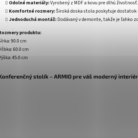
Odolné materiály:
Vyrobený z MDF a kovu pre dlhú životnosť.
Komfortné rozmery:
Široká doska stola poskytuje dostatok 
Jednoduchá montáž:
Dodávaný v demonte, takže je ľahko zo
Rozmery produktu:
Šírka: 90.0 cm
Hĺbka: 60.0 cm
Výška: 45.0 cm
Konferenčný stolík – ARMIO pre váš moderný interiér