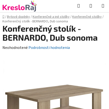
Prejsť
Hľadať
NÁKUP
na
KOŠÍK
obsah
Domov
/
Bytové doplnky
/
Konferenčné a iné stolíky
/
Konferenčné stolíky
/
Konferenčný stolík - BERNARDO, Dub sonoma
Konferenčný stolík -
BERNARDO, Dub sonoma
Priemerné
Neohodnotené
Podrobnosti hodnotenia
hodnotenie
produktu
je
0,0
z
5
hviezdičiek.