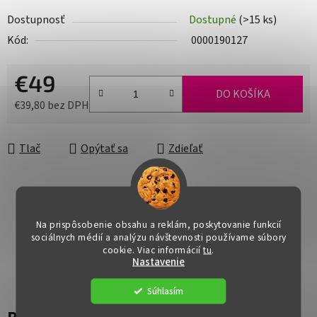
Dostupnosť
Dostupné
(>15 ks)
Kód:
0000190127
€49
DO KOŠÍKA
€39,80 bez DPH
Jednotková cena:
Tlač
Opýtať sa
Zdieľať
Na prispôsobenie obsahu a reklám, poskytovanie funkcií
sociálnych médií a analýzu návštevnosti používame súbory
cookie. Viac informácií
tu
.
Nastavenie
Súhlasím