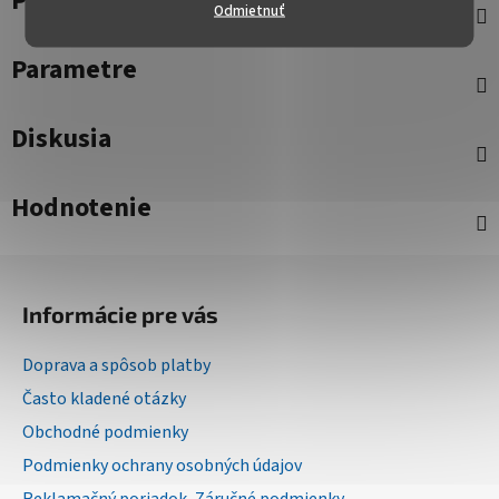
Popis
Odmietnuť
Parametre
Diskusia
Hodnotenie
Z
á
Informácie pre vás
p
ä
Doprava a spôsob platby
t
Často kladené otázky
i
Obchodné podmienky
e
Podmienky ochrany osobných údajov