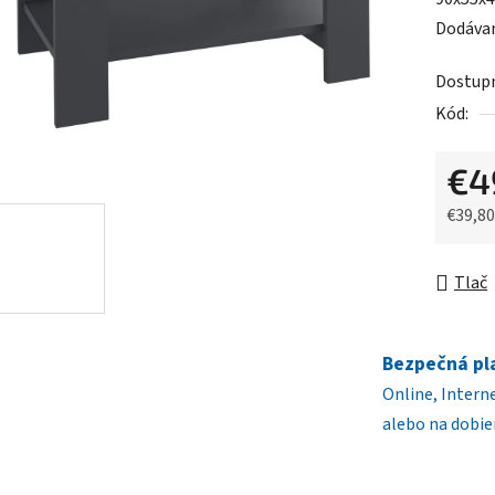
0,0
Dodávan
z
5
Dostup
hviezdič
Kód:
€4
€39,8
Jednot
Tlač
Bezpečná pl
Online, Intern
alebo na dobie