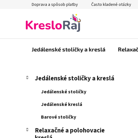
Prejsť
Doprava a spôsob platby
Často kladené otázky
na
obsah
Jedálenské stoličky a kreslá
Relaxač
B
K
Preskočiť
Jedálenské stoličky a kreslá
a
kategórie
o
t
č
Jedálenské stoličky
e
n
g
Jedálenské kreslá
ý
ó
p
r
Barové stoličky
i
a
e
Relaxačné a polohovacie
n
kreslá