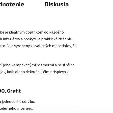
dnotenie
Diskusia
rbe je ideálnym doplnkom do každého
h interiérov a poskytuje praktické riešenie
tolík je vyrobený z kvalitných materiálov, čo
ž. S jeho kompaktnými rozmermi a neutrálne
v, kníh alebo dekorácií, čím prispieva k
O, Grafit
a jednoduchú údržbu.
oderného interiéru.