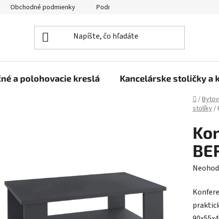
Obchodné podmienky
Podmienky ochrany osobných údajov
né a polohovacie kreslá
Kancelárske stoličky a 
Domov
/
Bytov
stolíky
/
Kon
BER
Prieme
Neohod
hodnot
Konfere
produk
praktic
je
90x55x4