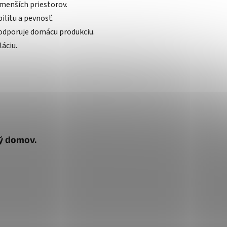
menších priestorov.
ilitu a pevnosť.
podporuje domácu produkciu.
áciu.
ný domov.