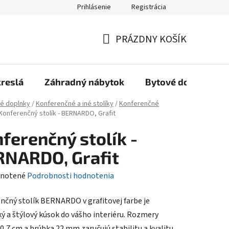
Prihlásenie
Registrácia
Reklamačný poriadok, Záručné podmienky
Reklamačný formulár
PRÁZDNY KOŠÍK
NÁKUPNÝ
KOŠÍK
kreslá
Záhradný nábytok
Bytové doplnky
é doplnky
/
Konferenčné a iné stolíky
/
Konferenčné
Konferenčný stolík - BERNARDO, Grafit
ferenčný stolík -
NARDO, Grafit
rné
notené
Podrobnosti hodnotenia
enie
nčný stolík BERNARDO v grafitovej farbe je
tu
ký a štýlový kúsok do vášho interiéru. Rozmery
0,7 cm a hrúbka 22 mm zaručujú stabilitu a kvalitu.