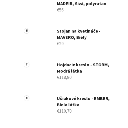
MADEIR, Sivá, polyratan
€56
Stojan na kvetináče -
MAVERO, Biely
€29
Hojdacie kreslo - STORM,
Modrá látka
€118,80
Ušiakové kreslo - EMBER,
Biela látka
€110,70