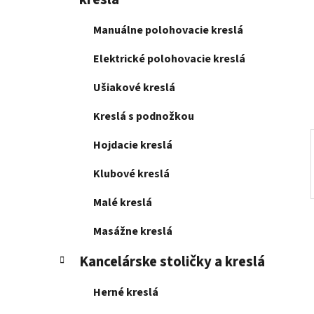
e
l
Manuálne polohovacie kreslá
Elektrické polohovacie kreslá
Ušiakové kreslá
Kreslá s podnožkou
Hojdacie kreslá
Klubové kreslá
Malé kreslá
Masážne kreslá
Kancelárske stoličky a kreslá
Herné kreslá