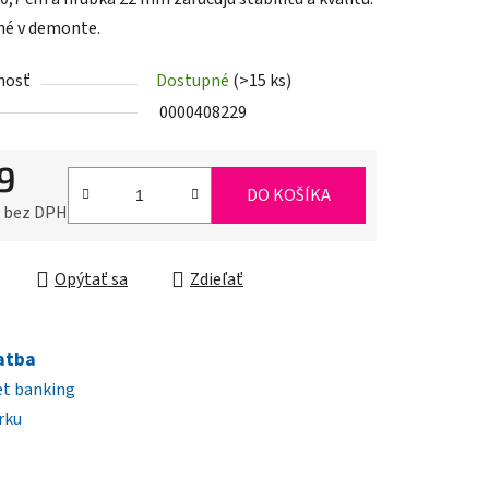
é v demonte.
nosť
Dostupné
(>15 ks)
iek.
0000408229
9
DO KOŠÍKA
0 bez DPH
ková cena:
Opýtať sa
Zdieľať
atba
et banking
rku