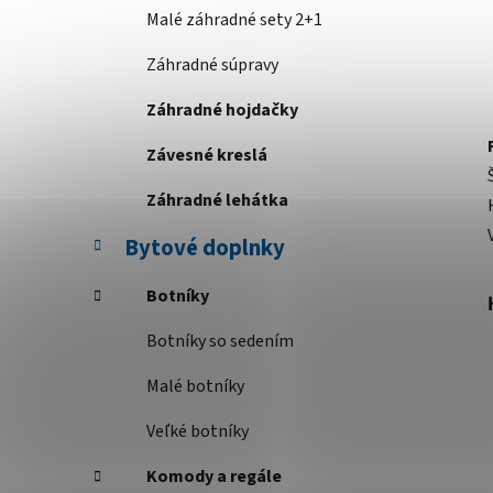
Malé záhradné sety 2+1
Záhradné súpravy
Záhradné hojdačky
Závesné kreslá
Záhradné lehátka
Bytové doplnky
Botníky
Botníky so sedením
Malé botníky
Veľké botníky
Komody a regále