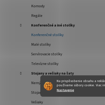
Komody
Regále
Konferenčné a iné stolíky
Konferenčné stolíky
Malé stolíky
Servírovacie stolíky
Televízne stolíky
Stojany a vešiaky na šaty
Na prispôsobenie obsahu a reklám
Nemý sluha
používame súbory cookie. Viac i
Nastavenie
Stojany na šaty
Vešiaky