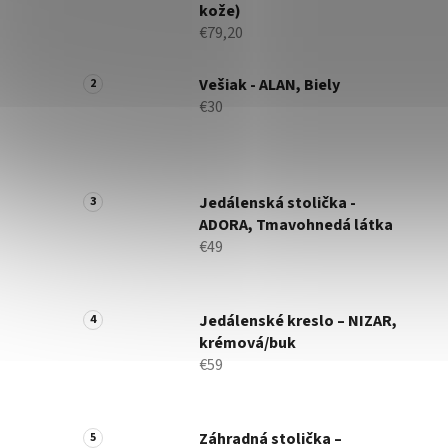
kože)
€79,20
Vešiak - ALAN, Biely
€30
Jedálenská stolička -
ADORA, Tmavohnedá látka
€49
Jedálenské kreslo – NIZAR,
krémová/buk
€59
Záhradná stolička –