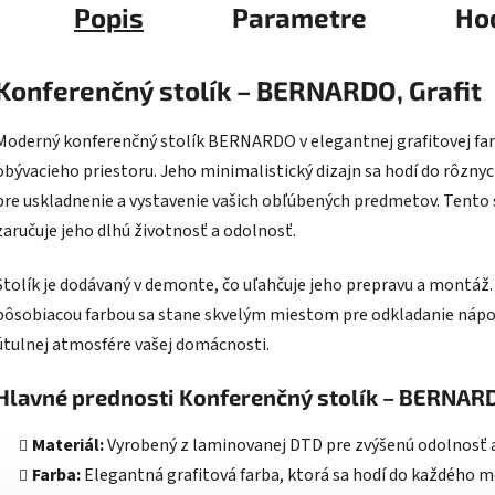
Popis
Parametre
Ho
Konferenčný stolík – BERNARDO, Grafit
Moderný konferenčný stolík BERNARDO v elegantnej grafitovej fa
obývacieho priestoru. Jeho minimalistický dizajn sa hodí do rôznyc
pre uskladnenie a vystavenie vašich obľúbených predmetov. Tento s
zaručuje jeho dlhú životnosť a odolnosť.
Stolík je dodávaný v demonte, čo uľahčuje jeho prepravu a montá
pôsobiacou farbou sa stane skvelým miestom pre odkladanie nápojo
útulnej atmosfére vašej domácnosti.
Hlavné prednosti Konferenčný stolík – BERNARD
Materiál:
Vyrobený z laminovanej DTD pre zvýšenú odolnosť 
Farba:
Elegantná grafitová farba, ktorá sa hodí do každého m