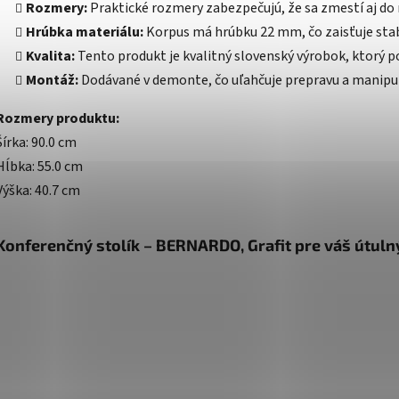
Rozmery:
Praktické rozmery zabezpečujú, že sa zmestí aj do 
Hrúbka materiálu:
Korpus má hrúbku 22 mm, čo zaisťuje stab
Kvalita:
Tento produkt je kvalitný slovenský výrobok, ktorý 
Montáž:
Dodávané v demonte, čo uľahčuje prepravu a manipul
Rozmery produktu:
Šírka: 90.0 cm
Hĺbka: 55.0 cm
Výška: 40.7 cm
Konferenčný stolík – BERNARDO, Grafit pre váš útul