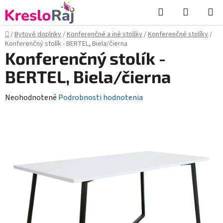
Prejsť
Hľadať
NÁKUP
na
KOŠÍK
obsah
Domov
/
Bytové doplnky
/
Konferenčné a iné stolíky
/
Konferenčné stolíky
/
Konferenčný stolík - BERTEL, Biela/čierna
Konferenčný stolík -
BERTEL, Biela/čierna
Priemerné
Neohodnotené
Podrobnosti hodnotenia
hodnotenie
produktu
je
0,0
z
5
hviezdičiek.