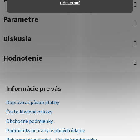
Popis
Odmietnuť
Parametre
Diskusia
Hodnotenie
Z
á
Informácie pre vás
p
ä
Doprava a spôsob platby
t
Často kladené otázky
i
Obchodné podmienky
e
Podmienky ochrany osobných údajov