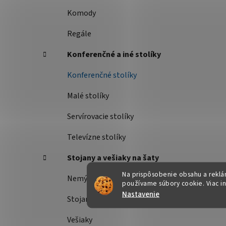
Komody
Regále
Konferenčné a iné stolíky
Konferenčné stolíky
Malé stolíky
Servírovacie stolíky
Televízne stolíky
Stojany a vešiaky na šaty
Na prispôsobenie obsahu a reklám
Nemý sluha
používame súbory cookie. Viac i
Nastavenie
Stojany na šaty
Vešiaky