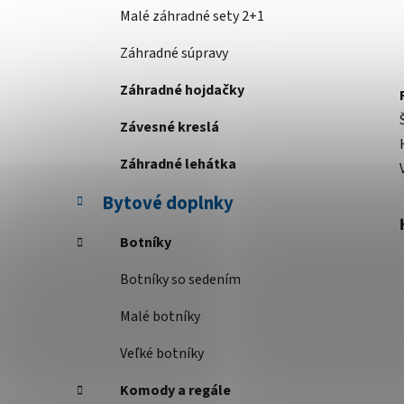
Malé záhradné sety 2+1
Záhradné súpravy
Záhradné hojdačky
Závesné kreslá
Záhradné lehátka
Bytové doplnky
Botníky
Botníky so sedením
Malé botníky
Veľké botníky
Komody a regále