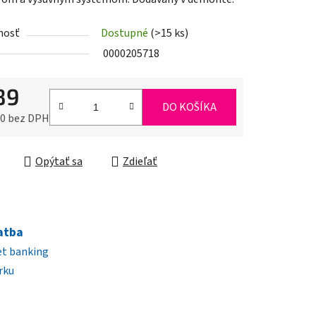
nosť
Dostupné
(>15 ks)
0000205718
iek.
89
DO KOŠÍKA
70 bez DPH
ková cena:
Opýtať sa
Zdieľať
atba
et banking
rku