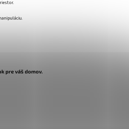
riestor.
anipuláciu.
ok pre váš domov.