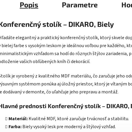
Popis
Parametre
Ho
Konferenčný stolík – DIKARO, Biely
Hľadáte elegantný a praktický konferenčný stolík, ktorý skvele do
v bielej farbe s vysokým leskom je ideálnou voľbou pre každého, kt
minimalistickým vzhľadom sa hodí do rôznych štýlov zariadenia, p
odloženie vašich obľúbených kníh či dekorácií.
Stolík je vyrobený z kvalitného MDF materiálu, čo zaručuje jeho od
výsuvným systémom ponúka aj úložný priestor, ktorý je vítaným 
je dodávaný v demonte, čo uľahčuje jeho prepravu a montáž.
Hlavné prednosti Konferenčný stolík – DIKARO, 
Materiál:
Kvalitné MDF, ktoré zaručuje trvácnosť a stabilitu.
Farba:
Biely vysoký lesk pre moderný a štýlový vzhľad.