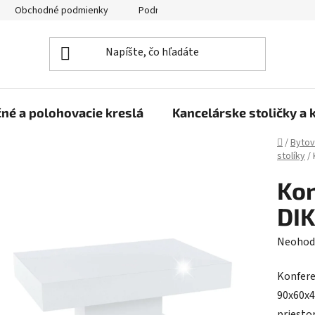
Obchodné podmienky
Podmienky ochrany osobných údajov
né a polohovacie kreslá
Kancelárske stoličky a 
Domov
/
Bytov
stolíky
/
Kon
DIK
Prieme
Neohod
hodnot
Konfere
produk
90x60x4
je
priesto