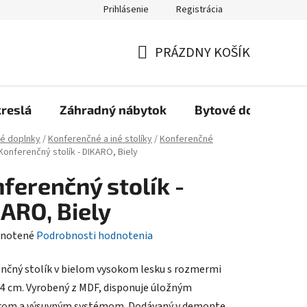
Prihlásenie
Registrácia
Reklamačný poriadok, Záručné podmienky
Reklamačný formulár
PRÁZDNY KOŠÍK
NÁKUPNÝ
KOŠÍK
kreslá
Záhradný nábytok
Bytové doplnky
é doplnky
/
Konferenčné a iné stolíky
/
Konferenčné
Konferenčný stolík - DIKARO, Biely
ferenčný stolík -
ARO, Biely
rné
notené
Podrobnosti hodnotenia
enie
nčný stolík v bielom vysokom lesku s rozmermi
tu
4 cm. Vyrobený z MDF, disponuje úložným
rom a výsuvným systémom. Dodávaný v demonte.