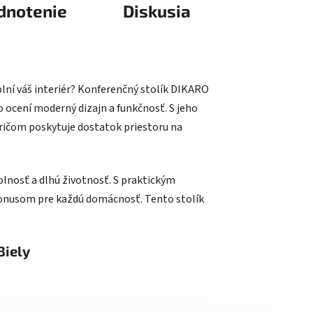
dnotenie
Diskusia
plní váš interiér? Konferenčný stolík DIKARO
o ocení moderný dizajn a funkčnosť. S jeho
ričom poskytuje dostatok priestoru na
olnosť a dlhú životnosť. S praktickým
bonusom pre každú domácnosť. Tento stolík
Biely