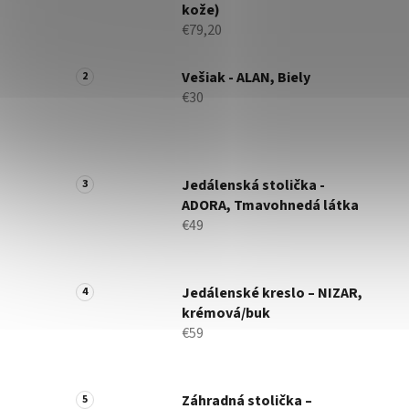
kože)
€79,20
Vešiak - ALAN, Biely
€30
Jedálenská stolička -
ADORA, Tmavohnedá látka
€49
Jedálenské kreslo – NIZAR,
krémová/buk
€59
Záhradná stolička –