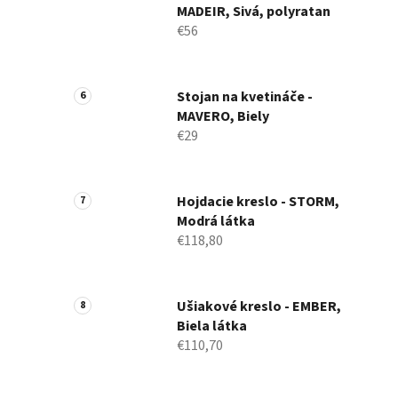
MADEIR, Sivá, polyratan
€56
Stojan na kvetináče -
MAVERO, Biely
€29
Hojdacie kreslo - STORM,
Modrá látka
€118,80
Ušiakové kreslo - EMBER,
Biela látka
€110,70