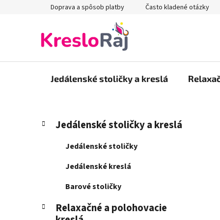
Prejsť
Doprava a spôsob platby
Často kladené otázky
na
obsah
Jedálenské stoličky a kreslá
Relaxač
B
K
Preskočiť
Jedálenské stoličky a kreslá
a
kategórie
o
t
č
Jedálenské stoličky
e
n
g
Jedálenské kreslá
ý
ó
p
r
Barové stoličky
i
a
e
Relaxačné a polohovacie
n
kreslá