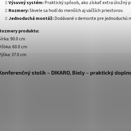
Výsuvný systém:
Praktický spôsob, ako získať extra úložný p
Rozmery:
Skvele sa hodí do menších aj väčších priestorov.
Jednoduchá montáž:
Dodávané v demonte pre jednoduchú m
Rozmery produktu:
Šírka: 90.0 cm
Hĺbka: 60.0 cm
Výška: 37.0 cm
Konferenčný stolík – DIKARO, Biely – praktický dopln