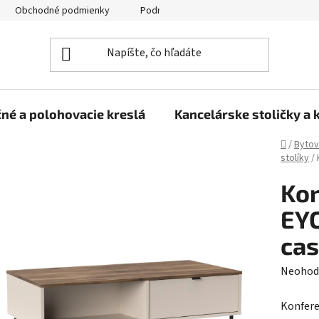
Obchodné podmienky
Podmienky ochrany osobných údajov
né a polohovacie kreslá
Kancelárske stoličky a 
Domov
/
Bytov
stolíky
/
Kon
EYC
cas
Prieme
Neohod
hodnot
Konfere
produk