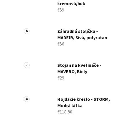
krémová/buk
€59
Záhradná stolička –
MADEIR, Sivá, polyratan
€56
Stojan na kvetináče -
MAVERO, Biely
€29
Hojdacie kreslo - STORM,
Modrá látka
€118,80