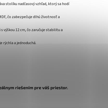
áva stolíku nadčasový vzhľad, ktorý sa hodí
MDF, čo zabezpečuje dlhú životnosť a
s výškou 12 cm, čo zaručuje stabilitu a
e rýchla a jednoduchá.
eálnym riešením pre váš priestor.