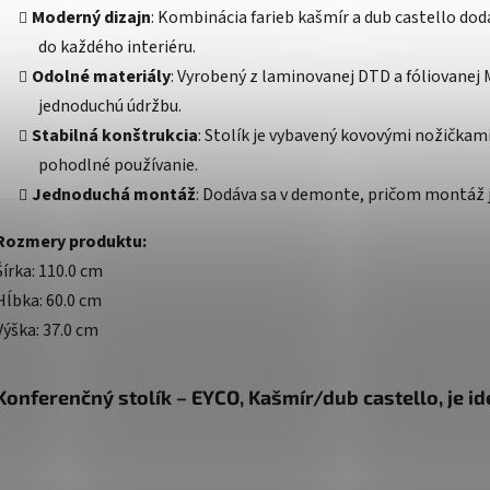
Moderný dizajn
: Kombinácia farieb kašmír a dub castello dod
do každého interiéru.
Odolné materiály
: Vyrobený z laminovanej DTD a fóliovanej 
jednoduchú údržbu.
Stabilná konštrukcia
: Stolík je vybavený kovovými nožičkami 
pohodlné používanie.
Jednoduchá montáž
: Dodáva sa v demonte, pričom montáž j
Rozmery produktu:
Šírka: 110.0 cm
Hĺbka: 60.0 cm
Výška: 37.0 cm
Konferenčný stolík – EYCO, Kašmír/dub castello, je id