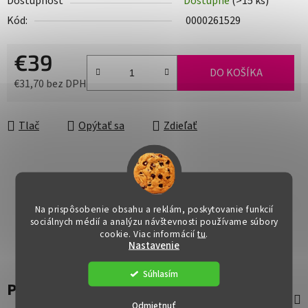
Dostupnosť
Dostupné
(>15 ks)
Kód:
0000261529
€39
DO KOŠÍKA
€31,70 bez DPH
Jednotková cena:
Tlač
Opýtať sa
Zdieľať
Na prispôsobenie obsahu a reklám, poskytovanie funkcií
sociálnych médií a analýzu návštevnosti používame súbory
cookie. Viac informácií
tu
.
Nastavenie
Súhlasím
Popis
Odmietnuť