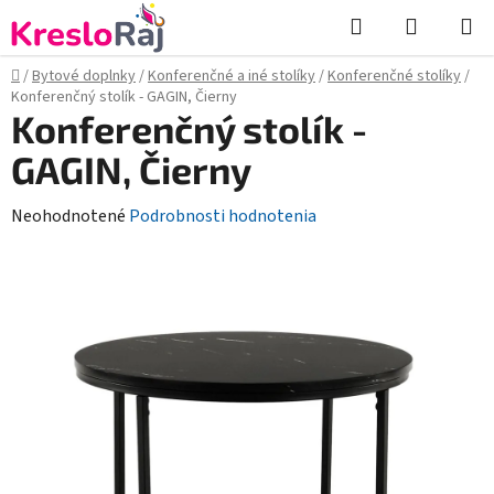
Prejsť
Hľadať
NÁKUP
na
KOŠÍK
obsah
Domov
/
Bytové doplnky
/
Konferenčné a iné stolíky
/
Konferenčné stolíky
/
Konferenčný stolík - GAGIN, Čierny
Konferenčný stolík -
GAGIN, Čierny
Priemerné
Neohodnotené
Podrobnosti hodnotenia
hodnotenie
produktu
je
0,0
z
5
hviezdičiek.