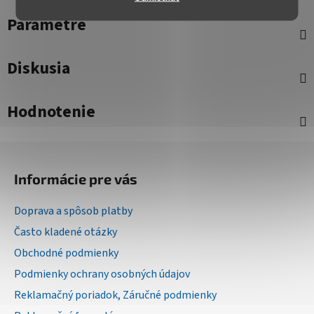
Parametre
Diskusia
Hodnotenie
Z
á
Informácie pre vás
p
ä
Doprava a spôsob platby
t
Často kladené otázky
i
Obchodné podmienky
e
Podmienky ochrany osobných údajov
Reklamačný poriadok, Záručné podmienky